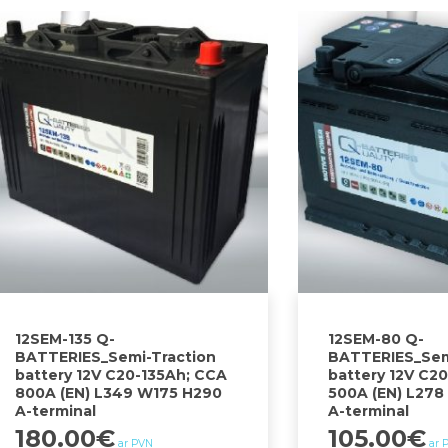
12SEM-135 Q-
12SEM-80 Q-
BATTERIES_Semi-Traction
BATTERIES_Sem
battery 12V C20-135Ah; CCA
battery 12V C2
800A (EN) L349 W175 H290
500A (EN) L278
A-terminal
A-terminal
180.00
€
105.00
€
ar PVN
ar 