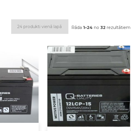
Rāda
1–24
no
32
rezultātiem