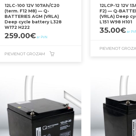
12LC-100 12V 107Ah/C20
12LCP-12 12V 13
(term. F12 M8) — Q-
F2) — Q-BATTE
BATTERIES AGM (VRLA)
(VRLA) Deep cy
Deep cycle battery L328
L151 W98 H101
W172 H222
35.00
€
ar PV
259.00
€
ar PVN
PIEVIENOT GROZ
PIEVIENOT GROZAM