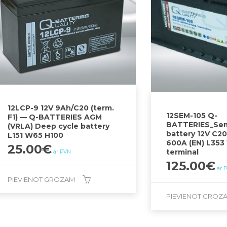
12LCP-9 12V 9Ah/C20 (term.
12SEM-105 Q-
F1) — Q-BATTERIES AGM
BATTERIES_Sem
(VRLA) Deep cycle battery
battery 12V C2
L151 W65 H100
600A (EN) L353
25.00
€
terminal
ar PVN
125.00
€
ar 
PIEVIENOT GROZAM
PIEVIENOT GROZ