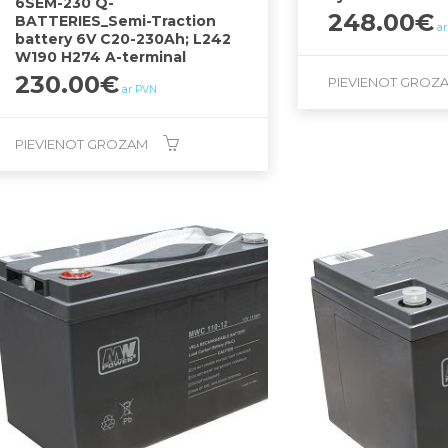
6SEM-230 Q-
248.00
€
BATTERIES_Semi-Traction
a
battery 6V C20-230Ah; L242
W190 H274 A-terminal
230.00
€
PIEVIENOT GROZ
ar PVN
PIEVIENOT GROZAM