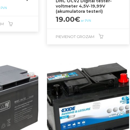
DHC OCV2 Digital tester-
voltmeter 4,5V-19,99V
r PVN
(akumulatora testeri)
19.00
€
ar PVN
AM
PIEVIENOT GROZAM