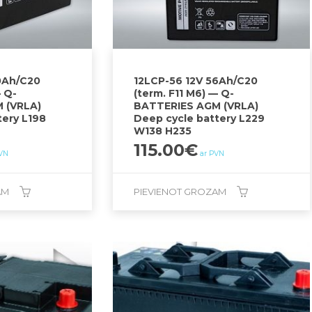
0Ah/C20
12LCP-56 12V 56Ah/C20
— Q-
(term. F11 M6) — Q-
 (VRLA)
BATTERIES AGM (VRLA)
tery L198
Deep cycle battery L229
W138 H235
115.00
€
PVN
ar PVN
AM
PIEVIENOT GROZAM