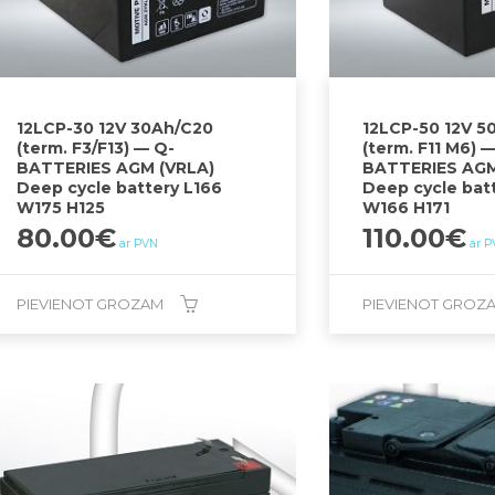
12LCP-30 12V 30Ah/C20
12LCP-50 12V 5
(term. F3/F13) — Q-
(term. F11 M6) 
BATTERIES AGM (VRLA)
BATTERIES AGM
Deep cycle battery L166
Deep cycle bat
W175 H125
W166 H171
80.00
€
110.00
€
ar PVN
ar 
PIEVIENOT GROZAM
PIEVIENOT GROZ