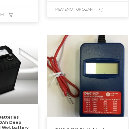
PIEVIENOT GROZAM
AM
atteries
0Ah Deep
d Wet battery