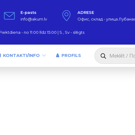
E-pasts
ADRESE
info@akum.lv
Офис, склад - улица Лубанас,
iektdiena - no 11:00 līdz 15:00 | S., Sv - slēgts
Products
search
KONTAKTI/INFO
PROFILS