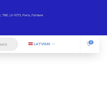
 78Е, LV-1073, Рига, Латвия
0
LATVISKI