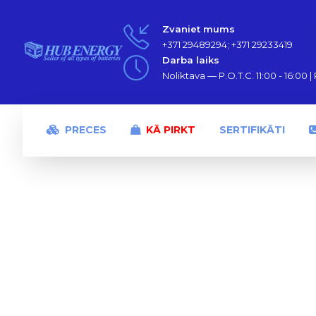
Zvaniet mums
+371 29489294; +371 29233419
Darba laiks
Noliktava — P.O.T.C. 11:00 - 16:00 | P
PRECES
KĀ PIRKT
SERTIFIKĀTI