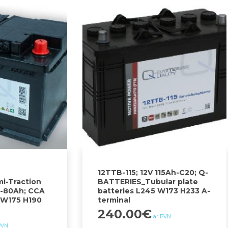
12TTB-115; 12V 115Ah-C20; Q-
i-Traction
BATTERIES_Tubular plate
0-80Ah; CCA
batteries L245 W173 H233 A-
 W175 H190
terminal
240.00
€
ar PVN
PVN