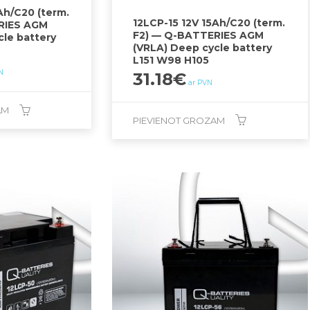
Ah/C20 (term.
12LCP-15 12V 15Ah/C20 (term.
RIES AGM
F2) — Q-BATTERIES AGM
cle battery
(VRLA) Deep cycle battery
L151 W98 H105
N
31.18
€
ar PVN
AM
PIEVIENOT GROZAM