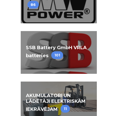
86
SSB Battery GmbH VRLA
batteries
101
AKUMULATORI UN
LĀDĒTĀJI ELEKTRISKĀM
IEKRĀVĒJAM
11