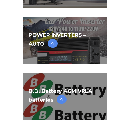
POWER INVERTERS –
AUTO
4
B.B. Battery AGM VRLA
batteries
4