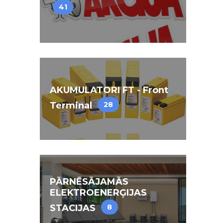
41
AKUMULATORI FT - Front
Terminal
28
PĀRNĒSĀJAMĀS
ELEKTROENERĢIJAS
STACIJAS
8