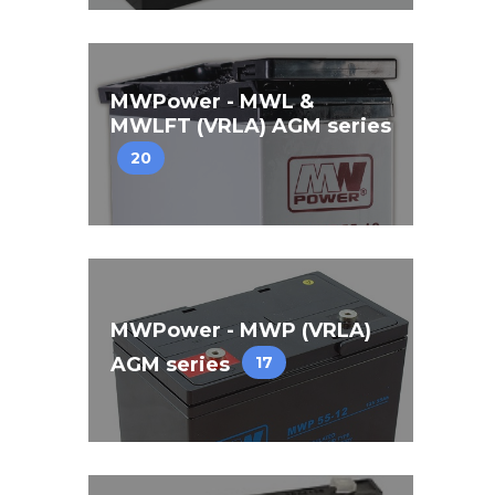
MWPower - MWL &
MWLFT (VRLA) AGM series
20
MWPower - MWP (VRLA)
AGM series
17