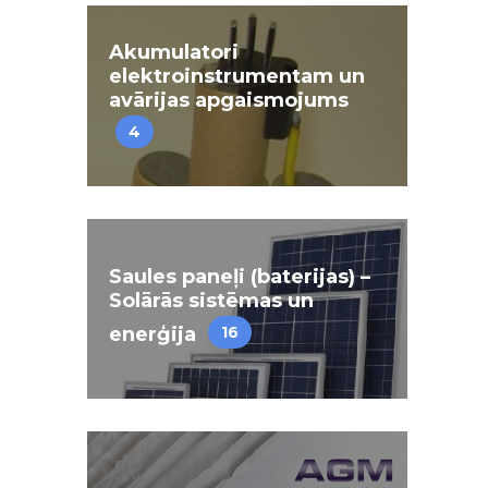
Akumulatori
elektroinstrumentam un
avārijas apgaismojums
4
Saules paneļi (baterijas) –
Solārās sistēmas un
enerģija
16