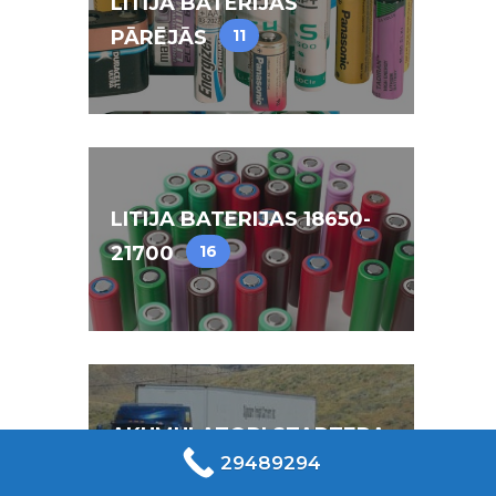
LITIJA BATERIJAS
PĀRĒJĀS
11
LITIJA BATERIJAS 18650-
21700
16
AKUMULATORI STARTERA
29489294
116