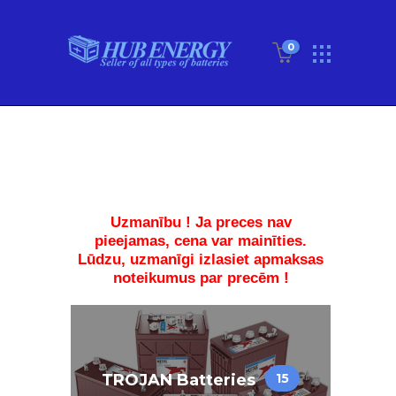
0
Uzmanību ! Ja preces nav
pieejamas, cena var mainīties.
Lūdzu, uzmanīgi izlasiet apmaksas
noteikumus par precēm !
TROJAN Batteries
15