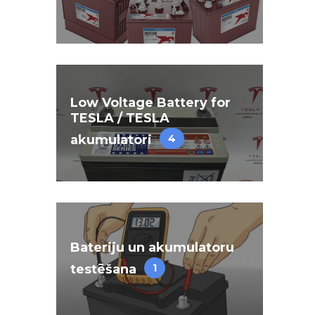
Low Voltage Battery for
TESLA / TESLA
akumulatori
4
Bateriju un akumulatoru
testēšana
1