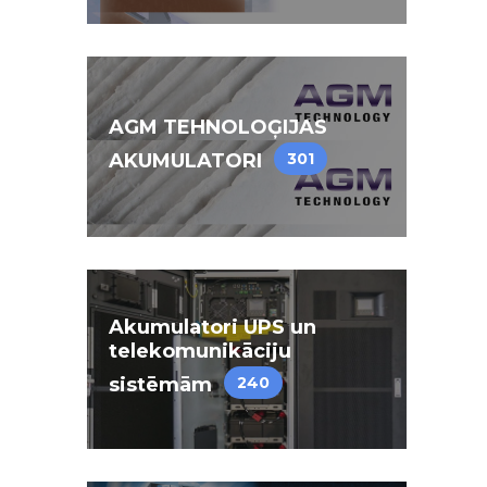
AGM TEHNOLOĢIJAS
AKUMULATORI
301
Akumulatori UPS un
telekomunikāciju
sistēmām
240