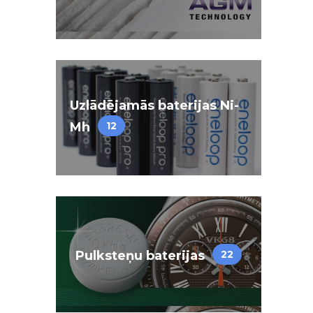
Uzlādējamās baterijas Ni-
Mh
12
Pulksteņu baterijas
22