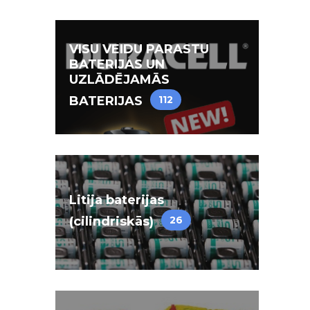
VISU VEIDU PARASTU
BATERIJAS UN
UZLĀDĒJAMĀS
BATERIJAS
112
Litija baterijas
(cilindriskās)
26