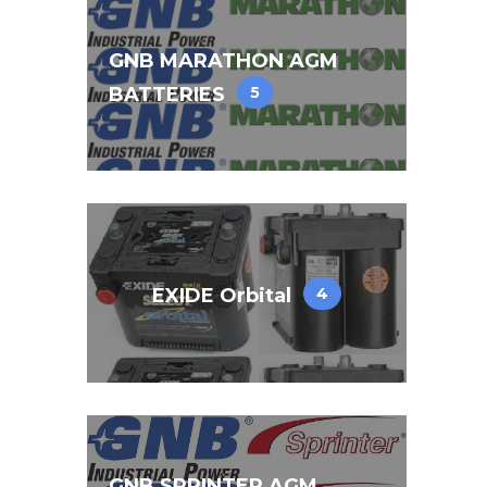
GNB MARATHON AGM
BATTERIES
5
EXIDE Orbital
4
GNB SPRINTER AGM