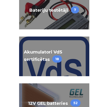
Bateriju testētāji
7
Akumulatori VdS
sertificētas
18
12V GEL batteries
52