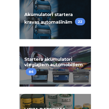
Akumulatori startera
kravas automašīnām
22
Startera akumulatori
vieglajiem automobiļiem
86