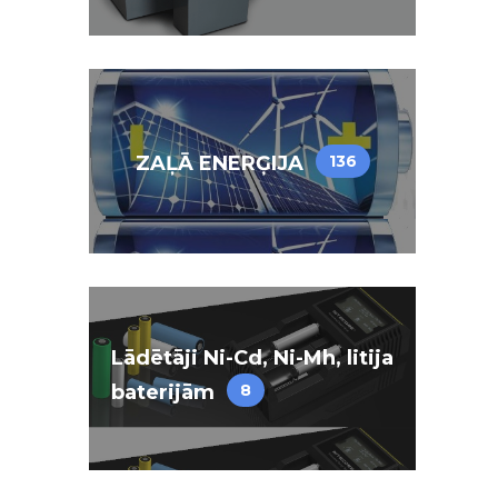
ZAĻĀ ENERĢIJA
136
Lādētāji Ni-Cd, Ni-Mh, litija
baterijām
8