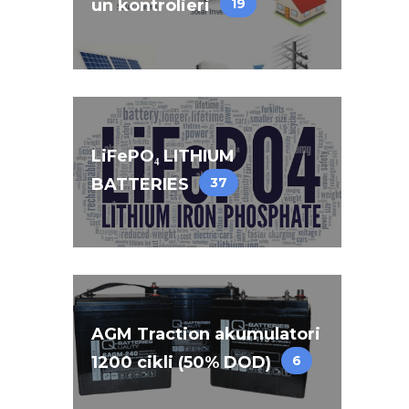
un kontrolieri
19
LiFePO₄ LITHIUM
BATTERIES
37
AGM Traction akumulatori
1200 cikli (50% DOD)
6