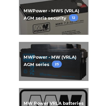
MWPower - MWS (VRLA)
AGM seria security
12
MWPower - MW (VRLA)
AGM series
25
MW Power VRLA batteries