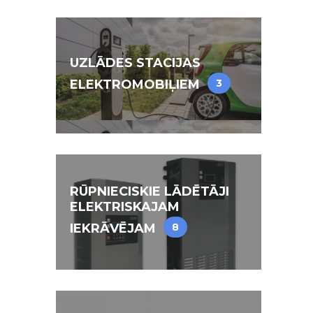
UZLĀDES STACIJAS
ELEKTROMOBIĻIEM
3
RŪPNIECISKIE LĀDĒTĀJI
ELEKTRISKAJAM
IEKRĀVĒJAM
8