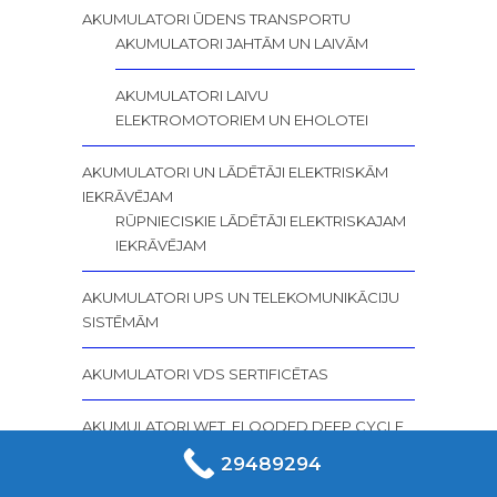
AKUMULATORI ŪDENS TRANSPORTU
AKUMULATORI JAHTĀM UN LAIVĀM
AKUMULATORI LAIVU
ELEKTROMOTORIEM UN EHOLOTEI
AKUMULATORI UN LĀDĒTĀJI ELEKTRISKĀM
IEKRĀVĒJAM
RŪPNIECISKIE LĀDĒTĀJI ELEKTRISKAJAM
IEKRĀVĒJAM
AKUMULATORI UPS UN TELEKOMUNIKĀCIJU
SISTĒMĀM
AKUMULATORI VDS SERTIFICĒTAS
AKUMULATORI WET, FLOODED DEEP CYCLE
1200 CYCLES (50% DOD)
29489294