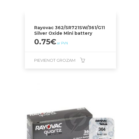
Rayovac 362/SR721SW/361/G11
Silver Oxide Mini battery
0.75
€
ar PVN
PIEVIENOT GROZAM