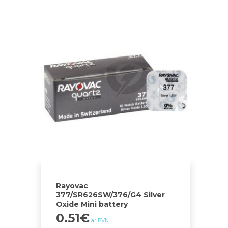
Rayovac
377/SR626SW/376/G4 Silver
Oxide Mini battery
0.51
€
ar PVN