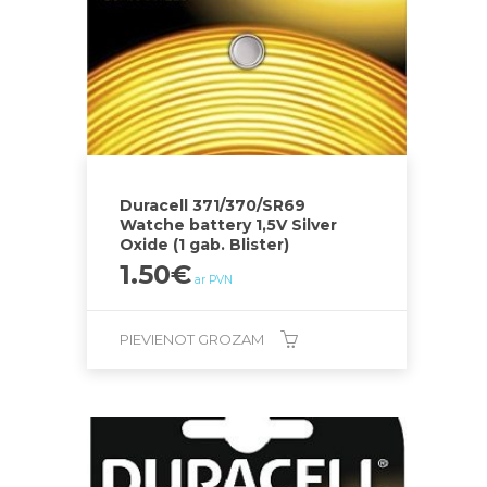
Duracell 371/370/SR69
Watche battery 1,5V Silver
Oxide (1 gab. Blister)
1.50
€
ar PVN
PIEVIENOT GROZAM