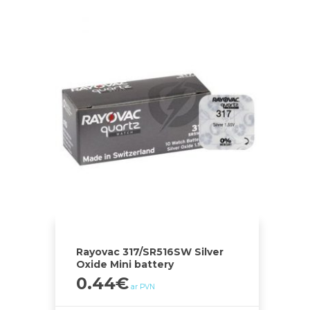
Rayovac 317/SR516SW Silver
Oxide Mini battery
0.44
€
ar PVN