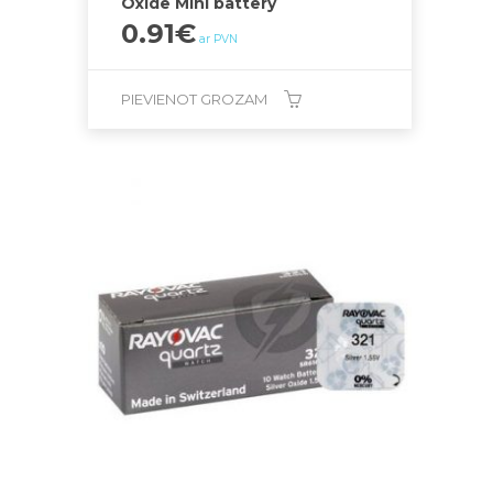
Oxide Mini battery
0.91
€
ar PVN
PIEVIENOT GROZAM