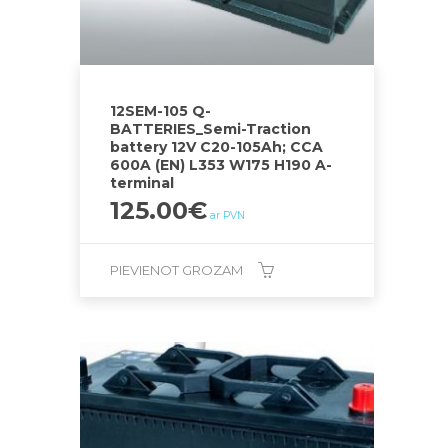
12SEM-105 Q-
BATTERIES_Semi-Traction
battery 12V C20-105Ah; CCA
600A (EN) L353 W175 H190 A-
terminal
125.00
€
ar PVN
PIEVIENOT GROZAM