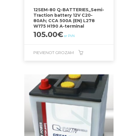
12SEM-80 Q-BATTERIES_Semi-
Traction battery 12V C20-
80Ah; CCA 500A (EN) L278
W175 H190 A-terminal
105.00
€
ar PVN
PIEVIENOT GROZAM