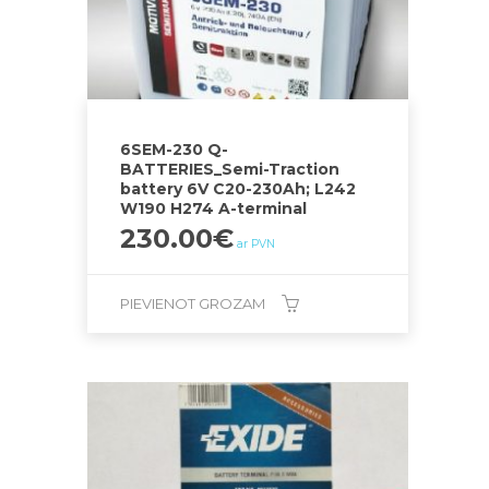
6SEM-230 Q-
BATTERIES_Semi-Traction
battery 6V C20-230Ah; L242
W190 H274 A-terminal
230.00
€
ar PVN
PIEVIENOT GROZAM