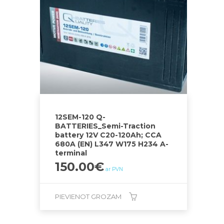
12SEM-120 Q-
BATTERIES_Semi-Traction
battery 12V C20-120Ah; CCA
680A (EN) L347 W175 H234 A-
terminal
150.00
€
ar PVN
PIEVIENOT GROZAM