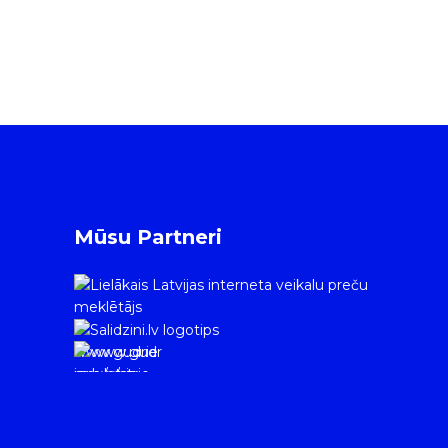
Mūsu Partneri
www.gudrie
m.lv/atrie-
krediti