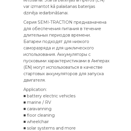
lietošanai. Starta baterijas ampēros (EN)
var izmantot kā palaišanas baterijas
dzinēja iedarbināšanai.
Серия SEMI-TRACTION предназначена
для обеспечения питания в течение
длительных периодов времени.
Батареи подходят для низкого
саморазряда и для циклического
использования. Аккумуляторы с
пусковыми характеристиками в Амперах
(ЕN) могут использоваться в качестве
стартовых аккумуляторов для запуска
двигателя.
Application:
■ battery electric vehicles
■ marine / RV
■ caravanning
■ floor cleaning
■ wheelchair
■ solar systems and more