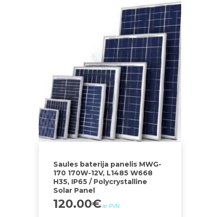
Saules baterija panelis MWG-
170 170W-12V, L1485 W668
H35, IP65 / Polycrystalline
Solar Panel
120.00
€
ar PVN