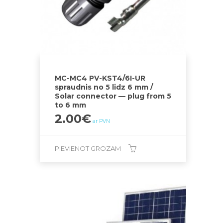
MC-MC4 PV-KST4/6I-UR
spraudnis no 5 lidz 6 mm /
Solar connector — plug from 5
to 6 mm
2.00
€
ar PVN
PIEVIENOT GROZAM