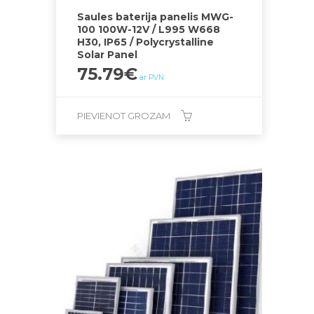
Saules baterija panelis MWG-
100 100W-12V / L995 W668
H30, IP65 / Polycrystalline
Solar Panel
75.79
€
ar PVN
PIEVIENOT GROZAM