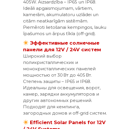
405W. Aizsardzība – IP65 un IP68.
Ideāli apgaismojumam, vārtiem,
kamerām, akumulatoru uzlādei un
citām neatkarīgām sistēmām.
Piemēroti lietošanai kempingos, lauku
īpašumos un ārpus tīkla (off-grid).
Эффективные солнечные
панели для 12V / 24V систем
Широкий выбор
поликристаллических и
монокристаллических панелей
мощностью от 30 Вт до 405 Вт.
Степень защиты – IP65 и IP68.
Идеальны для освещения, ворот,
камер, зарядки аккумуляторов и
других автономных решений.
Подходят для кемпинга,
загородных домов и off-grid систем.
Efficient Solar Panels for 12V