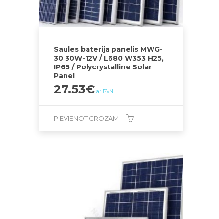
Saules baterija panelis MWG-
30 30W-12V / L680 W353 H25,
IP65 / Polycrystalline Solar
Panel
27.53
€
ar PVN
PIEVIENOT GROZAM