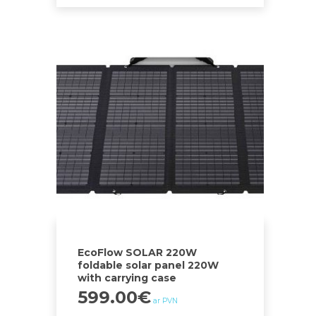
EcoFlow SOLAR 220W
foldable solar panel 220W
with carrying case
599.00
€
ar PVN