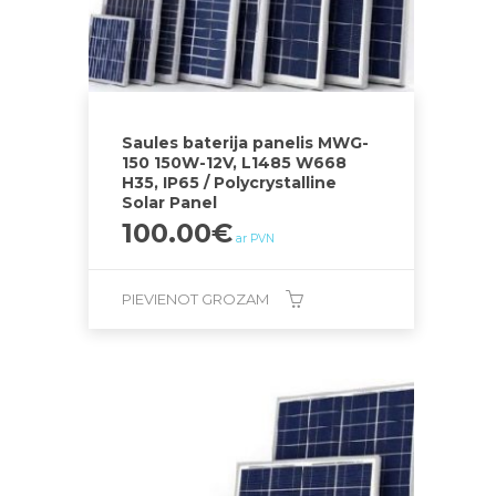
Saules baterija panelis MWG-
150 150W-12V, L1485 W668
H35, IP65 / Polycrystalline
Solar Panel
100.00
€
ar PVN
PIEVIENOT GROZAM