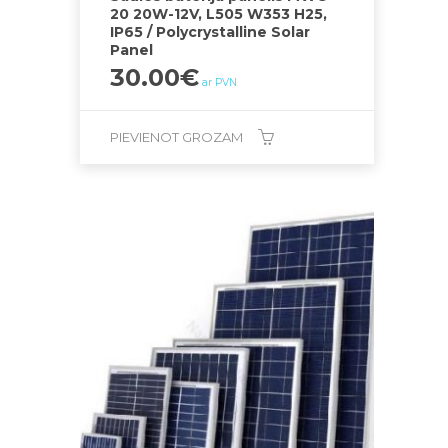
20 20W-12V, L505 W353 H25,
IP65 / Polycrystalline Solar
Panel
30.00
€
ar PVN
PIEVIENOT GROZAM