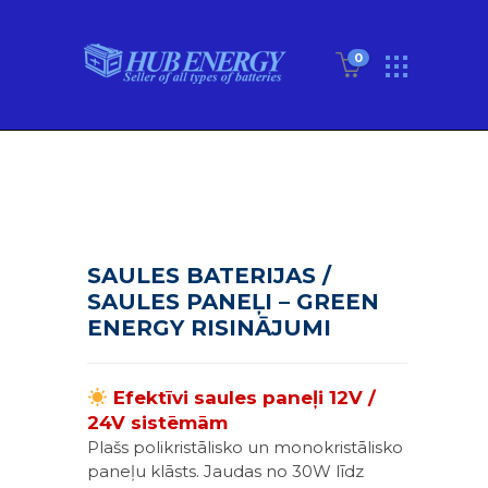
0
SAULES BATERIJAS /
SAULES PANEĻI – GREEN
ENERGY RISINĀJUMI
Efektīvi saules paneļi 12V /
24V sistēmām
Plašs polikristālisko un monokristālisko
paneļu klāsts. Jaudas no 30W līdz