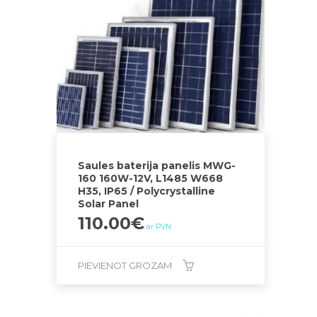
Saules baterija panelis MWG-
160 160W-12V, L1485 W668
H35, IP65 / Polycrystalline
Solar Panel
110.00
€
ar PVN
PIEVIENOT GROZAM