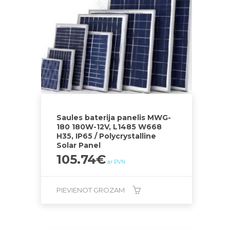
Saules baterija panelis MWG-
180 180W-12V, L1485 W668
H35, IP65 / Polycrystalline
Solar Panel
105.74
€
ar PVN
PIEVIENOT GROZAM