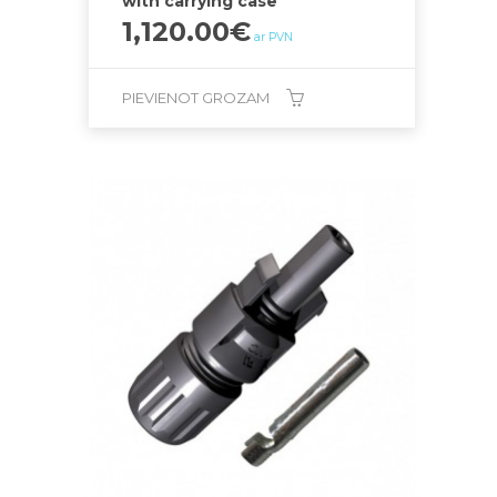
with carrying case
1,120.00
€
ar PVN
PIEVIENOT GROZAM