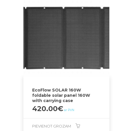
EcoFlow SOLAR 160W
foldable solar panel 160W
with carrying case
420.00
€
ar PVN
PIEVIENOT GROZAM