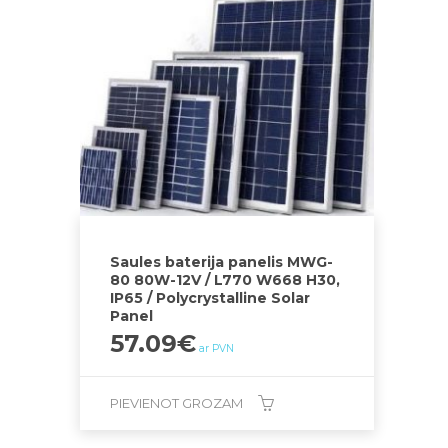
Saules baterija panelis MWG-
80 80W-12V / L770 W668 H30,
IP65 / Polycrystalline Solar
Panel
57.09
€
ar PVN
PIEVIENOT GROZAM