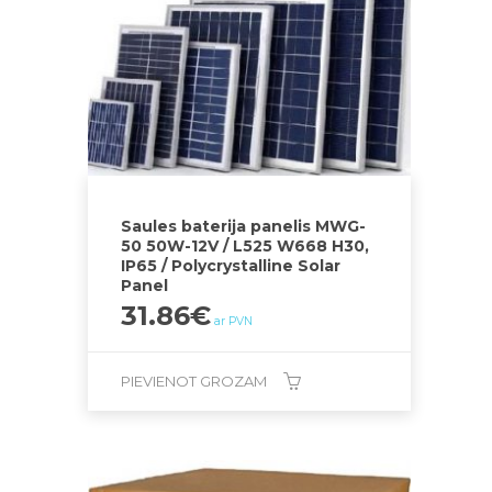
Saules baterija panelis MWG-
50 50W-12V / L525 W668 H30,
IP65 / Polycrystalline Solar
Panel
31.86
€
ar PVN
PIEVIENOT GROZAM