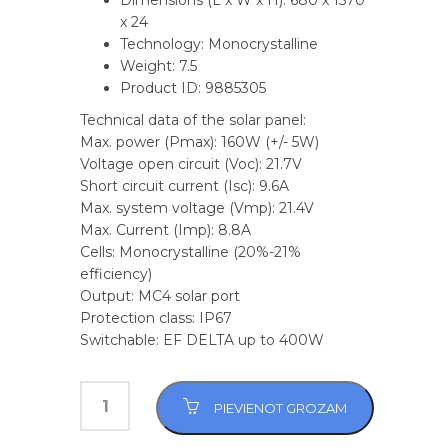
Dimensions (L x W x H): 680 x 1570
x 24
Technology: Monocrystalline
Weight: 7.5
Product ID: 9885305
Technical data of the solar panel:
Max. power (Pmax): 160W (+/- 5W)
Voltage open circuit (Voc): 21.7V
Short circuit current (Isc): 9.6A
Max. system voltage (Vmp): 21.4V
Max. Current (Imp): 8.8A
Cells: Monocrystalline (20%-21%
efficiency)
Output: MC4 solar port
Protection class: IP67
Switchable: EF DELTA up to 400W
PIEVIENOT GROZAM