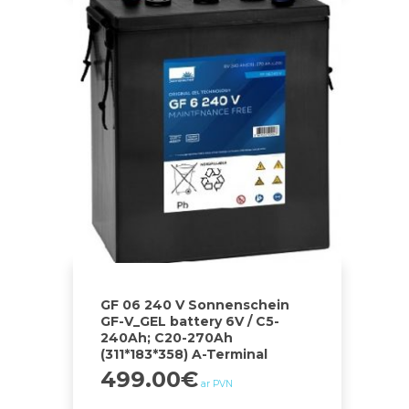
GF 06 240 V Sonnenschein
GF-V_GEL battery 6V / C5-
240Ah; C20-270Ah
(311*183*358) A-Terminal
499.00
€
ar PVN