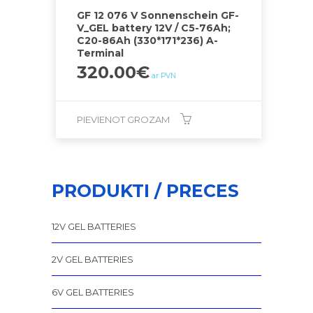
GF 12 076 V Sonnenschein GF-
V_GEL battery 12V / C5-76Ah;
C20-86Ah (330*171*236) A-
Terminal
320.00
€
ar PVN
PIEVIENOT GROZAM
PRODUKTI / PRECES
12V GEL BATTERIES
2V GEL BATTERIES
6V GEL BATTERIES