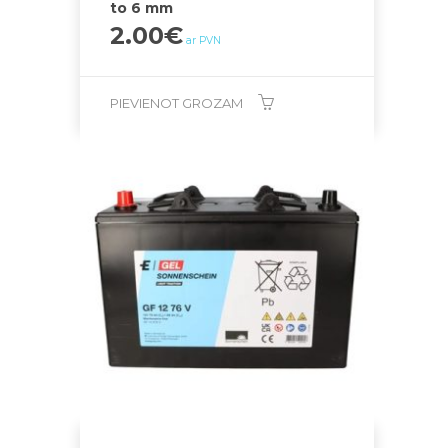
to 6 mm
2.00
€
ar PVN
PIEVIENOT GROZAM