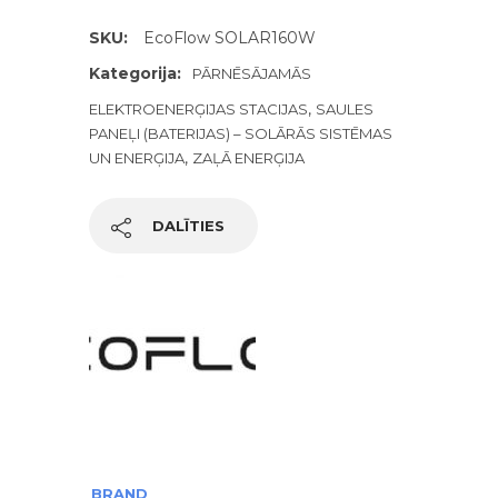
SKU:
EcoFlow SOLAR160W
Kategorija:
PĀRNĒSĀJAMĀS
,
ELEKTROENERĢIJAS STACIJAS
SAULES
PANEĻI (BATERIJAS) – SOLĀRĀS SISTĒMAS
,
UN ENERĢIJA
ZAĻĀ ENERĢIJA
DALĪTIES
BRAND