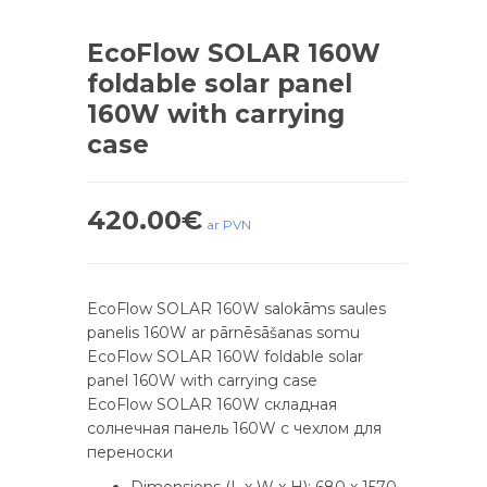
EcoFlow SOLAR 160W
foldable solar panel
160W with carrying
case
420.00
€
ar PVN
EcoFlow SOLAR 160W salokāms saules
panelis 160W ar pārnēsāšanas somu
EcoFlow SOLAR 160W foldable solar
panel 160W with carrying case
EcoFlow SOLAR 160W cкладная
солнечная панель 160W с чехлом для
переноски