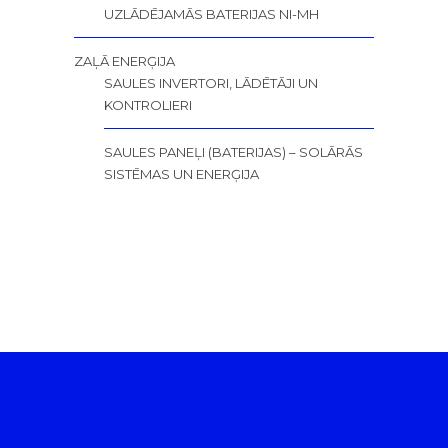
UZLĀDĒJAMĀS BATERIJAS NI-MH
ZAĻĀ ENERĢIJA
SAULES INVERTORI, LĀDĒTĀJI UN
KONTROLIERI
SAULES PANEĻI (BATERIJAS) – SOLĀRĀS
SISTĒMAS UN ENERĢIJA