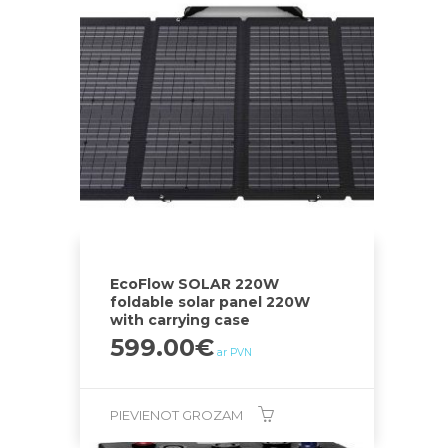
EcoFlow SOLAR 220W
foldable solar panel 220W
with carrying case
599.00
€
ar PVN
PIEVIENOT GROZAM