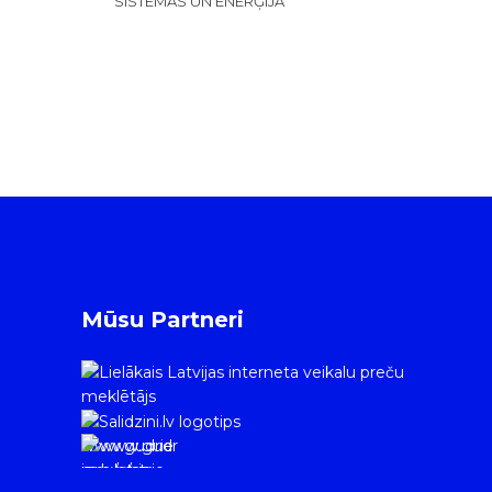
SISTĒMAS UN ENERĢIJA
Mūsu Partneri
www.gudrie
m.lv/atrie-