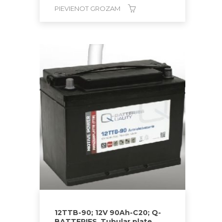
PIEVIENOT GROZAM
12TTB-90; 12V 90Ah-C20; Q-
BATTERIES_Tubular plate