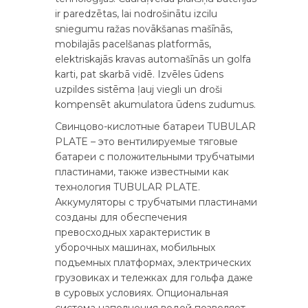
ir paredzētas, lai nodrošinātu izcilu
sniegumu ražas novākšanas mašīnās,
mobilajās pacelšanas platformās,
elektriskajās kravas automašīnās un golfa
karti, pat skarbā vidē. Izvēles ūdens
uzpildes sistēma ļauj viegli un droši
kompensēt akumulatora ūdens zudumus.
Свинцово-кислотные батареи TUBULAR
PLATE – это вентилируемые тяговые
батареи с положительными трубчатыми
пластинами, также известными как
технология TUBULAR PLATE.
Аккумуляторы с трубчатыми пластинами
созданы для обеспечения
превосходных характеристик в
уборочных машинах, мобильных
подъемных платформах, электрических
грузовиках и тележках для гольфа даже
в суровых условиях. Опциональная