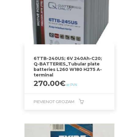
6TTB-240US; 6V 240Ah-C20;
Q-BATTERIES_Tubular plate
batteries L260 W180 H275 A-
terminal
270.00
€
ar PVN
PIEVIENOT GROZAM