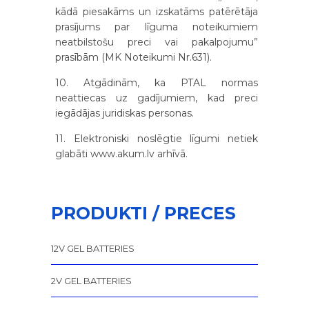
kādā piesakāms un izskatāms patērētāja
prasījums par līguma noteikumiem
neatbilstošu preci vai pakalpojumu”
prasībām (MK Noteikumi Nr.631).
10. Atgādinām, ka PTAL normas
neattiecas uz gadījumiem, kad preci
iegādājas juridiskas personas.
11. Elektroniski noslēgtie līgumi netiek
glabāti www.akum.lv arhīvā.
PRODUKTI / PRECES
12V GEL BATTERIES
2V GEL BATTERIES