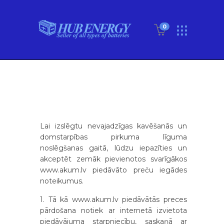
0
Lai izslēgtu nevajadzīgas kavēšanās un
domstarpības pirkuma līguma
noslēgšanas gaitā, lūdzu iepazīties un
akceptēt zemāk pievienotos svarīgākos
www.akum.lv piedāvāto preču iegādes
noteikumus.
1. Tā kā www.akum.lv piedāvātās preces
pārdošana notiek ar internetā izvietota
piedāvājuma starpniecību, saskaņā ar