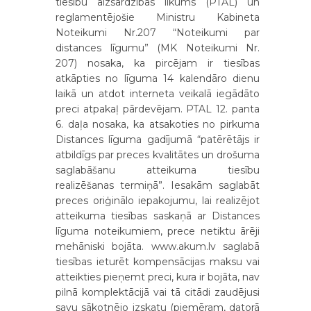
tiesību aizsardzības likums (PTAL) un
reglamentējošie Ministru Kabineta
Noteikumi Nr.207 “Noteikumi par
distances līgumu” (MK Noteikumi Nr.
207) nosaka, ka pircējam ir tiesības
atkāpties no līguma 14 kalendāro dienu
laikā un atdot interneta veikalā iegādāto
preci atpakaļ pārdevējam. PTAL 12. panta
6. daļa nosaka, ka atsakoties no pirkuma
Distances līguma gadījumā “patērētājs ir
atbildīgs par preces kvalitātes un drošuma
saglabāšanu atteikuma tiesību
realizēšanas termiņā”. Iesakām saglabāt
preces oriģinālo iepakojumu, lai realizējot
atteikuma tiesības saskaņā ar Distances
līguma noteikumiem, prece netiktu ārēji
mehāniski bojāta. www.akum.lv saglabā
tiesības ieturēt kompensācijas maksu vai
atteikties pieņemt preci, kura ir bojāta, nav
pilnā komplektācijā vai tā citādi zaudējusi
savu sākotnējo izskatu (piemēram, datorā