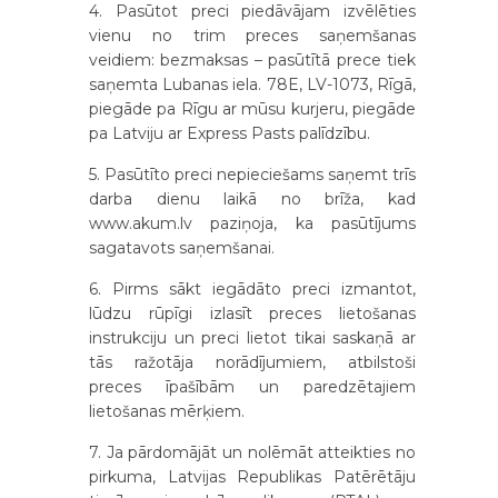
4. Pasūtot preci piedāvājam izvēlēties
vienu no trim preces saņemšanas
veidiem: bezmaksas – pasūtītā prece tiek
saņemta Lubanas iela. 78E, LV-1073, Rīgā,
piegāde pa Rīgu ar mūsu kurjeru, piegāde
pa Latviju ar Express Pasts palīdzību.
5. Pasūtīto preci nepieciešams saņemt trīs
darba dienu laikā no brīža, kad
www.akum.lv paziņoja, ka pasūtījums
sagatavots saņemšanai.
6. Pirms sākt iegādāto preci izmantot,
lūdzu rūpīgi izlasīt preces lietošanas
instrukciju un preci lietot tikai saskaņā ar
tās ražotāja norādījumiem, atbilstoši
preces īpašībām un paredzētajiem
lietošanas mērķiem.
7. Ja pārdomājāt un nolēmāt atteikties no
pirkuma, Latvijas Republikas Patērētāju