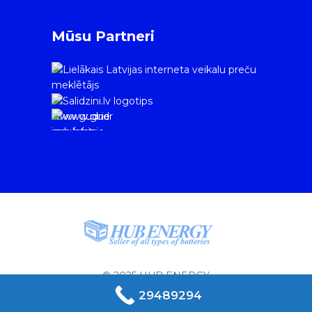
Mūsu Partneri
www.gudrie
m.lv/atrie-
krediti
© 2025 HUB ENERGY
29489294