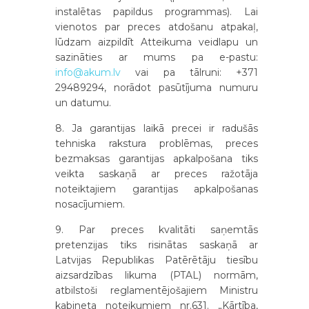
instalētas papildus programmas). Lai
vienotos par preces atdošanu atpakaļ,
lūdzam aizpildīt Atteikuma veidlapu un
sazināties ar mums pa e-pastu:
info@akum.lv
vai pa tālruni: +371
29489294, norādot pasūtījuma numuru
un datumu.
8. Ja garantijas laikā precei ir radušās
tehniska rakstura problēmas, preces
bezmaksas garantijas apkalpošana tiks
veikta saskaņā ar preces ražotāja
noteiktajiem garantijas apkalpošanas
nosacījumiem.
9. Par preces kvalitāti saņemtās
pretenzijas tiks risinātas saskaņā ar
Latvijas Republikas Patērētāju tiesību
aizsardzības likuma (PTAL) normām,
atbilstoši reglamentējošajiem Ministru
kabineta noteikumiem nr.631. „Kārtība,