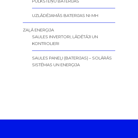
PULKSTEŅU BATERIJAS
UZLĀDĒJAMĀS BATERIJAS NI-MH
ZAĻĀ ENERĢIJA
SAULES INVERTORI, LĀDĒTĀJI UN
KONTROLIERI
SAULES PANEĻI (BATERIJAS) – SOLĀRĀS
SISTĒMAS UN ENERĢIJA