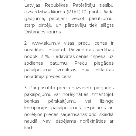
Latvijas Republikas Patērētāju tiesību
aizsardzības likuma (PTAL) 10. pantu, šādā
gadījumā, pircējam veicot pasūtījumu,
starp pircēju un pārdevēju tiek slēgts
Distances līgums.
2. www.akum.lv visas preču cenas ir
norādītas, ieskaitot Pievienotās vērtības
nodokli 21%. Piedāvātās cenas ir spēkā uz
šodienas datumu. Preču piegādes
pakalpojuma izmaksas nav iekļautas
norādītajā preces cenā.
3. Par pasūtīto preci un izvēlēto piegādes
pakalpojumu var norēķināties izmantojot
bankas pārskaitījumu vai līzinga
kompānijas pakalpojumus, iespējams arī
norēķins preces saņemšanas brīdī skaidrā
naudā. Nav iespējams norēķināties ar
karti.