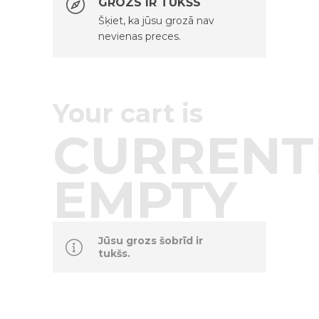
GROZS IR TUKŠS
Šķiet, ka jūsu grozā nav
nevienas preces.
Your cart is
CURRENT
EMPTY
Jūsu grozs šobrīd ir
tukšs.