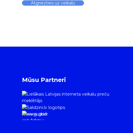
Atgriezties uz veikalu
Mūsu Partneri
www.gudrie
m.lv/atrie-
krediti