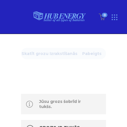
0
Skatīt grozu
Izrakstīšanās
Pabeigts
Jūsu grozs šobrīd ir
tukšs.