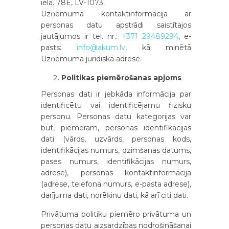
iela. 78E, LV-1073.
Uzņēmuma kontaktinformācija ar
personas datu apstrādi saistītajos
jautājumos ir tel. nr.:
+371 29489294
, e-
pasts:
info@akum.lv
, kā minētā
Uzņēmuma juridiskā adrese.
Politikas piemērošanas apjoms
Personas dati ir jebkāda informācija par
identificētu vai identificējamu fizisku
personu. Personas datu kategorijas var
būt, piemēram, personas identifikācijas
dati (vārds, uzvārds, personas kods,
identifikācijas numurs, dzimšanas datums,
pases numurs, identifikācijas numurs,
adrese), personas kontaktinformācija
(adrese, telefona numurs, e-pasta adrese),
darījuma dati, norēķinu dati, kā arī citi dati.
Privātuma politiku piemēro privātuma un
personas datu aizsardzības nodrošināšanai