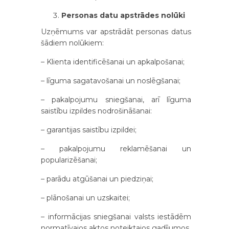
Personas datu apstrādes nolūki
Uzņēmums var apstrādāt personas datus
šādiem nolūkiem:
– Klienta identificēšanai un apkalpošanai;
– līguma sagatavošanai un noslēgšanai;
– pakalpojumu sniegšanai, arī līguma
saistību izpildes nodrošināšanai:
– garantijas saistību izpildei;
– pakalpojumu reklamēšanai un
popularizēšanai;
– parādu atgūšanai un piedziņai;
– plānošanai un uzskaitei;
– informācijas sniegšanai valsts iestādēm
normatīvajos aktos noteiktajos gadījumos.