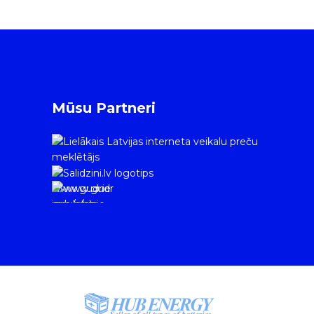
Mūsu Partneri
www.gudrie
m.lv/atrie-
krediti