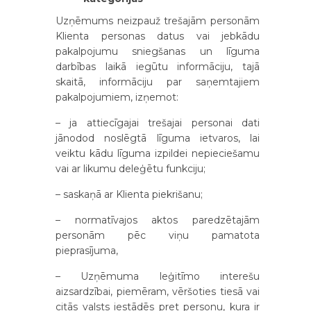
Uzņēmums neizpauž trešajām personām
Klienta personas datus vai jebkādu
pakalpojumu sniegšanas un līguma
darbības laikā iegūtu informāciju, tajā
skaitā, informāciju par saņemtajiem
pakalpojumiem, izņemot:
– ja attiecīgajai trešajai personai dati
jānodod noslēgtā līguma ietvaros, lai
veiktu kādu līguma izpildei nepieciešamu
vai ar likumu deleģētu funkciju;
– saskaņā ar Klienta piekrišanu;
– normatīvajos aktos paredzētajām
personām pēc viņu pamatota
pieprasījuma,
– Uzņēmuma leģitīmo interešu
aizsardzībai, piemēram, vēršoties tiesā vai
citās valsts iestādēs pret personu, kura ir