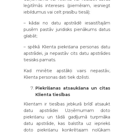
leģitīmās intereses (piemēram, iesniegt
iebildumus vai celt prasību tiesā);
– kādai no datu apstrādē iesaistītajām
pusēm pastāv juridisks pienākums datus
glabāt;
– spēkā Klienta piekrišana personas datu
apstrādei, ja nepastāv cits datu apstrādes
tiesisks pamats.
Kad minētie apstākļi vairs nepastāv,
Klienta personas dati tiek dzēsti.
Piekrišanas atsaukšana un citas
Klienta tiesības
Klientam ir tiesības jebkurā brīdī atsaukt
datu apstrādei Uzņēmumam doto
piekrišanu un tādā gadījumā turpmāka
datu apstrāde, kas balstīta uz iepriekš
doto piekrišanu konkrētajam nolūkam