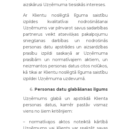
aizskārusi Uzņēmuma tiesiskās intereses.
Ar Klientu noslēgtā līguma saistību
izpildes kvalitatīvai nodrošināšanai
Uzņēmums var pilnvarot savus sadarbības
partnerus veikt atsevišķas pakalpojumu
sniegšanas darbības un nodrošinās
personas datu apstrādes un aizsardzības
prasību izpildi saskaņā ar Uzņēmuma
prasībām un normatīvajiem aktiem, un
neizmantos personas datus citos nolūkos,
kā tikai ar Klientu noslēgtā līguma saistību
izpildei Uzņēmuma uzdevumā.
Personas datu glabāšanas ilgums
Uzņēmums glabā un apstrādā Klienta
personas datus, kamēr pastāv vismaz
viens no šiem kritērijiem:
– normatīvajos aktos noteiktā kārtībā
Uzņēmums vai Klients var realizēt savas