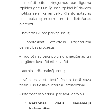
– nosūtīt citus ziņojumus par līguma
izpildes gaitu un līguma izpildei būtiskiem
notikumiem, kā arī veikt Klientu aptaujas
par pakalpojumiem un to lietošanas
pieredzi;
– novērst likuma pārkāpumus;
– nodrošināt efektīvus uzņēmuma
pārvaldības procesus;
– nodrošināt pakalpojumu sniegšanas un
piegādes kvalitāti efektivitāti;
– administrēt maksājumus;
– vērsties valsts iestādēs un tiesā savu
tiesību un tiesisko interešu aizsardzībai;
– informēt sabiedrību par savu darbību.
Personas datu saņēmēju
kategorijas