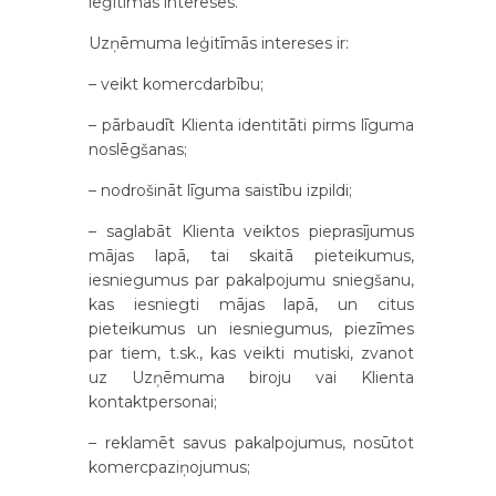
leģitīmās intereses.
Uzņēmuma leģitīmās intereses ir:
– veikt komercdarbību;
– pārbaudīt Klienta identitāti pirms līguma
noslēgšanas;
– nodrošināt līguma saistību izpildi;
– saglabāt Klienta veiktos pieprasījumus
mājas lapā, tai skaitā pieteikumus,
iesniegumus par pakalpojumu sniegšanu,
kas iesniegti mājas lapā, un citus
pieteikumus un iesniegumus, piezīmes
par tiem, t.sk., kas veikti mutiski, zvanot
uz Uzņēmuma biroju vai Klienta
kontaktpersonai;
– reklamēt savus pakalpojumus, nosūtot
komercpaziņojumus;