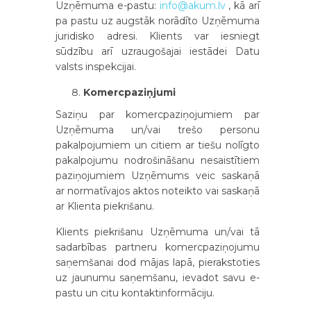
Uzņēmuma e-pastu:
info@akum.lv
, kā arī
pa pastu uz augstāk norādīto Uzņēmuma
juridisko adresi. Klients var iesniegt
sūdzību arī uzraugošajai iestādei Datu
valsts inspekcijai.
Komercpaziņjumi
Saziņu par komercpaziņojumiem par
Uzņēmuma un/vai trešo personu
pakalpojumiem un citiem ar tiešu nolīgto
pakalpojumu nodrošināšanu nesaistītiem
paziņojumiem Uzņēmums veic saskaņā
ar normatīvajos aktos noteikto vai saskaņā
ar Klienta piekrišanu.
Klients piekrišanu Uzņēmuma un/vai tā
sadarbības partneru komercpaziņojumu
saņemšanai dod mājas lapā, pierakstoties
uz jaunumu saņemšanu, ievadot savu e-
pastu un citu kontaktinformāciju.