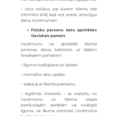
– citos nolūkos, par kuriem Klients tiek
informēts brīdī, kad viņš sniedz attiecīgus
datus Uzņēmumam.
Fizisko personu datu apstrādes
tiesiskais pamats
Uzņēmums var apstrādāt Klienta
personas datus, balstoties uz šādiem
tiesiskajiem pamatiem:
– līguma noslēgšanai un izpildei;
– normatīvo aktu izpildei;
– saskaņā ar Klienta piekrišanu;
– leģitīmās interesēs – lai realizētu no
Uzņēmuma un Klienta starpā
pastāvošajām saistībām vai noslēgtā
līguma, vai likuma izrietošas Uzņēmuma