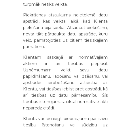
turpmāk netiks veikta.
Piekrišanas atsaukums neietekmē datu
apstrādi, kas veikta laikā, kad Klienta
piekrišana bija spēkā. Atsaucot piekrišanu,
nevar tikt pārtraukta datu apstrāde, kuru
veic, pamatojoties uz citiem tiesiskajiem
pamatiem.
Klientam saskaņā ar normatīvajiem
aktiem ir arī tiesības pieprasīt
Uzņēmumam veikt savu datu
papildināšanu, labošanu vai dzēšanu, vai
apstrādes ierobežošanu attiecībā uz
Klientu, vai tiesības iebilst pret apstrādi, kā
arī tiesības uz datu pārnesamību. Šīs
tiesības īstenojamas, ciktāl normatīvie akti
neparedz citādi.
Klients var iesniegt pieprasījumu par savu
tiesību īstenošanu vai sūdzību uz