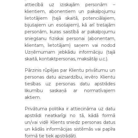
attiecībā uz iziskajām personām –
klientiem, abonentiem un pakalpojumu
lietotājiem (tajā skaitā, potenciālajiem,
bijušajiem un esošajiem), kā arī trešajām
personām, kuras saistībā ar pakalpojumu
sniegšanu fiziskai personai (abonentam,
klientam, lietotājam) saņem vai nodod
Uzņēmumam jebkādu informāciju (tajā
skaitā, kontaktpersonas, maksātāji u.c.).
Pārzinis rūpējas par Klientu privātumu un
personas datu aizsardzību, ievēro Klientu
tiesības uz personas datu apstrādes
likumību saskaņā ar normatīvajiem
aktiem.
Privātuma politika ir attiecināma uz datu
apstrādi neatkarīgi no tā, kādā formā
un/vai vidē Klients sniedz personas datus
un kādās informācijas sistēmās vai papīra
formā tie tiek apstrādāti.