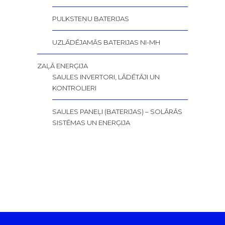
PULKSTEŅU BATERIJAS
UZLĀDĒJAMĀS BATERIJAS NI-MH
ZAĻĀ ENERĢIJA
SAULES INVERTORI, LĀDĒTĀJI UN
KONTROLIERI
SAULES PANEĻI (BATERIJAS) – SOLĀRĀS
SISTĒMAS UN ENERĢIJA