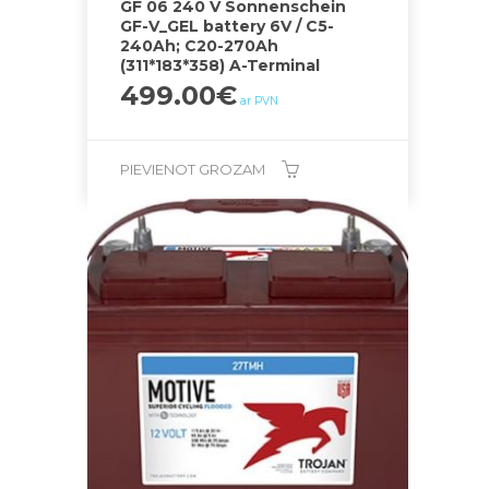
GF 06 240 V Sonnenschein
GF-V_GEL battery 6V / C5-
240Ah; C20-270Ah
(311*183*358) A-Terminal
499.00
€
ar PVN
PIEVIENOT GROZAM