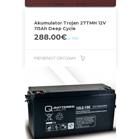
Akumulator Trojan 27TMH 12V
115Ah Deep Cycle
288.00
€
ar PVN
PIEVIENOT GROZAM