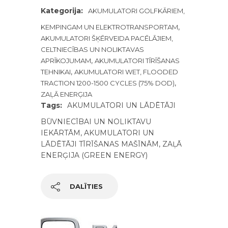
Kategorija:
AKUMULATORI GOLFKĀRIEM,
,
KEMPINGAM UN ELEKTROTRANSPORTAM
AKUMULATORI ŠĶĒRVEIDA PACĒLĀJIEM,
CELTNIECĪBAS UN NOLIKTAVAS
,
APRĪKOJUMAM
AKUMULATORI TĪRĪŠANAS
,
TEHNIKAI
AKUMULATORI WET, FLOODED
,
TRACTION 1200-1500 CYCLES (75% DOD)
ZAĻĀ ENERĢIJA
Tags:
AKUMULATORI UN LĀDĒTĀJI
BŪVNIECĪBAI UN NOLIKTAVU
IEKĀRTĀM
,
AKUMULATORI UN
LĀDĒTĀJI TĪRĪŠANAS MAŠĪNĀM
,
ZAĻĀ
ENERĢIJA (GREEN ENERGY)
DALĪTIES