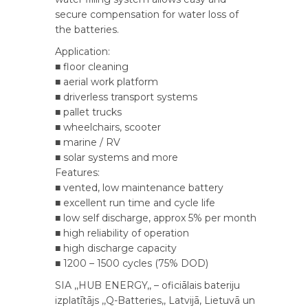
secure compensation for water loss of
the batteries.
Application:
■ floor cleaning
■ aerial work platform
■ driverless transport systems
■ pallet trucks
■ wheelchairs, scooter
■ marine / RV
■ solar systems and more
Features:
■ vented, low maintenance battery
■ excellent run time and cycle life
■ low self discharge, approx 5% per month
■ high reliability of operation
■ high discharge capacity
■ 1200 – 1500 cycles (75% DOD)
SIA ,,HUB ENERGY,, – oficiālais bateriju
izplatītājs ,,Q-Batteries,, Latvijā, Lietuvā un