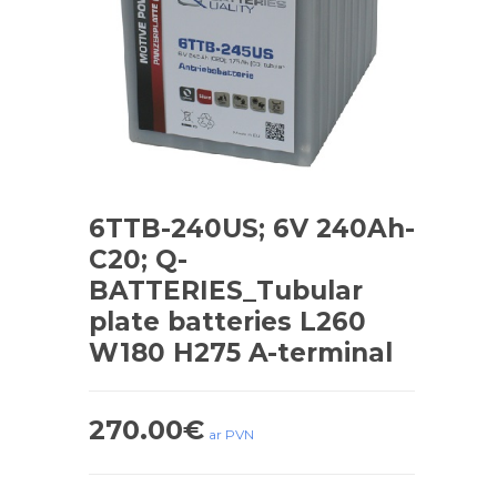
6TTB-240US; 6V 240Ah-
C20; Q-
BATTERIES_Tubular
plate batteries L260
W180 H275 A-terminal
270.00
€
ar PVN