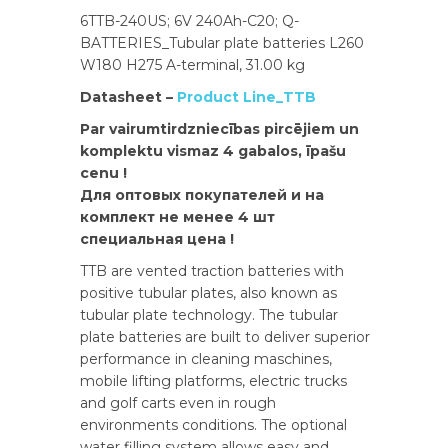
6TTB-240US; 6V 240Ah-C20; Q-
BATTERIES_Tubular plate batteries L260
W180 H275 A-terminal, 31.00 kg
Datasheet –
Product Line_TTB
Par vairumtirdzniecības pircējiem un
komplektu vismaz 4 gabalos, īpašu
cenu !
Для оптовых покупателей и на
комплект не менее 4 шт
специальная цена !
TTB are vented traction batteries with
positive tubular plates, also known as
tubular plate technology. The tubular
plate batteries are built to deliver superior
performance in cleaning maschines,
mobile lifting platforms, electric trucks
and golf carts even in rough
environments conditions. The optional
water filling system allows easy and