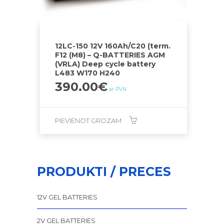
12LC-150 12V 160Ah/C20 (term.
F12 (M8) – Q-BATTERIES AGM
(VRLA) Deep cycle battery
L483 W170 H240
390.00
€
ar PVN
PIEVIENOT GROZAM
PRODUKTI / PRECES
12V GEL BATTERIES
2V GEL BATTERIES