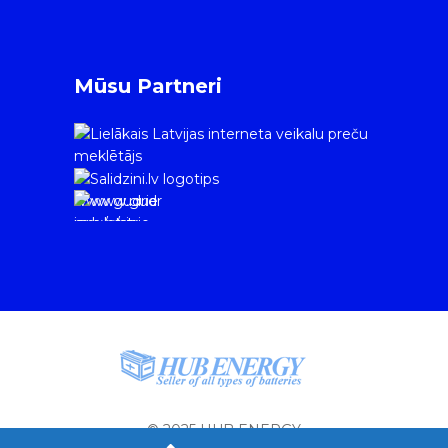
Mūsu Partneri
www.gudrie
m.lv/atrie-
krediti
© 2025 HUB ENERGY