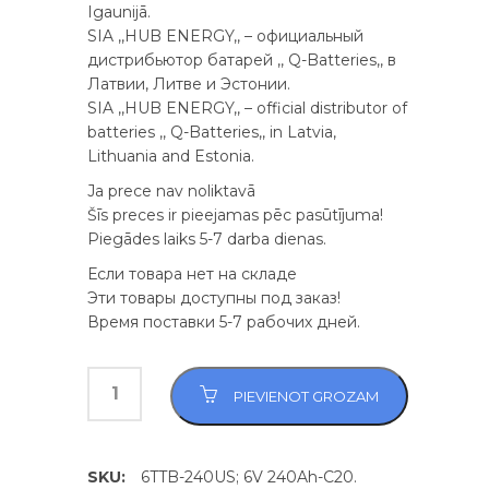
Igaunijā.
SIA ,,HUB ENERGY,, – официальный
дистрибьютор батарей ,, Q-Batteries,, в
Латвии, Литве и Эстонии.
SIA ,,HUB ENERGY,, – official distributor of
batteries ,, Q-Batteries,, in Latvia,
Lithuania and Estonia.
Ja prece nav noliktavā
Šīs preces ir pieejamas pēc pasūtījuma!
Piegādes laiks 5-7 darba dienas.
Если товара нет на складе
Эти товары доступны под заказ!
Время поставки 5-7 рабочих дней.
PIEVIENOT GROZAM
SKU:
6TTB-240US; 6V 240Ah-C20.