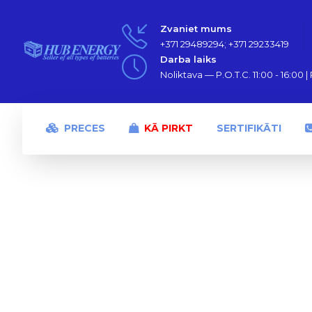
Zvaniet mums
+371 29489294; +371 29233419
Darba laiks
Noliktava — P.O.T.C. 11:00 - 16:00 | P
PRECES
KĀ PIRKT
SERTIFIKĀTI