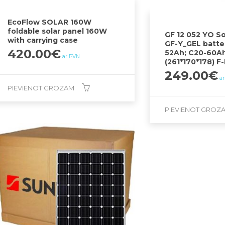
EcoFlow SOLAR 160W
foldable solar panel 160W
GF 12 052 YO S
with carrying case
GF-Y_GEL batter
420.00
€
52Ah; C20-60A
ar PVN
(261*170*178) F
249.00
€
a
PIEVIENOT GROZAM
PIEVIENOT GROZ