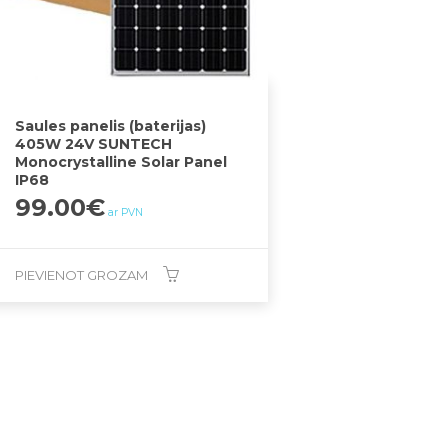
Saules panelis (baterijas)
405W 24V SUNTECH
Monocrystalline Solar Panel
IP68
99.00
€
ar PVN
PIEVIENOT GROZAM