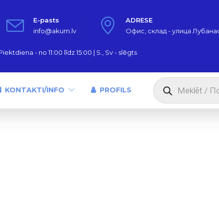
E-pasts
ADRESE
info@akum.lv
Офис, склад - улица Лубанас,
iektdiena - no 11:00 līdz 15:00 | S., Sv - slēgts
Products
search
KONTAKTI/INFO
PROFILS