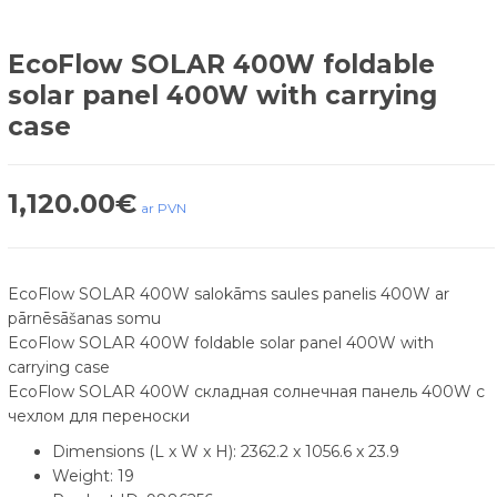
EcoFlow SOLAR 400W foldable
solar panel 400W with carrying
case
1,120.00
€
ar PVN
EcoFlow SOLAR 400W salokāms saules panelis 400W ar
pārnēsāšanas somu
EcoFlow SOLAR 400W foldable solar panel 400W with
carrying case
EcoFlow SOLAR 400W cкладная солнечная панель 400W с
чехлом для переноски
Dimensions (L x W x H): 2362.2 x 1056.6 x 23.9
Weight: 19