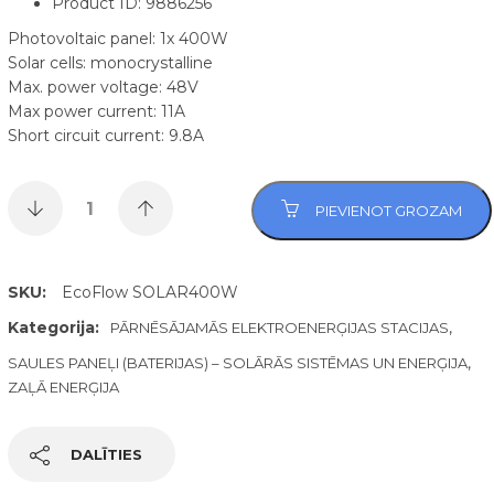
Product ID: 9886256
Photovoltaic panel: 1x 400W
Solar cells: monocrystalline
Max. power voltage: 48V
Max power current: 11A
Short circuit current: 9.8A
PIEVIENOT GROZAM
SKU:
EcoFlow SOLAR400W
Kategorija:
,
PĀRNĒSĀJAMĀS ELEKTROENERĢIJAS STACIJAS
,
SAULES PANEĻI (BATERIJAS) – SOLĀRĀS SISTĒMAS UN ENERĢIJA
ZAĻĀ ENERĢIJA
DALĪTIES