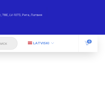
 78Е, LV-1073, Рига, Латвия
0
LATVISKI