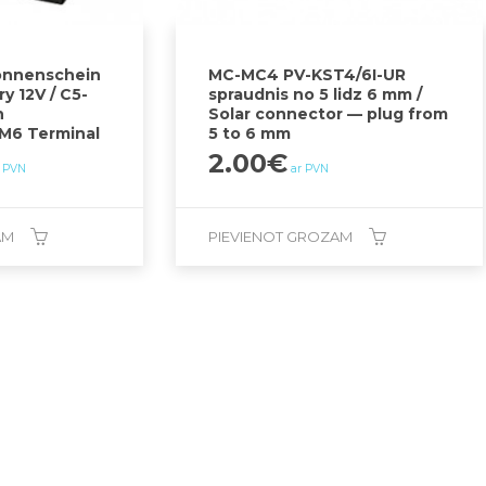
onnenschein
MC-MC4 PV-KST4/6I-UR
y 12V / C5-
spraudnis no 5 lidz 6 mm /
h
Solar connector — plug from
-M6 Terminal
5 to 6 mm
2.00
€
r PVN
ar PVN
AM
PIEVIENOT GROZAM