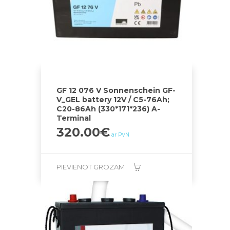
GF 12 076 V Sonnenschein GF-
V_GEL battery 12V / C5-76Ah;
C20-86Ah (330*171*236) A-
Terminal
320.00
€
ar PVN
PIEVIENOT GROZAM