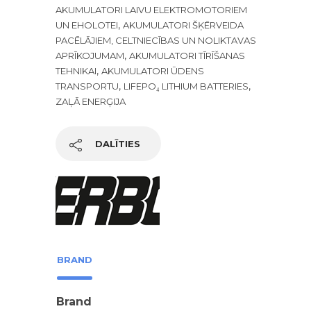
AKUMULATORI LAIVU ELEKTROMOTORIEM
,
UN EHOLOTEI
AKUMULATORI ŠĶĒRVEIDA
PACĒLĀJIEM, CELTNIECĪBAS UN NOLIKTAVAS
,
APRĪKOJUMAM
AKUMULATORI TĪRĪŠANAS
,
TEHNIKAI
AKUMULATORI ŪDENS
,
,
TRANSPORTU
LIFEPO₄ LITHIUM BATTERIES
ZAĻĀ ENERĢIJA
DALĪTIES
BRAND
Brand