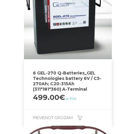
6 GEL-270 Q-Batteries_GEL
Technologies battery 6V / C5-
270Ah; C20-315Ah
(311*181*360) A-Terminal
499.00
€
ar PVN
PIEVIENOT GROZAM