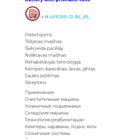
–
N-LFP150-12-BL_PL
Pielietojums:
Tīrīšanas mašīnas
Šķērveida pacēlāji
Noliktavas mašīnas
Rehabilitācijas tehnoloģija
Kemperi, karavānas, laivas, jahtas
Saules sistēmas
Skrejriteņi
Применение:
Очистительные машины
Ножничные подъемники
Складские машины
Технология реабилитации
Кемперы, караваны, лодки, яхты
Солнечные системы