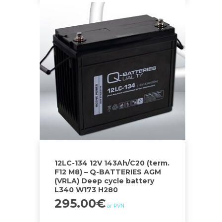
12LC-134 12V 143Ah/C20 (term.
F12 M8) – Q-BATTERIES AGM
(VRLA) Deep cycle battery
L340 W173 H280
295.00
€
ar PVN