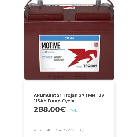
Akumulator Trojan 27TMH 12V
115Ah Deep Cycle
288.00
€
ar PVN
PIEVIENOT GROZAM