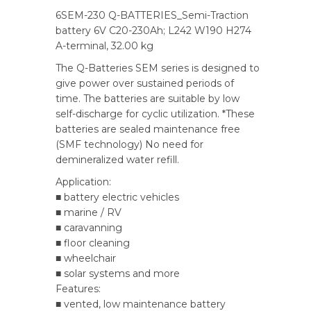
6SEM-230 Q-BATTERIES_Semi-Traction
battery 6V C20-230Ah; L242 W190 H274
A-terminal, 32.00 kg
The Q-Batteries SEM series is designed to
give power over sustained periods of
time. The batteries are suitable by low
self-discharge for cyclic utilization. *These
batteries are sealed maintenance free
(SMF technology) No need for
demineralized water refill.
Application:
■ battery electric vehicles
■ marine / RV
■ caravanning
■ floor cleaning
■ wheelchair
■ solar systems and more
Features:
■ vented, low maintenance battery