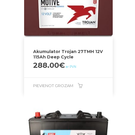
Akumulator Trojan 27TMH 12V
115Ah Deep Cycle
288.00
€
ar PVN
PIEVIENOT GROZAM