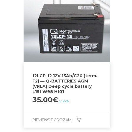
12LCP-12 12V 13Ah/C20 (term.
F2) — Q-BATTERIES AGM
(VRLA) Deep cycle battery
L151 W98 H101
35.00
€
ar PVN
PIEVIENOT GROZAM