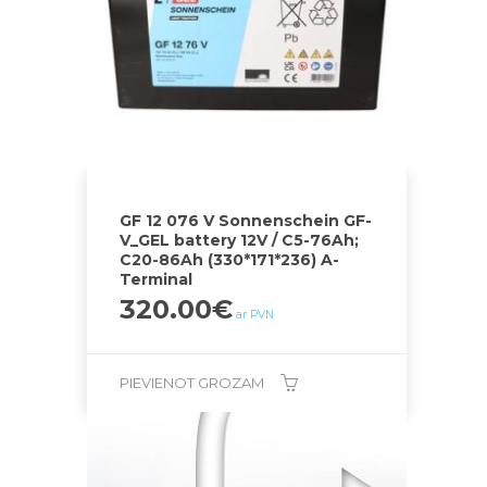
GF 12 076 V Sonnenschein GF-
V_GEL battery 12V / C5-76Ah;
C20-86Ah (330*171*236) A-
Terminal
320.00
€
ar PVN
PIEVIENOT GROZAM