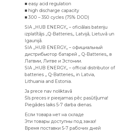
■ easy acid regulation
■ high discharge capacity
■ 300 – 350 cycles (75% DOD)
SIA ,,HUB ENERGY,, – oficiālais bateriju
izplatītājs ,,Q-Batteries,, Latvijā, Lietuvā un
Igaunijā.
SIA ,,HUB ENERGY,, – официальный
дистрибьютор батарей ,, Q-Batteries,, в
Латвии, Литве и Эстонии.
SIA ,,HUB ENERGY,, – official distributor of
batteries ,, Q-Batteries,, in Latvia,
Lithuania and Estonia.
Ja prece nav noliktavā
Šīs preces ir pieejamas pēc pasūtījuma!
Piegādes laiks 5-7 darba dienas.
Если товара нет на складе
Эти товары доступны под заказ!
Время поставки 5-7 рабочих дней