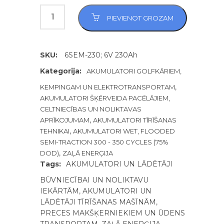
PIEVIENOT GROZAM
SKU:
6SEM-230; 6V 230Ah
Kategorija:
AKUMULATORI GOLFKĀRIEM,
,
KEMPINGAM UN ELEKTROTRANSPORTAM
AKUMULATORI ŠĶĒRVEIDA PACĒLĀJIEM,
CELTNIECĪBAS UN NOLIKTAVAS
,
APRĪKOJUMAM
AKUMULATORI TĪRĪŠANAS
,
TEHNIKAI
AKUMULATORI WET, FLOODED
SEMI-TRACTION 300 - 350 CYCLES (75%
,
DOD)
ZAĻĀ ENERĢIJA
Tags:
AKUMULATORI UN LĀDĒTĀJI
BŪVNIECĪBAI UN NOLIKTAVU
IEKĀRTĀM
,
AKUMULATORI UN
LĀDĒTĀJI TĪRĪŠANAS MAŠĪNĀM
,
PRECES MAKŠĶERNIEKIEM UN ŪDENS
TRANSPORTAM
,
ZAĻĀ ENERĢIJA