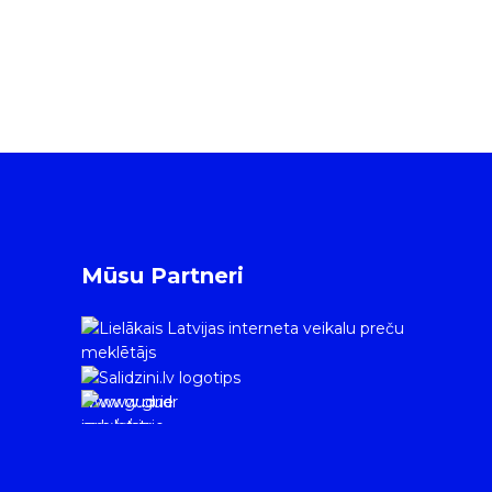
Mūsu Partneri
www.gudrie
m.lv/atrie-
krediti