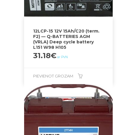
12LCP-15 12V 15Ah/C20 (term.
F2) — Q-BATTERIES AGM
(VRLA) Deep cycle battery
L151 W98 H105
31.18
€
ar PVN
PIEVIENOT GROZAM