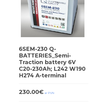
6SEM-230 Q-
BATTERIES_Semi-
Traction battery 6V
C20-230Ah; L242 W190
H274 A-terminal
230.00
€
ar PVN