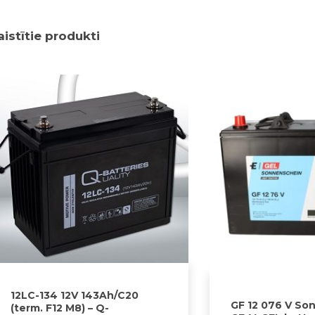
aistītie produkti
12LC-134 12V 143Ah/C20
GF 12 076 V So
(term. F12 M8) – Q-