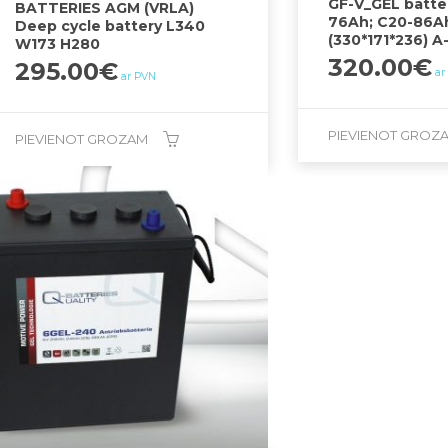
GF-V_GEL batter
BATTERIES AGM (VRLA)
76Ah; C20-86A
Deep cycle battery L340
(330*171*236) A
W173 H280
320.00
€
295.00
€
ar
ar PVN
PIEVIENOT GROZ
PIEVIENOT GROZAM