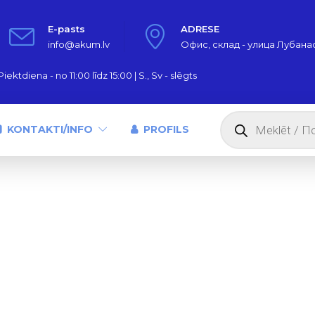
E-pasts
ADRESE
info@akum.lv
Офис, склад - улица Лубанас,
iektdiena - no 11:00 līdz 15:00 | S., Sv - slēgts
Products
search
KONTAKTI/INFO
PROFILS