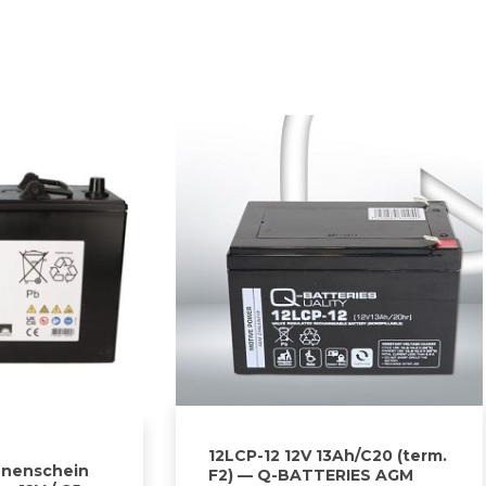
12LCP-12 12V 13Ah/C20 (term.
nnenschein
F2) — Q-BATTERIES AGM