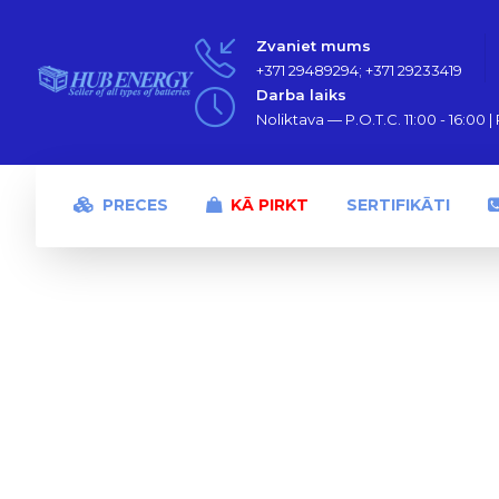
Zvaniet mums
+371 29489294; +371 29233419
Darba laiks
Noliktava — P.O.T.C. 11:00 - 16:00 | P
PRECES
KĀ PIRKT
SERTIFIKĀTI