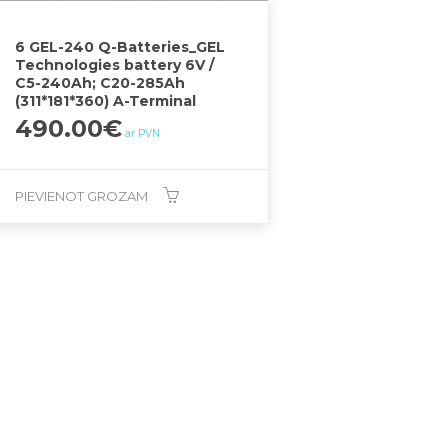
6 GEL-240 Q-Batteries_GEL
Technologies battery 6V /
C5-240Ah; C20-285Ah
(311*181*360) A-Terminal
490.00
€
ar PVN
PIEVIENOT GROZAM