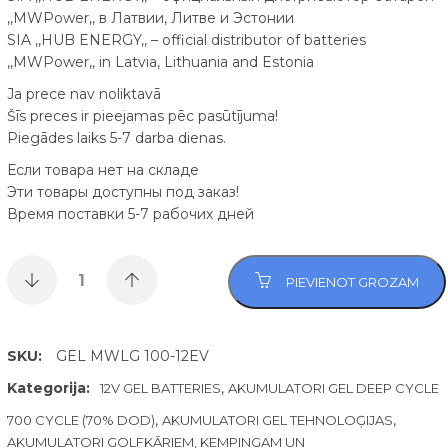
,,MWPower,, в Латвии, Литве и Эстонии
SIA ,,HUB ENERGY,, – official distributor of batteries
,,MWPower,, in Latvia, Lithuania and Estonia
Ja prece nav noliktavā
Šīs preces ir pieejamas pēc pasūtījuma!
Piegādes laiks 5-7 darba dienas.
Если товара нет на складе
Эти товары доступны под заказ!
Время поставки 5-7 рабочих дней
PIEVIENOT GROZAM
SKU:
GEL MWLG 100-12EV
Kategorija:
,
12V GEL BATTERIES
AKUMULATORI GEL DEEP CYCLE
,
,
700 CYCLE (70% DOD)
AKUMULATORI GEL TEHNOLOĢIJAS
AKUMULATORI GOLFKĀRIEM, KEMPINGAM UN