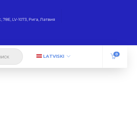
 78Е, LV-1073, Рига, Латвия
0
LATVISKI