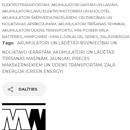
,
,
ELEKTROTRANSPORTAM
AKUMULATORI JAHTĀM UN LAIVĀM
,
AKUMULATORI LAIVU ELEKTROMOTORIEM UN EHOLOTEI
AKUMULATORI ŠĶĒRVEIDA PACĒLĀJIEM, CELTNIECĪBAS UN
,
,
NOLIKTAVAS APRĪKOJUMAM
AKUMULATORI TĪRĪŠANAS TEHNIKAI
,
AKUMULATORI ŪDENS TRANSPORTU
MW POWER VRLA
,
,
BATTERIES
MWPOWER - MWLG (VRLA) GEL SERIES
ZAĻĀ ENERĢIJA
Tags:
AKUMULATORI UN LĀDĒTĀJI BŪVNIECĪBAI UN
NOLIKTAVU IEKĀRTĀM
,
AKUMULATORI UN LĀDĒTĀJI
TĪRĪŠANAS MAŠĪNĀM
,
JAUNUMI
,
PRECES
MAKŠĶERNIEKIEM UN ŪDENS TRANSPORTAM
,
ZAĻĀ
ENERĢIJA (GREEN ENERGY)
DALĪTIES