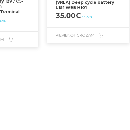
y 12V / C5-
(VRLA) Deep cycle battery
h
L151 W98 H101
-Terminal
35.00
€
ar PVN
 PVN
PIEVIENOT GROZAM
AM