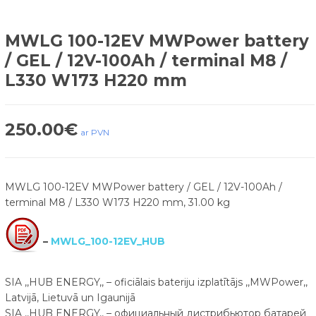
MWLG 100-12EV MWPower battery
/ GEL / 12V-100Ah / terminal M8 /
L330 W173 H220 mm
250.00
€
ar PVN
MWLG 100-12EV MWPower battery / GEL / 12V-100Ah /
terminal M8 / L330 W173 H220 mm, 31.00 kg
–
MWLG_100-12EV_HUB
SIA ,,HUB ENERGY,, – oficiālais bateriju izplatītājs ,,MWPower,,
Latvijā, Lietuvā un Igaunijā
SIA ,,HUB ENERGY,, – официальный дистрибьютор батарей