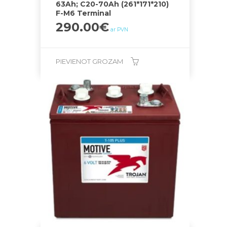
63Ah; C20-70Ah (261*171*210)
F-M6 Terminal
290.00
€
ar PVN
PIEVIENOT GROZAM