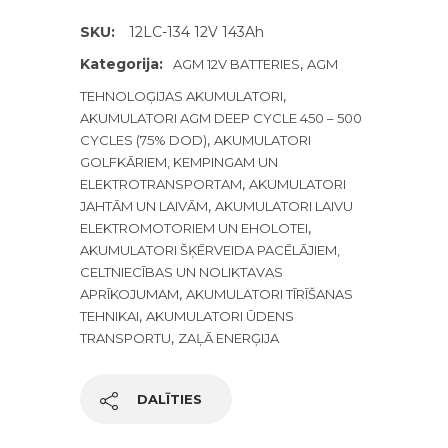
SKU:
12LC-134 12V 143Ah
Kategorija:
,
AGM 12V BATTERIES
AGM
,
TEHNOLOĢIJAS AKUMULATORI
AKUMULATORI AGM DEEP CYCLE 450 – 500
,
CYCLES (75% DOD)
AKUMULATORI
GOLFKĀRIEM, KEMPINGAM UN
,
ELEKTROTRANSPORTAM
AKUMULATORI
,
JAHTĀM UN LAIVĀM
AKUMULATORI LAIVU
,
ELEKTROMOTORIEM UN EHOLOTEI
AKUMULATORI ŠĶĒRVEIDA PACĒLĀJIEM,
CELTNIECĪBAS UN NOLIKTAVAS
,
APRĪKOJUMAM
AKUMULATORI TĪRĪŠANAS
,
TEHNIKAI
AKUMULATORI ŪDENS
,
TRANSPORTU
ZAĻĀ ENERĢIJA
DALĪTIES