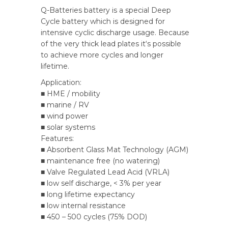
Q-Batteries battery is a special Deep
Cycle battery which is designed for
intensive cyclic discharge usage. Because
of the very thick lead plates it‘s possible
to achieve more cycles and longer
lifetime.
Application:
■ HME / mobility
■ marine / RV
■ wind power
■ solar systems
Features:
■ Absorbent Glass Mat Technology (AGM)
■ maintenance free (no watering)
■ Valve Regulated Lead Acid (VRLA)
■ low self discharge, < 3% per year
■ long lifetime expectancy
■ low internal resistance
■ 450 – 500 cycles (75% DOD)