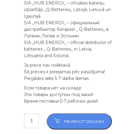
SIA ,,HUB ENERGY,, – oficiālais bateriju
izplatītājs ,,Q-Batteries,, Latvijā, Lietuvā un
Igaunijā.
SIA ,,HUB ENERGY,, – официальный
дистрибьютор батарей ,, Q-Batteries,, в
Латвии, Литве и Эстонии.
SIA ,,HUB ENERGY,, – official distributor of
batteries ,, Q-Batteries,, in Latvia,
Lithuania and Estonia.
Ja prece nav noliktavā
Šīs preces ir pieejamas pēc pasūtījuma!
Piegādes laiks 5-7 darba dienas.
Если товара нет на складе
Эти товары доступны под заказ!
Время поставки 5-7 рабочих дней
PIEVIENOT GROZAM