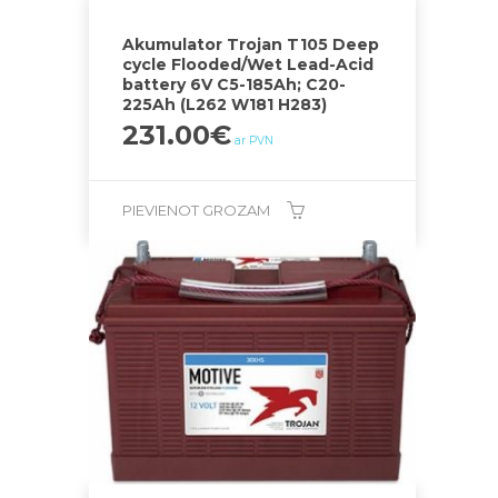
Akumulator Trojan T105 Deep
cycle Flooded/Wet Lead-Acid
battery 6V C5-185Ah; C20-
225Ah (L262 W181 H283)
231.00
€
ar PVN
PIEVIENOT GROZAM