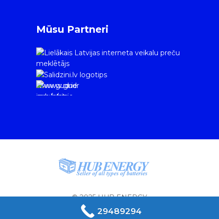
Mūsu Partneri
www.gudrie
m.lv/atrie-
krediti
© 2025 HUB ENERGY
29489294