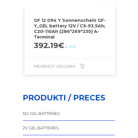
GF 12 094 Y Sonnenschein GF-
Y_GEL battery 12V / C5-93.5Ah;
C20-110Ah (286*269*230) A-
Terminal
392.19
€
ar PVN
PIEVIENOT GROZAM
PRODUKTI / PRECES
12V GEL BATTERIES
2V GEL BATTERIES