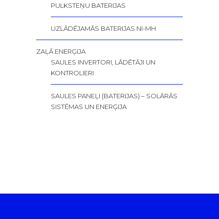
PULKSTEŅU BATERIJAS
UZLĀDĒJAMĀS BATERIJAS NI-MH
ZAĻĀ ENERĢIJA
SAULES INVERTORI, LĀDĒTĀJI UN
KONTROLIERI
SAULES PANEĻI (BATERIJAS) – SOLĀRĀS
SISTĒMAS UN ENERĢIJA