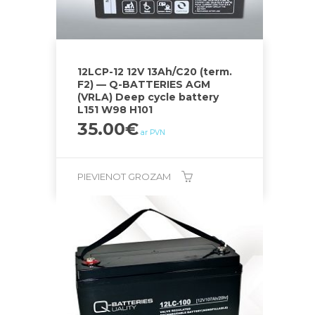
12LCP-12 12V 13Ah/C20 (term.
F2) — Q-BATTERIES AGM
(VRLA) Deep cycle battery
L151 W98 H101
35.00
€
ar PVN
PIEVIENOT GROZAM