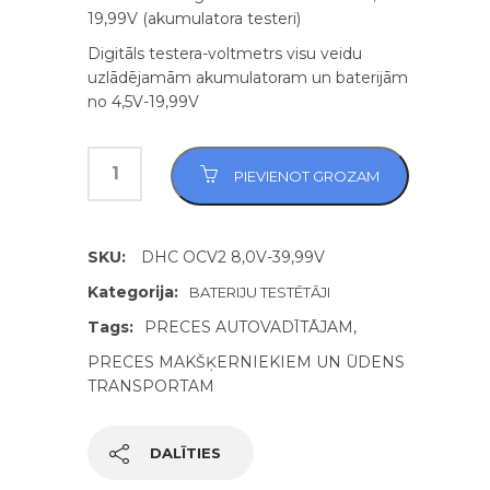
19,99V (akumulatora testeri)
Digitāls testera-voltmetrs visu veidu
uzlādējamām akumulatoram un baterijām
no 4,5V-19,99V
PIEVIENOT GROZAM
SKU:
DHC OCV2 8,0V-39,99V
Kategorija:
BATERIJU TESTĒTĀJI
Tags:
PRECES AUTOVADĪTĀJAM
,
PRECES MAKŠĶERNIEKIEM UN ŪDENS
TRANSPORTAM
DALĪTIES