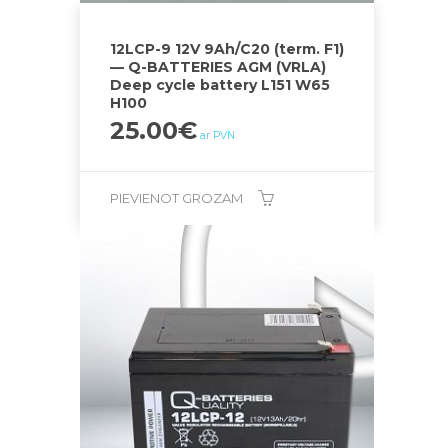
12LCP-9 12V 9Ah/C20 (term. F1)
— Q-BATTERIES AGM (VRLA)
Deep cycle battery L151 W65
H100
25.00
€
ar PVN
PIEVIENOT GROZAM