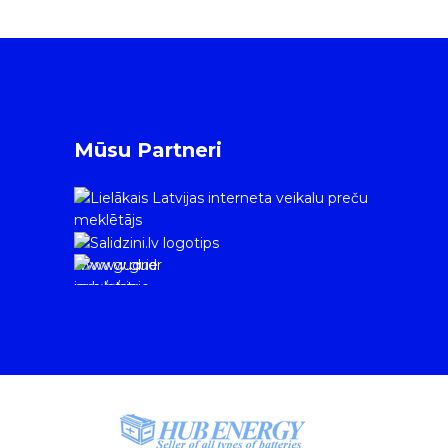
Mūsu Partneri
www.gudrie
m.lv/atrie-
krediti