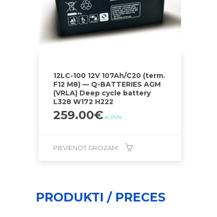
12LC-100 12V 107Ah/C20 (term.
F12 M8) — Q-BATTERIES AGM
(VRLA) Deep cycle battery
L328 W172 H222
259.00
€
ar PVN
PIEVIENOT GROZAM
PRODUKTI / PRECES