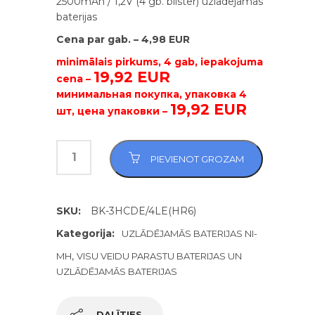
2500mAh / 1,2V (4 gb. blister) uzlādējamās
baterijas
Cena par gab. – 4,98 EUR
minimālais pirkums, 4 gab, iepakojuma
19,92 EUR
cena –
минимальная покупка, упаковка 4
19,92 EUR
шт, цена упаковки –
PIEVIENOT GROZAM
SKU:
BK-3HCDE/4LE(HR6)
Kategorija:
UZLĀDĒJAMĀS BATERIJAS NI-
,
MH
VISU VEIDU PARASTU BATERIJAS UN
UZLĀDĒJAMĀS BATERIJAS
DALĪTIES