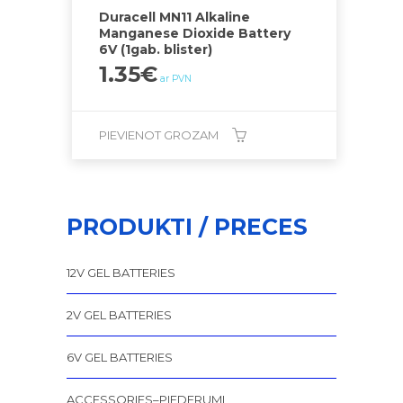
Duracell MN11 Alkaline
Manganese Dioxide Battery
6V (1gab. blister)
1.35
€
ar PVN
PIEVIENOT GROZAM
PRODUKTI / PRECES
12V GEL BATTERIES
2V GEL BATTERIES
6V GEL BATTERIES
ACCESSORIES–PIEDERUMI