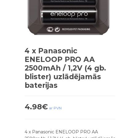
4 x Panasonic
ENELOOP PRO AA
2500mAh / 1,2V (4 gb.
blister) uzlādējamās
baterijas
4.98
€
ar PVN
4 x Panasonic ENELOOP PRO AA