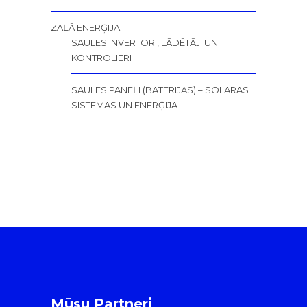
ZAĻĀ ENERĢIJA
SAULES INVERTORI, LĀDĒTĀJI UN
KONTROLIERI
SAULES PANEĻI (BATERIJAS) – SOLĀRĀS
SISTĒMAS UN ENERĢIJA
Mūsu Partneri