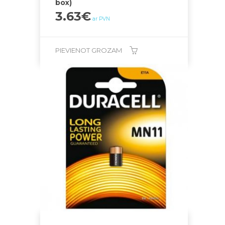
box)
3.63
€
ar PVN
PIEVIENOT GROZAM