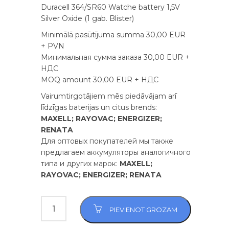
Duracell 364/SR60 Watche battery 1,5V
Silver Oxide (1 gab. Blister)
Minimālā pasūtījuma summa 30,00 EUR
+ PVN
Минимальная сумма заказа 30,00 EUR +
НДС
MOQ amount 30,00 EUR + НДС
Vairumtirgotājiem mēs piedāvājam arī
līdzīgas baterijas un citus brends:
MAXELL; RAYOVAC; ENERGIZER;
RENATA
Для оптовых покупателей мы также
предлагаем аккумуляторы аналогичного
типа и других марок:
MAXELL;
RAYOVAC; ENERGIZER; RENATA
PIEVIENOT GROZAM