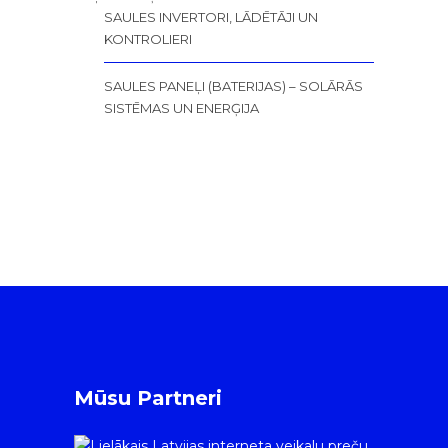
SAULES INVERTORI, LĀDĒTĀJI UN
KONTROLIERI
SAULES PANEĻI (BATERIJAS) – SOLĀRĀS
SISTĒMAS UN ENERĢIJA
Mūsu Partneri