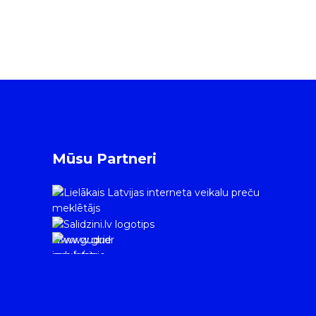
Mūsu Partneri
www.gudrie
m.lv/atrie-
krediti