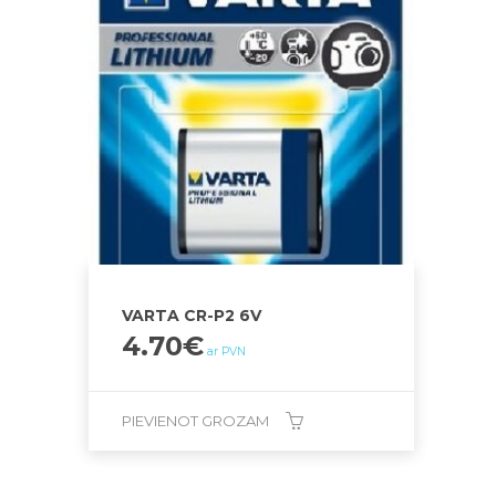
VARTA CR-P2 6V
4.70
€
ar PVN
PIEVIENOT GROZAM