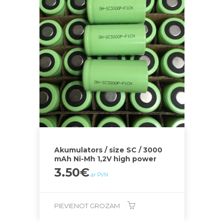
Akumulators / size SC / 3000
mAh Ni-Mh 1,2V high power
3.50
€
ar PVN
PIEVIENOT GROZAM