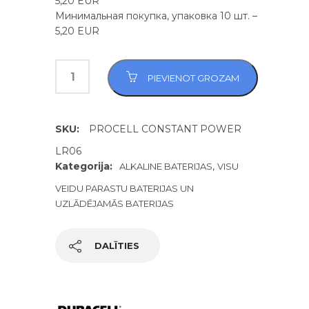
5,20 EUR
Минимальная покупка, упаковка 10 шт. –
5,20 EUR
PIEVIENOT GROZAM
SKU:
PROCELL CONSTANT POWER
LR06
Kategorija:
,
ALKALINE BATERIJAS
VISU
VEIDU PARASTU BATERIJAS UN
UZLĀDĒJAMĀS BATERIJAS
DALĪTIES