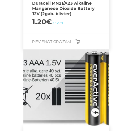
Duracell MN21/A23 Alkaline
Manganese Dioxide Battery
12V (2gab. blister)
1.20
€
ar PVN
PIEVIENOT GROZAM