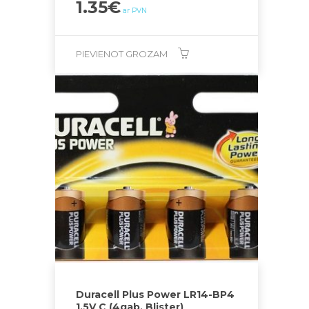
1.35
€
ar PVN
PIEVIENOT GROZAM
Duracell Plus Power LR14-BP4
1,5V C (4gab. Blister)