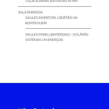
UZLĀDĒJAMĀS BATERIJAS NI-MH
ZAĻĀ ENERĢIJA
SAULES INVERTORI, LĀDĒTĀJI UN
KONTROLIERI
SAULES PANEĻI (BATERIJAS) – SOLĀRĀS
SISTĒMAS UN ENERĢIJA