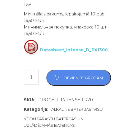
1,5V
Minimālais pirkums, iepakojumā 10 gab. –
16,50 EUR
Минимальная покупка, упаковка 10 шт. –
16,50 EUR
Datasheet_Intense_D_PX1300
PIEVIENOT GROZAM
SKU:
PROCELL INTENSE LR20
Kategorija:
,
ALKALINE BATERIJAS
VISU
VEIDU PARASTU BATERIJAS UN
UZLĀDĒJAMĀS BATERIJAS