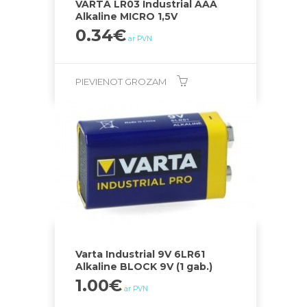
VARTA LR03 Industrial AAA
Alkaline MICRO 1,5V
0.34
€
ar PVN
PIEVIENOT GROZAM
Varta Industrial 9V 6LR61
Alkaline BLOCK 9V (1 gab.)
1.00
€
ar PVN