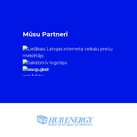
Mūsu Partneri
www.gudrie
m.lv/atrie-
krediti