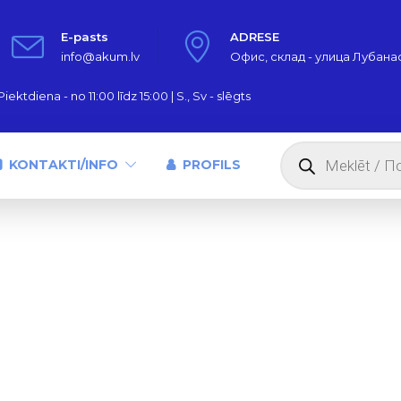
E-pasts
ADRESE
info@akum.lv
Офис, склад - улица Лубанас,
iektdiena - no 11:00 līdz 15:00 | S., Sv - slēgts
Products
search
KONTAKTI/INFO
PROFILS