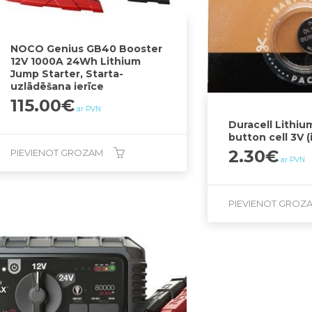
NOCO Genius GB40 Booster
12V 1000A 24Wh Lithium
Jump Starter, Starta-
uzlādēšana ierīce
115.00
€
ar PVN
Duracell Lithiu
button cell 3V (
2.30
€
PIEVIENOT GROZAM
ar PVN
PIEVIENOT GROZ