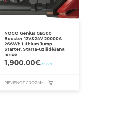
NOCO Genius GB500
Booster 12V&24V 20000A
266Wh Lithium Jump
Starter, Starta-uzlādēšana
ierīce
1,900.00
€
ar PVN
PIEVIENOT GROZAM