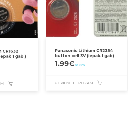
Panasonic Lithium CR2354
m CR1632
button cell 3V (iepak.1 gab)
iepak 1 gab.)
1.99
€
ar PVN
PIEVIENOT GROZAM
AM