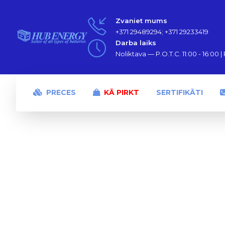
Zvaniet mums
+371 29489294; +371 29233419
Darba laiks
Noliktava — P.O.T.C. 11:00 - 16:00 | P
PRECES
KĀ PIRKT
SERTIFIKĀTI