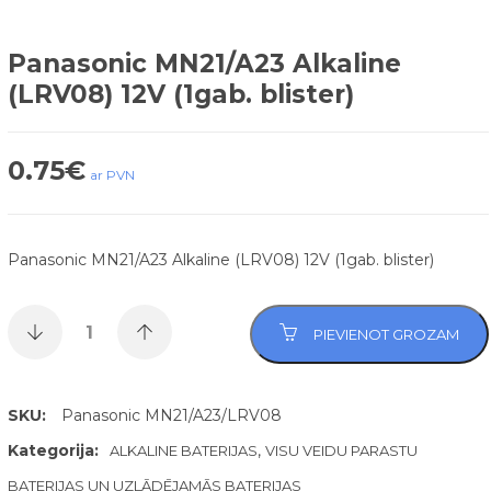
Panasonic MN21/A23 Alkaline
(LRV08) 12V (1gab. blister)
0.75
€
ar PVN
Panasonic MN21/A23 Alkaline (LRV08) 12V (1gab. blister)
PIEVIENOT GROZAM
SKU:
Panasonic MN21/A23/LRV08
Kategorija:
,
ALKALINE BATERIJAS
VISU VEIDU PARASTU
BATERIJAS UN UZLĀDĒJAMĀS BATERIJAS