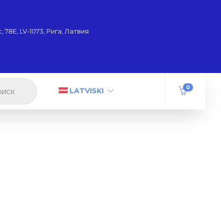
 78Е, LV-1073, Рига, Латвия
0
LATVISKI