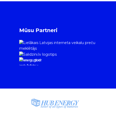
Mūsu Partneri
www.gudrie
m.lv/atrie-
krediti