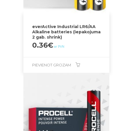
everActive Industrial LR6/AA
Alkaline batteries (iepakojuma
2 gab. shrink)
0.36
€
ar PVN
PIEVIENOT GROZAM