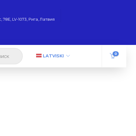
 78Е, LV-1073, Рига, Латвия
0
LATVISKI