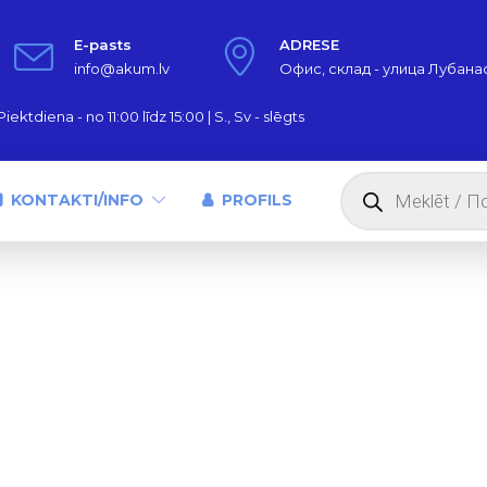
E-pasts
ADRESE
info@akum.lv
Офис, склад - улица Лубанас,
iektdiena - no 11:00 līdz 15:00 | S., Sv - slēgts
Products
search
KONTAKTI/INFO
PROFILS