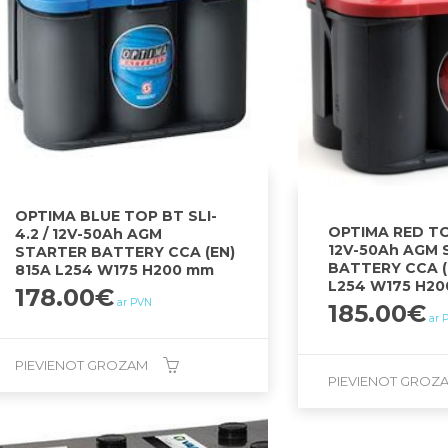
OPTIMA BLUE TOP BT SLI-
OPTIMA RED TOP
4.2 / 12V-50Ah AGM
12V-50Ah AGM
STARTER BATTERY CCA (EN)
BATTERY CCA (
815A L254 W175 H200 mm
L254 W175 H2
178.00
€
ar PVN
185.00
€
ar 
PIEVIENOT GROZAM
PIEVIENOT GROZ