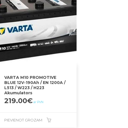
VARTA M10 PROMOTIVE
BLUE 12V-190Ah / EN 1200A /
L513 / W223 / H223
Akumulators
219.00
€
ar PVN
PIEVIENOT GROZAM