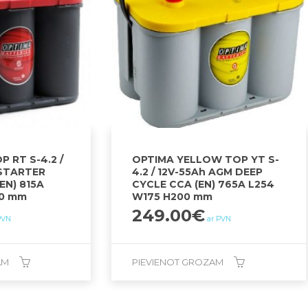
 RT S-4.2 /
OPTIMA YELLOW TOP YT S-
 STARTER
4.2 / 12V-55Ah AGM DEEP
EN) 815A
CYCLE CCA (EN) 765A L254
00 mm
W175 H200 mm
249.00
€
PVN
ar PVN
AM
PIEVIENOT GROZAM