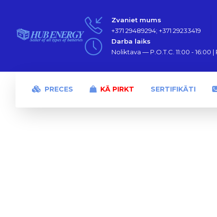
Zvaniet mums
+371 29489294; +371 29233419
Darba laiks
Noliktava — P.O.T.C. 11:00 - 16:00 | P
PRECES
KĀ PIRKT
SERTIFIKĀTI