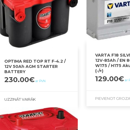
VARTA F18 SIL
12V-85Ah / EN 8
OPTIMA RED TOP RT F-4.2 /
W175 / H175 Ak
12V 50Ah AGM STARTER
(-/+)
BATTERY
129.00
€
230.00
€
ar 
ar PVN
PIEVIENOT GROZ
UZZINĀT VAIRĀK