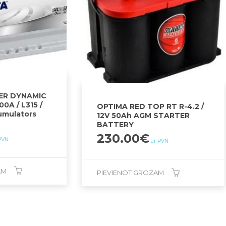
VER DYNAMIC
00A / L315 /
OPTIMA RED TOP RT R-4.2 /
umulators
12V 50Ah AGM STARTER
BATTERY
230.00
€
PVN
ar PVN
AM
PIEVIENOT GROZAM