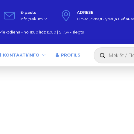
E-pasts
ADRESE
info@akum.lv
Офис, склад - улица Лубанас,
iektdiena - no 11:00 līdz 15:00 | S., Sv - slēgts
Products
search
KONTAKTI/INFO
PROFILS