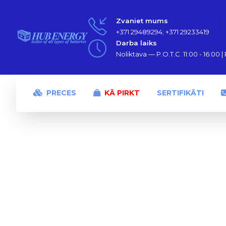
Zvaniet mums
+371 29489294; +371 29233419
Darba laiks
Noliktava — P.O.T.C. 11:00 - 16:00 | P
PRECES
KĀ PIRKT
SERTIFIKĀTI