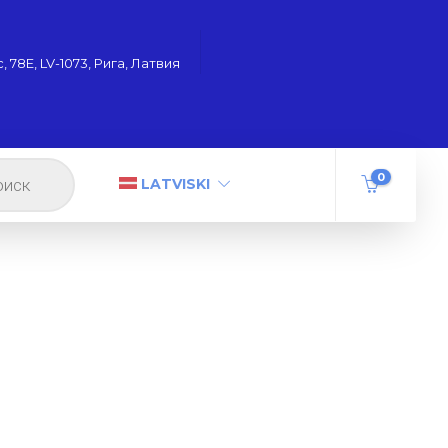
 78Е, LV-1073, Рига, Латвия
0
LATVISKI