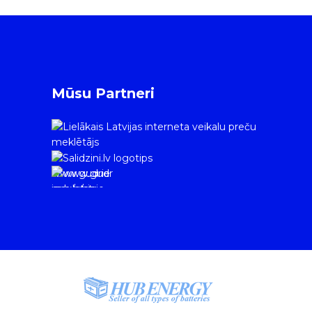
Mūsu Partneri
www.gudrie
m.lv/atrie-
krediti