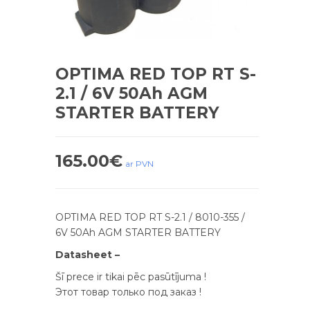
OPTIMA RED TOP RT S-
2.1 / 6V 50Ah AGM
STARTER BATTERY
165.00
€
ar PVN
OPTIMA RED TOP RT S-2.1 / 8010-355 /
6V 50Ah AGM STARTER BATTERY
Datasheet –
Šī prece ir tikai pēc pasūtījuma !
Этот товар только под заказ !