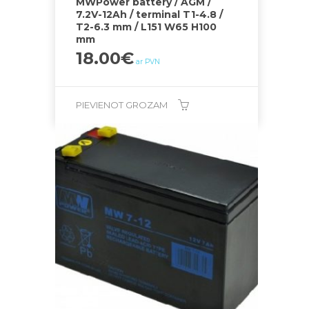
MWPower battery / AGM /
7.2V-12Ah / terminal T1-4.8 /
T2-6.3 mm / L151 W65 H100
mm
18.00
€
ar PVN
PIEVIENOT GROZAM