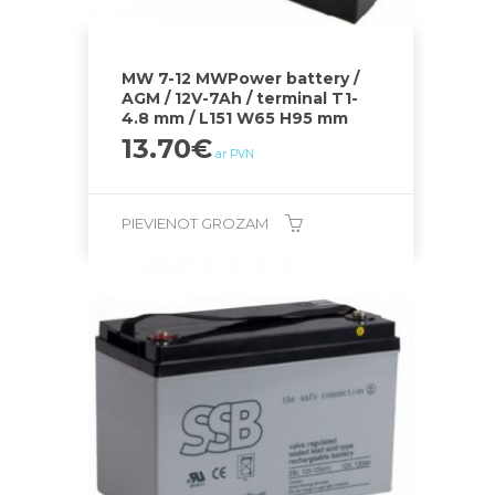
MW 7-12 MWPower battery /
AGM / 12V-7Ah / terminal T1-
4.8 mm / L151 W65 H95 mm
13.70
€
ar PVN
PIEVIENOT GROZAM