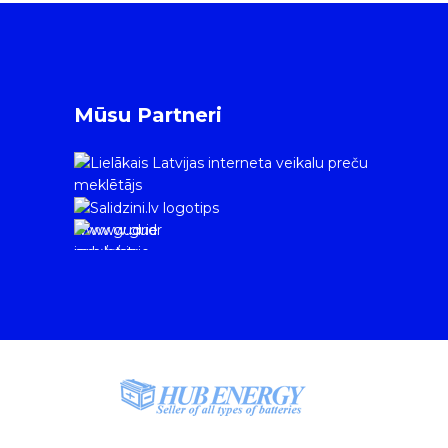
Mūsu Partneri
www.gudrie
m.lv/atrie-
krediti