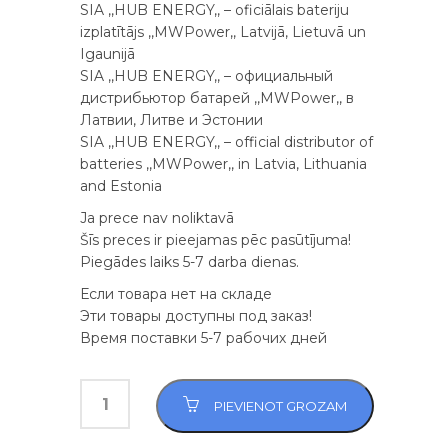
SIA ,,HUB ENERGY,, – oficiālais bateriju
izplatītājs ,,MWPower,, Latvijā, Lietuvā un
Igaunijā
SIA ,,HUB ENERGY,, – официальный
дистрибьютор батарей ,,MWPower,, в
Латвии, Литве и Эстонии
SIA ,,HUB ENERGY,, – official distributor of
batteries ,,MWPower,, in Latvia, Lithuania
and Estonia
Ja prece nav noliktavā
Šīs preces ir pieejamas pēc pasūtījuma!
Piegādes laiks 5-7 darba dienas.
Если товара нет на складе
Эти товары доступны под заказ!
Время поставки 5-7 рабочих дней
PIEVIENOT GROZAM