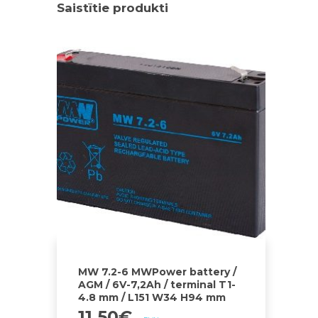
Saistītie produkti
MW 7.2-6 MWPower battery /
AGM / 6V-7,2Ah / terminal T1-
4.8 mm / L151 W34 H94 mm
11.50
€