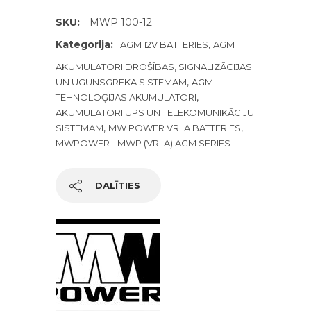
SKU:
MWP 100-12
Kategorija:
,
AGM 12V BATTERIES
AGM
AKUMULATORI DROŠĪBAS, SIGNALIZĀCIJAS
,
UN UGUNSGRĒKA SISTĒMĀM
AGM
,
TEHNOLOĢIJAS AKUMULATORI
AKUMULATORI UPS UN TELEKOMUNIKĀCIJU
,
,
SISTĒMĀM
MW POWER VRLA BATTERIES
MWPOWER - MWP (VRLA) AGM SERIES
DALĪTIES