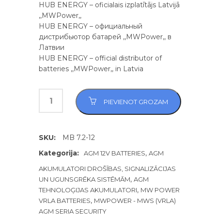
HUB ENERGY – oficialais izplatītājs Latvijā
,,MWPower,,
HUB ENERGY – официальный
дистрибьютор батарей ,,MWPower,, в
Латвии
HUB ENERGY – official distributor of
batteries ,,MWPower,, in Latvia
PIEVIENOT GROZAM
SKU:
MB 7.2-12
Kategorija:
,
AGM 12V BATTERIES
AGM
AKUMULATORI DROŠĪBAS, SIGNALIZĀCIJAS
,
UN UGUNSGRĒKA SISTĒMĀM
AGM
,
TEHNOLOĢIJAS AKUMULATORI
MW POWER
,
VRLA BATTERIES
MWPOWER - MWS (VRLA)
AGM SERIA SECURITY