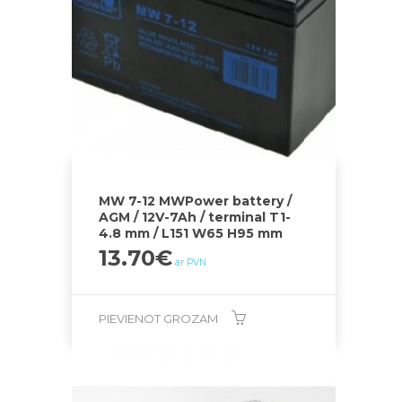
MW 7-12 MWPower battery /
AGM / 12V-7Ah / terminal T1-
4.8 mm / L151 W65 H95 mm
13.70
€
ar PVN
PIEVIENOT GROZAM