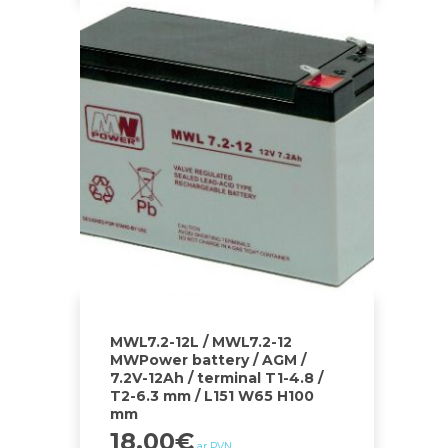
MWL7.2-12L / MWL7.2-12
MWPower battery / AGM /
7.2V-12Ah / terminal T1-4.8 /
T2-6.3 mm / L151 W65 H100
mm
18.00
€
ar PVN