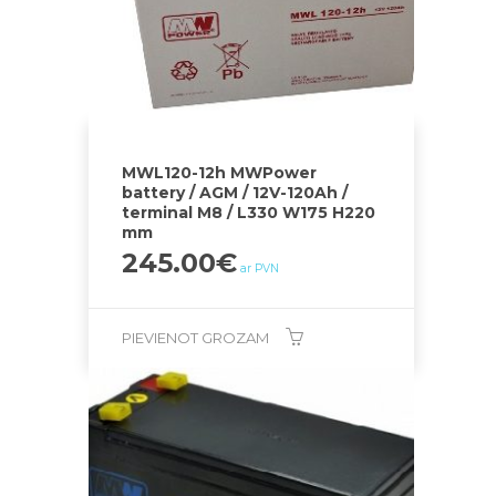
MWL120-12h MWPower
battery / AGM / 12V-120Ah /
terminal M8 / L330 W175 H220
mm
245.00
€
ar PVN
PIEVIENOT GROZAM