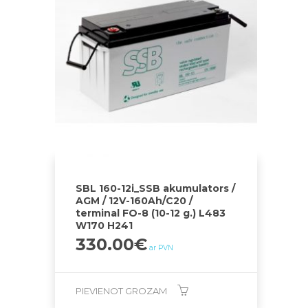
SBL 160-12i_SSB akumulators /
AGM / 12V-160Ah/C20 /
terminal FO-8 (10-12 g.) L483
W170 H241
330.00
€
ar PVN
PIEVIENOT GROZAM