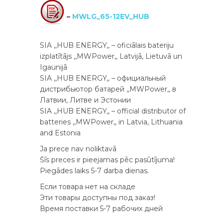
–
MWLG_65-12EV_HUB
SIA ,,HUB ENERGY,, – oficiālais bateriju
izplatītājs ,,MWPower,, Latvijā, Lietuvā un
Igaunijā
SIA ,,HUB ENERGY,, – официальный
дистрибьютор батарей ,,MWPower,, в
Латвии, Литве и Эстонии
SIA ,,HUB ENERGY,, – official distributor of
batteries ,,MWPower,, in Latvia, Lithuania
and Estonia
Ja prece nav noliktavā
Šīs preces ir pieejamas pēc pasūtījuma!
Piegādes laiks 5-7 darba dienas.
Если товара нет на складе
Эти товары доступны под заказ!
Время поставки 5-7 рабочих дней