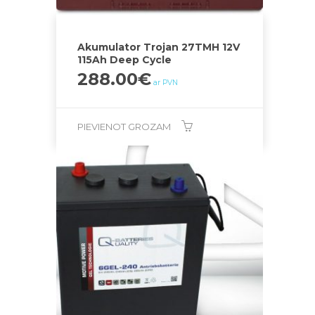
Akumulator Trojan 27TMH 12V
115Ah Deep Cycle
288.00
€
ar PVN
PIEVIENOT GROZAM