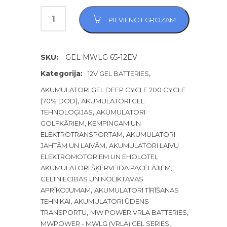
PIEVIENOT GROZAM
SKU:
GEL MWLG 65-12EV
Kategorija:
,
12V GEL BATTERIES
AKUMULATORI GEL DEEP CYCLE 700 CYCLE
,
(70% DOD)
AKUMULATORI GEL
,
TEHNOLOĢIJAS
AKUMULATORI
GOLFKĀRIEM, KEMPINGAM UN
,
ELEKTROTRANSPORTAM
AKUMULATORI
,
JAHTĀM UN LAIVĀM
AKUMULATORI LAIVU
,
ELEKTROMOTORIEM UN EHOLOTEI
AKUMULATORI ŠĶĒRVEIDA PACĒLĀJIEM,
CELTNIECĪBAS UN NOLIKTAVAS
,
APRĪKOJUMAM
AKUMULATORI TĪRĪŠANAS
,
TEHNIKAI
AKUMULATORI ŪDENS
,
,
TRANSPORTU
MW POWER VRLA BATTERIES
,
MWPOWER - MWLG (VRLA) GEL SERIES