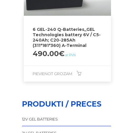
6 GEL-240 Q-Batteries_GEL
Technologies battery 6V / C5-
240Ah; C20-285Ah
(311*181*360) A-Terminal
490.00
€
ar PVN
PIEVIENOT GROZAM
PRODUKTI / PRECES
12V GEL BATTERIES
2V GEL BATTERIES