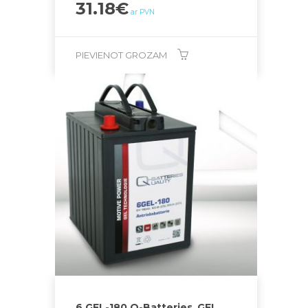
31.18
€
ar PVN
PIEVIENOT GROZAM
6 GEL-180 Q-Batteries_GEL