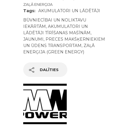
ZAĻĀ ENERĢIJA
Tags:
AKUMULATORI UN LĀDĒTĀJI
BŪVNIECĪBAI UN NOLIKTAVU
IEKĀRTĀM
,
AKUMULATORI UN
LĀDĒTĀJI TĪRĪŠANAS MAŠĪNĀM
,
JAUNUMI
,
PRECES MAKŠĶERNIEKIEM
UN ŪDENS TRANSPORTAM
,
ZAĻĀ
ENERĢIJA (GREEN ENERGY)
DALĪTIES