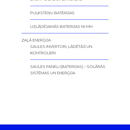
PULKSTEŅU BATERIJAS
UZLĀDĒJAMĀS BATERIJAS NI-MH
ZAĻĀ ENERĢIJA
SAULES INVERTORI, LĀDĒTĀJI UN
KONTROLIERI
SAULES PANEĻI (BATERIJAS) – SOLĀRĀS
SISTĒMAS UN ENERĢIJA