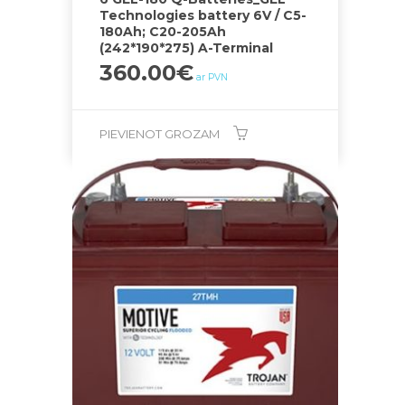
Technologies battery 6V / C5-
180Ah; C20-205Ah
(242*190*275) A-Terminal
360.00
€
ar PVN
PIEVIENOT GROZAM