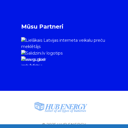
Mūsu Partneri
www.gudrie
m.lv/atrie-
krediti
© 2025 HUB ENERGY