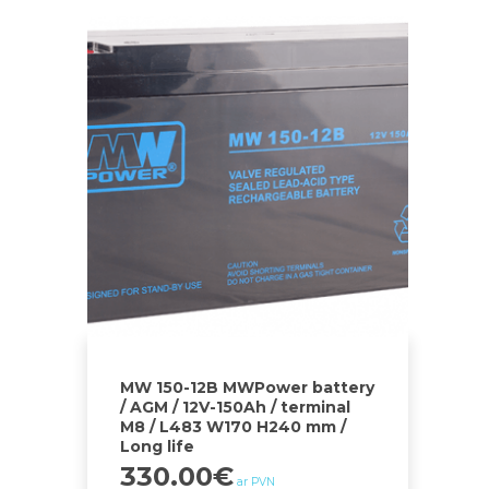
MW 150-12B MWPower battery
/ AGM / 12V-150Ah / terminal
M8 / L483 W170 H240 mm /
Long life
330.00
€
ar PVN