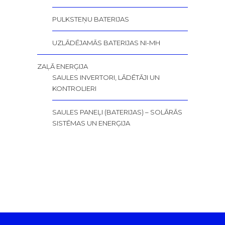
PULKSTEŅU BATERIJAS
UZLĀDĒJAMĀS BATERIJAS NI-MH
ZAĻĀ ENERĢIJA
SAULES INVERTORI, LĀDĒTĀJI UN
KONTROLIERI
SAULES PANEĻI (BATERIJAS) – SOLĀRĀS
SISTĒMAS UN ENERĢIJA