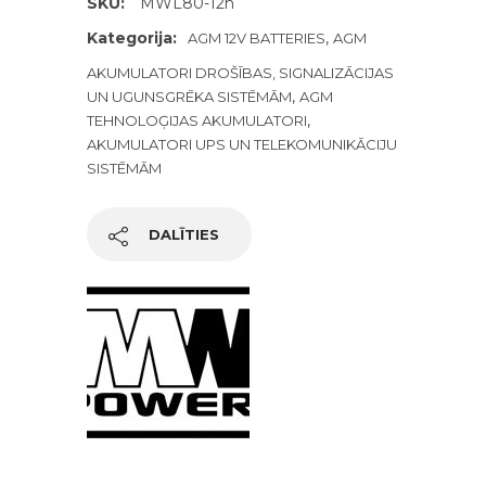
SKU:
MWL80-12h
Kategorija:
,
AGM 12V BATTERIES
AGM
AKUMULATORI DROŠĪBAS, SIGNALIZĀCIJAS
,
UN UGUNSGRĒKA SISTĒMĀM
AGM
,
TEHNOLOĢIJAS AKUMULATORI
AKUMULATORI UPS UN TELEKOMUNIKĀCIJU
SISTĒMĀM
DALĪTIES