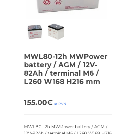
MWL80-12h MWPower
battery / AGM / 12V-
82Ah / terminal M6 /
L260 W168 H216 mm
155.00
€
ar PVN
MWL80-12h MWPower battery / AGM /
12V-82Ah / terminal M6 / L260 W168 H216