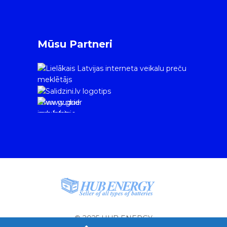
Mūsu Partneri
www.gudrie
m.lv/atrie-
krediti
© 2025 HUB ENERGY