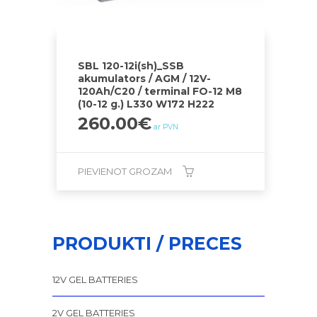
SBL 120-12i(sh)_SSB
akumulators / AGM / 12V-
120Ah/C20 / terminal FO-12 M8
(10-12 g.) L330 W172 H222
260.00
€
ar PVN
PIEVIENOT GROZAM
PRODUKTI / PRECES
12V GEL BATTERIES
2V GEL BATTERIES