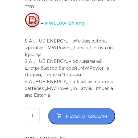
mm
–
MWL_80-12h ang
SIA ,,HUB ENERGY,, – oficiālais bateriju
izplatītājs ,,MWPower,, Latvijā, Lietuvā un
Igaunijā
SIA ,,HUB ENERGY,, – официальный
дистрибьютор батарей ,,MWPower,, в
Латвии, Литве и Эстонии
SIA ,,HUB ENERGY,, – official distributor of
batteries ,,MWPower,, in Latvia, Lithuania
and Estonia
PIEVIENOT GROZAM