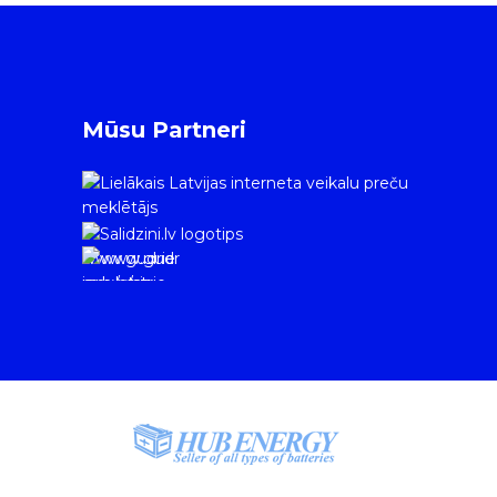
Mūsu Partneri
www.gudrie
m.lv/atrie-
krediti