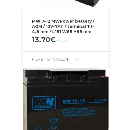
MW 7-12 MWPower battery /
AGM / 12V-7Ah / terminal T1-
4.8 mm / L151 W65 H95 mm
13.70
€
ar PVN
PIEVIENOT GROZAM