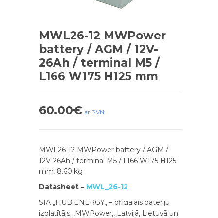
MWL26-12 MWPower
battery / AGM / 12V-
26Ah / terminal M5 /
L166 W175 H125 mm
60.00
€
ar PVN
MWL26-12 MWPower battery / AGM /
12V-26Ah / terminal M5 / L166 W175 H125
mm, 8.60 kg
Datasheet –
MWL_26-12
SIA ,,HUB ENERGY,, – oficiālais bateriju
izplatītājs ,,MWPower,, Latvijā, Lietuvā un