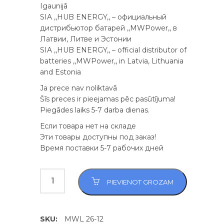
Igaunijā
SIA ,,HUB ENERGY,, – официальный
дистрибьютор батарей ,,MWPower,, в
Латвии, Литве и Эстонии
SIA ,,HUB ENERGY,, – official distributor of
batteries ,,MWPower,, in Latvia, Lithuania
and Estonia
Ja prece nav noliktavā
Šīs preces ir pieejamas pēc pasūtījuma!
Piegādes laiks 5-7 darba dienas.
Если товара нет на складе
Эти товары доступны под заказ!
Время поставки 5-7 рабочих дней
PIEVIENOT GROZAM
SKU:
MWL 26-12