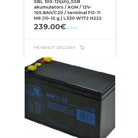
SBL 100-12i(sh)_SSB
akumulators / AGM / 12V-
105.8Ah/C20 / terminal FO-11
M6 (10-12 g.) L330 W172 H222
239.00
€
ar PVN
PIEVIENOT GROZAM