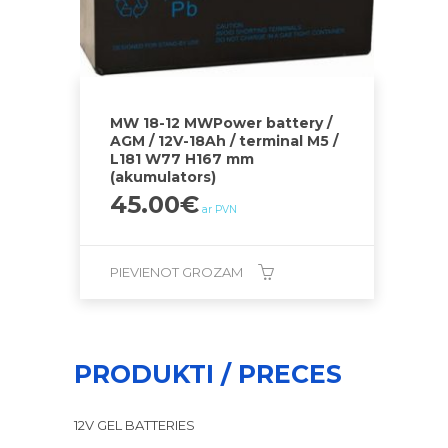
MW 18-12 MWPower battery /
AGM / 12V-18Ah / terminal M5 /
L181 W77 H167 mm
(akumulators)
45.00
€
ar PVN
PIEVIENOT GROZAM
PRODUKTI / PRECES
12V GEL BATTERIES