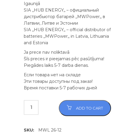
Igaunijā
SIA ,,HUB ENERGY,, – официальный
дистрибьютор батарей ,,MWPower,, в
Латвии, Литве и Эстонии
SIA ,,HUB ENERGY,, – official distributor of
batteries ,,MWPower,, in Latvia, Lithuania
and Estonia
Ja prece nav noliktavā
Šīs preces ir pieejamas pēc pasūtījuma!
Piegādes laiks 5-7 darba dienas.
Если товара нет на складе
Эти товары доступны под заказ!
Время поставки 5-7 рабочих дней
ADD TO CART
SKU:
MWL 26-12