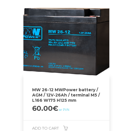
MW 26-12 MWPower battery /
AGM / 12V-26Ah / terminal M5 /
L166 W175 H125 mm
60.00
€
ar PVN
ADD TO CART