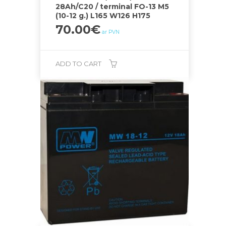
28Ah/C20 / terminal FO-13 M5
(10-12 g.) L165 W126 H175
70.00
€
ar PVN
ADD TO CART