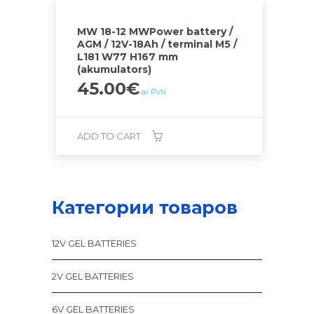
MW 18-12 MWPower battery /
AGM / 12V-18Ah / terminal M5 /
L181 W77 H167 mm
(akumulators)
45.00
€
ar PVN
ADD TO CART
Категории товаров
12V GEL BATTERIES
2V GEL BATTERIES
6V GEL BATTERIES