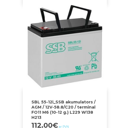
SBL 55-12i_SSB akumulators /
AGM / 12V-58.8/C20 / terminal
FO11 M6 (10-12 g.) L229 W138
H213
112.00
€
ar PVN