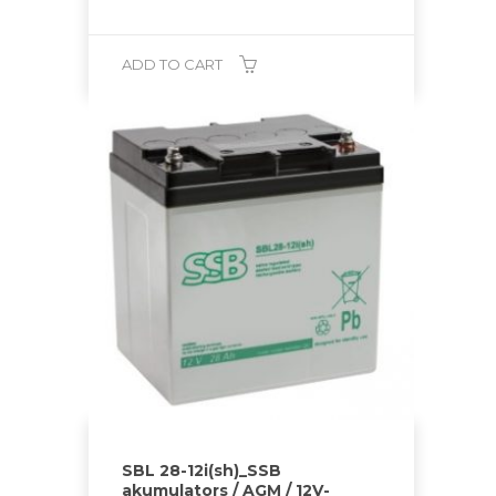
ADD TO CART
SBL 28-12i(sh)_SSB
akumulators / AGM / 12V-