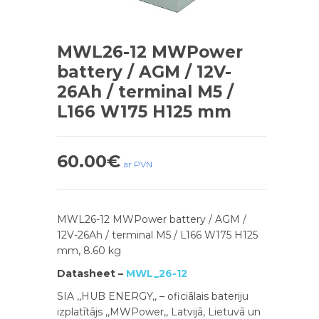
MWL26-12 MWPower
battery / AGM / 12V-
26Ah / terminal M5 /
L166 W175 H125 mm
60.00
€
ar PVN
MWL26-12 MWPower battery / AGM /
12V-26Ah / terminal M5 / L166 W175 H125
mm, 8.60 kg
Datasheet –
MWL_26-12
SIA ,,HUB ENERGY,, – oficiālais bateriju
izplatītājs ,,MWPower,, Latvijā, Lietuvā un