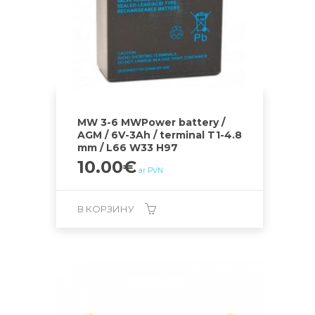
MW 3-6 MWPower battery /
AGM / 6V-3Ah / terminal T1-4.8
mm / L66 W33 H97
10.00
€
ar PVN
В КОРЗИНУ