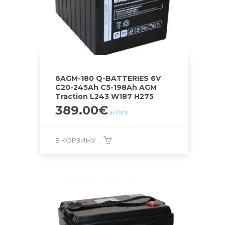
6AGM-180 Q-BATTERIES 6V
C20-245Ah C5-198Ah AGM
Traction L243 W187 H275
389.00
€
ar PVN
В КОРЗИНУ