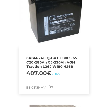
6AGM-240 Q-BATTERIES 6V
C20-286Ah C5-230Ah AGM
Traction L262 W180 H268
407.00
€
ar PVN
В КОРЗИНУ