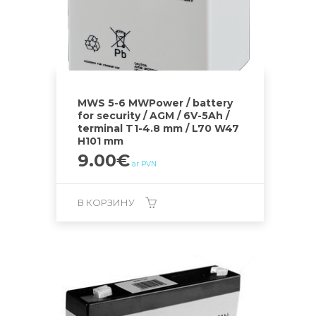
MWS 5-6 MWPower / battery
for security / AGM / 6V-5Ah /
terminal T1-4.8 mm / L70 W47
H101 mm
9.00
€
ar PVN
В КОРЗИНУ