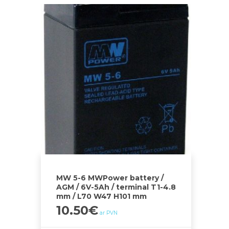
MW 5-6 MWPower battery /
AGM / 6V-5Ah / terminal T1-4.8
mm / L70 W47 H101 mm
10.50
€
ar PVN