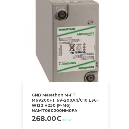
GNB Marathon M-FT
M6V200FT 6V-200Ah/C10 L361
W132 H250 (F-M6)
NAMT060200HM0FA
268.00
€
ar PVN