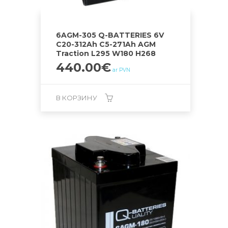
6AGM-305 Q-BATTERIES 6V
C20-312Ah C5-271Ah AGM
Traction L295 W180 H268
440.00
€
ar PVN
В КОРЗИНУ