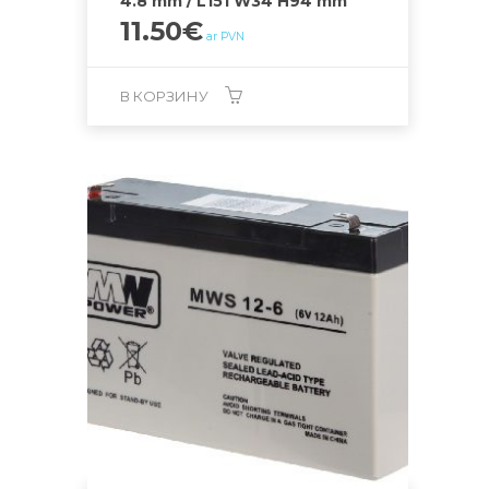
4.8 mm / L151 W34 H94 mm
11.50
€
ar PVN
В КОРЗИНУ