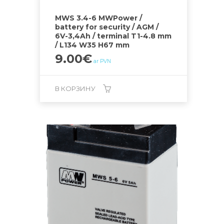
MWS 3.4-6 MWPower /
battery for security / AGM /
6V-3,4Ah / terminal T1-4.8 mm
/ L134 W35 H67 mm
9.00
€
ar PVN
В КОРЗИНУ