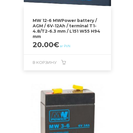
MW 12-6 MWPower battery /
AGM / 6V-12Ah / terminal T1-
4.8/T2-6.3 mm / L151 W55 H94
mm
20.00
€
ar PVN
В КОРЗИНУ