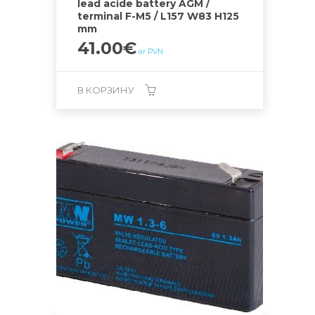
lead acide battery AGM /
terminal F-M5 / L157 W83 H125
mm
41.00
€
ar PVN
В КОРЗИНУ