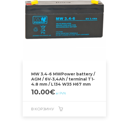
MW 3.4-6 MWPower battery /
AGM / 6V-3,4Ah / terminal T1-
4.8 mm / L134 W35 H67 mm
10.00
€
ar PVN
В КОРЗИНУ