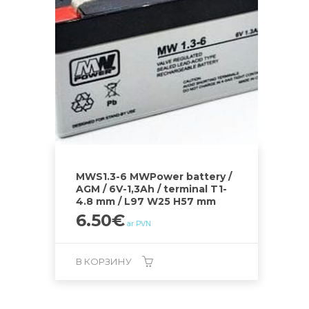
MWS1.3-6 MWPower battery /
AGM / 6V-1,3Ah / terminal T1-
4.8 mm / L97 W25 H57 mm
6.50
€
ar PVN
В КОРЗИНУ