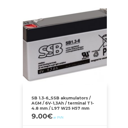
SB 1.3-6_SSB akumulators /
AGM / 6V-1,3Ah / terminal T1-
4.8 mm / L97 W25 H57 mm
9.00
€
ar PVN