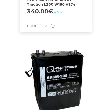
C20-210Ah C5-188Ah AGM
Traction L260 W180 H274
340.00
€
ar PVN
В КОРЗИНУ