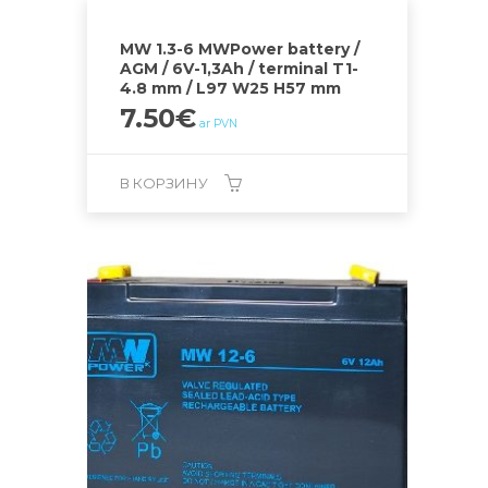
MW 1.3-6 MWPower battery /
AGM / 6V-1,3Ah / terminal T1-
4.8 mm / L97 W25 H57 mm
7.50
€
ar PVN
В КОРЗИНУ