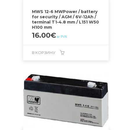
MWS 12-6 MWPower / battery
for security / AGM / 6V-12Ah /
terminal T1-4.8 mm / L151 W50
H100 mm
16.00
€
ar PVN
В КОРЗИНУ