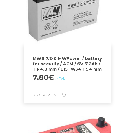
MWS 7.2-6 MWPower / battery
for security / AGM / 6V-7,2Ah /
T1-4.8 mm / L151 W34 H94 mm
7.80
€
ar PVN
В КОРЗИНУ