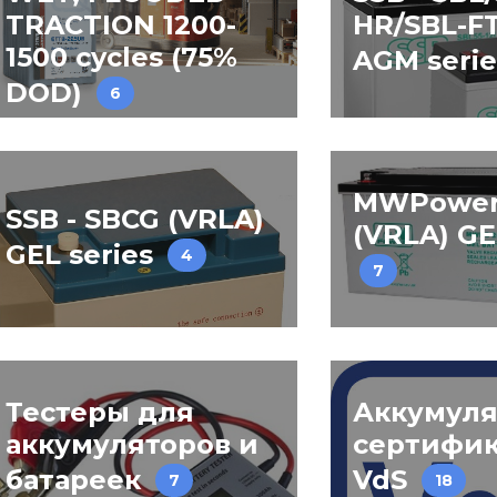
TRACTION 1200-
HR/SBL-FT
1500 cycles (75%
AGM seri
DOD)
6
MWPower
SSB - SBCG (VRLA)
(VRLA) GE
GEL series
4
7
Тестеры для
Аккумуля
аккумуляторов и
сертифи
батареек
VdS
7
18