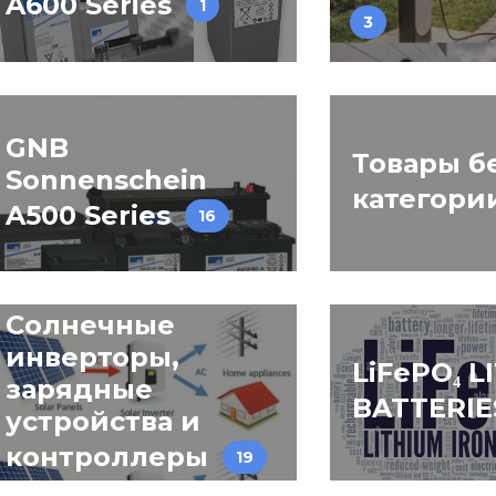
A600 Series
1
3
GNB
Товары б
Sonnenschein
категори
A500 Series
16
Солнечные
инверторы,
LiFePO₄ L
зарядные
BATTERI
устройства и
контроллеры
19