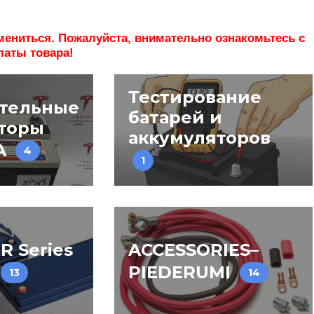
змениться. Пожалуйста, внимательно ознакомьтесь с
латы товара!
Тестирование
тельные
батарей и
торы
аккумуляторов
A
4
1
R Series
ACCESSORIES–
PIEDERUMI
13
14