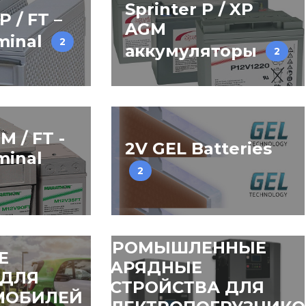
Sprinter P / XP
P / FT –
AGM
minal
2
аккумуляторы
2
M / FT -
2V GEL Batteries
minal
2
ПРОМЫШЛЕННЫЕ
Е
ЗАРЯДНЫЕ
 ДЛЯ
УСТРОЙСТВА ДЛЯ
МОБИЛЕЙ