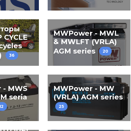
яторы
MWPower - MWL
 CYCLE
& MWLFT (VRLA)
cycles
AGM series
20
)
36
 - MWS
MWPower - MW
M seria
(VRLA) AGM series
12
25
ЛЯТОРЫ