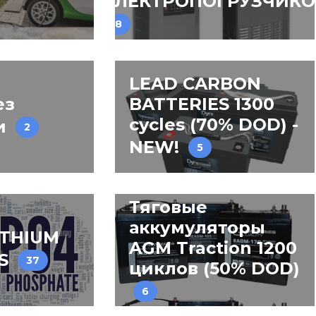
ЭЛЕКТРОПОГРУЗЧИКО
8
LEAD CARBON
ез
BATTERIES 1300
cycles (70% DOD) -
и
2
NEW!
5
Тяговые
аккумуляторы
ITHIUM
AGM Traction 1200
ES
37
циклов (50% DOD)
6