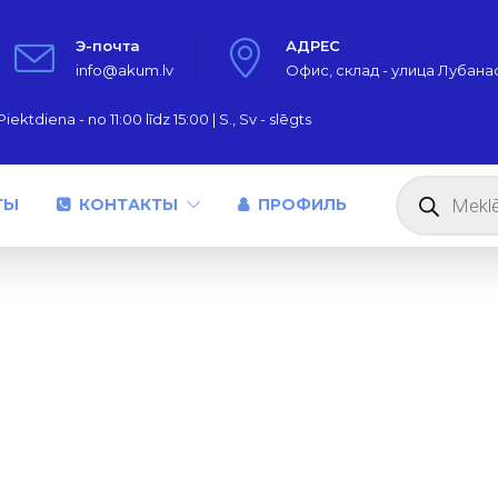
Э-почта
АДРЕС
info@akum.lv
Офис, склад - улица Лубанас,
iektdiena - no 11:00 līdz 15:00 | S., Sv - slēgts
Поиск
товаров
ТЫ
КОНТАКТЫ
ПРОФИЛЬ