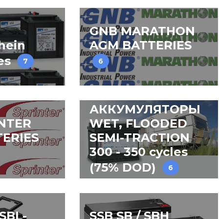
GNB MARATHON
hein
AGM BATTERIES
ies
7
6
АККУМУЛЯТОРЫ
NTER
WET, FLOODED
ERIES
SEMI-TRACTION
300 - 350 cycles
(75% DOD)
6
/SBL-
SSB SB / SBH