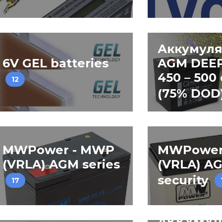
Аккумул
6V GEL batteries
AGM DEEP
450 – 500 
12
(75% DOD
MWPower - MWP
MWPower
(VRLA) AGM series
(VRLA) AG
security
17
АККУМУ