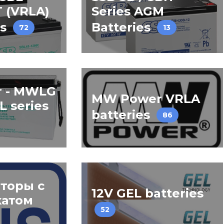
 (VRLA)
Series AGM
es
Batteries
72
13
 - MWLG
MW Power VRLA
L series
batteries
86
торы с
12V GEL batteries
катом
52