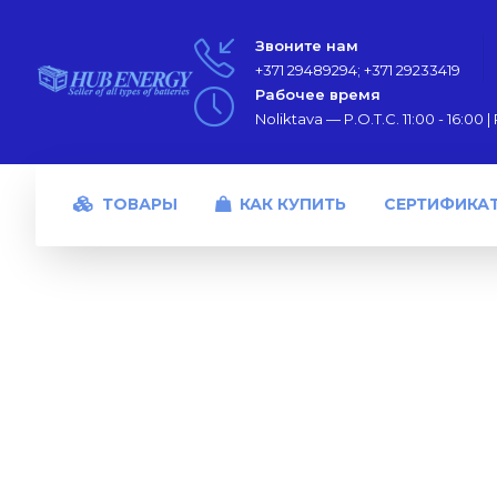
Звоните нам
+371 29489294; +371 29233419
Рабочее время
Noliktava — P.O.T.C. 11:00 - 16:00 | P
ТОВАРЫ
КАК КУПИТЬ
СЕРТИФИКА