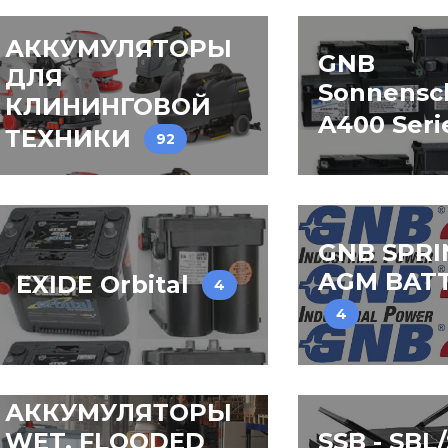
АККУМУЛЯТОРЫ
GNB
ДЛЯ
Sonnensc
КЛИНИНГОВОЙ
A400 Ser
ТЕХНИКИ
92
GNB SPRI
AGM BATT
EXIDE Orbital
4
4
АККУМУЛЯТОРЫ
WET, FLOODED
SSB - SBL