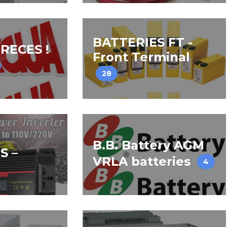
BATTERIES FT -
RECES !
Front Terminal
28
B.B. Battery AGM
S –
VRLA batteries
4