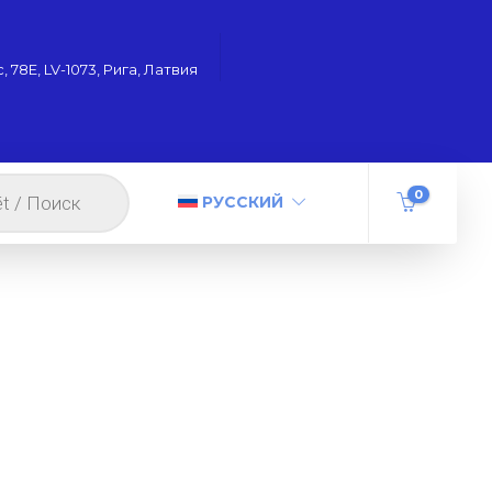
 78Е, LV-1073, Рига, Латвия
0
РУССКИЙ