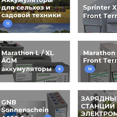
для сельхоз и
Sprinter X
садовой техники
Front Ter
11
Marathon L / XL
Marathon 
AGM
Front Ter
аккумуляторы
6
10
ЗАРЯДНЫ
GNB
СТАНЦИИ
Sonnenschein
ЭЛЕКТРО