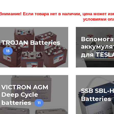
Внимание! Если товара нет в наличии, цена может и
условиями оп
Вспомога
TROJAN Batteries
аккумуля
15
для TESL
VICTRON AGM
SSB SBL-H
Deep Cycle
Batteries
batteries
11