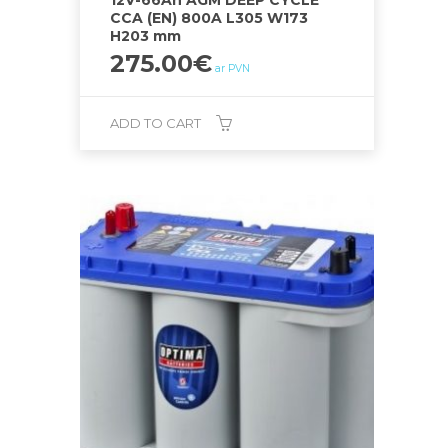
12V-66Ah AGM DEEP CYCLE
CCA (EN) 800A L305 W173
H203 mm
275.00
€
ar PVN
ADD TO CART