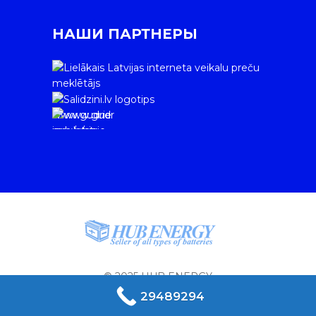
НАШИ ПАРТНЕРЫ
www.gudrie
m.lv/atrie-
krediti
© 2025 HUB ENERGY
29489294