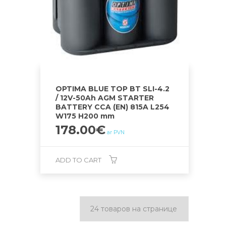
OPTIMA BLUE TOP BT SLI-4.2
/ 12V-50Ah AGM STARTER
BATTERY CCA (EN) 815A L254
W175 H200 mm
178.00
€
ar PVN
ADD TO CART