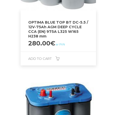
OPTIMA BLUE TOP BT DC-5.5 /
12V-75Ah AGM DEEP CYCLE
CCA (EN) 975A L325 W165
H238 mm
280.00
€
ar PVN
ADD TO CART