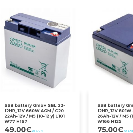
SSB battery GmbH SBL 22-
SSB battery Gm
12HR_12V 660W AGM / C20-
12HR_12V 801W 
22Ah-12V / M5 (10-12 y) L181
26Ah-12V / M5 (1
W77 H167
W166 H125
49.00
€
75.00
€
ar PVN
ar PV