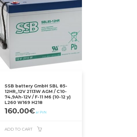
SSB battery GmbH SBL 85-
12HR_12V 2113W AGM / C10-
74,9Ah-12V / F-11 M6 (10-12 y)
L260 W169 H218
160.00
€
ar PVN
ADD TO CART