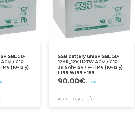
bH SBL 50-
SSB battery GmbH SBL 50-
 AGM / C10-
12HR_12V 1127W AGM / C10-
1 M6 (10-12 y)
39,9Ah-12V / F-11 M6 (10-12 y)
9
L198 W166 H169
90.00
€
VN
ar PVN
ADD TO CART