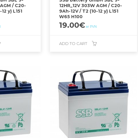
bH SBL 9-
SSB battery GmbH SBL 9-
AGM / C20-
12HR_12V 303W AGM / C20-
-12 y) L151
9Ah-12V / T2 (10-12 y) L151
W65 H100
19.00
€
N
ar PVN
ADD TO CART