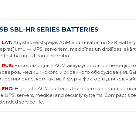
SB SBL-HR SERIES BATTERIES
LAT:
Augstas veiktspējas AGM akumulatori no SSB Battery G
ieprasījumu — UPS, serveriem, medicīnas un drošības iekārt
retestība un uzticama darbība.
RUS:
Высокомощные AGM аккумуляторы от немецкого 
ерверов, медицинского и охранного оборудования. Вы
опротивление, компактный форм-фактор и длительный 
ENG:
High-rate AGM batteries from German manufacturer
ike UPS, servers, medical and security systems. Compact size,
tended service life.