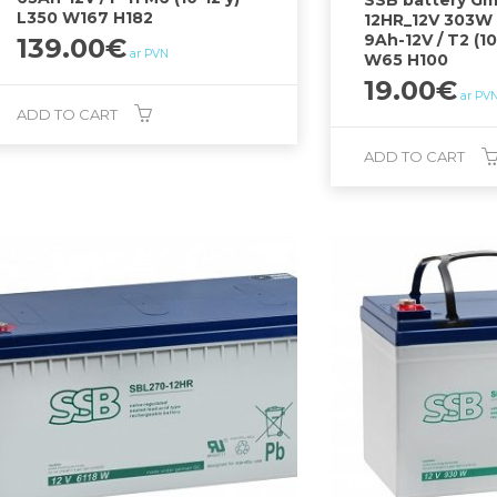
SSB battery Gm
L350 W167 H182
12HR_12V 303W 
9Ah-12V / T2 (10
139.00
€
ar PVN
W65 H100
19.00
€
ar PV
ADD TO CART
ADD TO CART