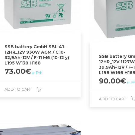
SSB battery GmbH SBL 41-
12HR_12V 930W AGM / C10-
SSB battery Gm
32,9Ah-12V / F-11 M6 (10-12 y)
12HR_12V 1127W
L195 W130 H168
39,9Ah-12V / F-1
73.00
€
L198 W166 H16
ar PVN
90.00
€
ar P
ADD TO CART
ADD TO CART