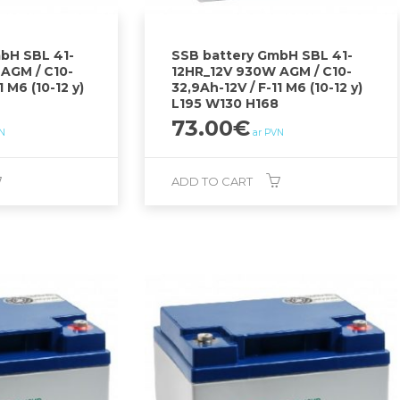
bH SBL 41-
SSB battery GmbH SBL 41-
AGM / C10-
12HR_12V 930W AGM / C10-
1 M6 (10-12 y)
32,9Ah-12V / F-11 M6 (10-12 y)
L195 W130 H168
73.00
€
N
ar PVN
ADD TO CART