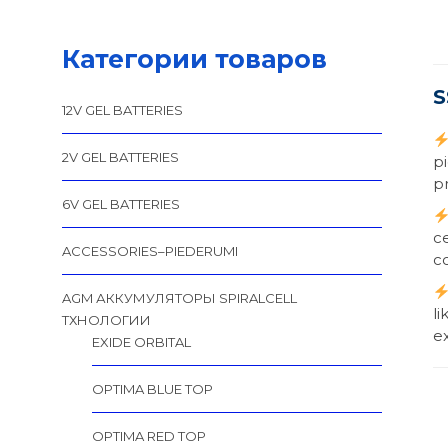
Категории товаров
S
12V GEL BATTERIES
2V GEL BATTERIES
p
p
6V GEL BATTERIES
с
ACCESSORIES–PIEDERUMI
с
AGM АККУМУЛЯТОРЫ SPIRALCELL
l
TХНОЛОГИИ
ex
EXIDE ORBITAL
OPTIMA BLUE TOP
OPTIMA RED TOP