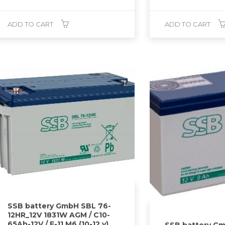
ADD TO CART
ADD TO CART
SSB battery GmbH SBL 76-
12HR_12V 1831W AGM / C10-
65Ah-12V / F-11 M6 (10-12 y)