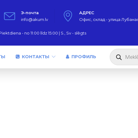
Э-почта
АДРЕС
info@akum.lv
Офис, склад - улица Лубанас,
iektdiena - no 11:00 līdz 15:00 | S., Sv - slēgts
Поиск
товаров
ТЫ
КОНТАКТЫ
ПРОФИЛЬ