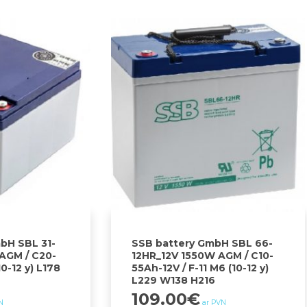
bH SBL 31-
SSB battery GmbH SBL 66-
AGM / C20-
12HR_12V 1550W AGM / C10-
0-12 y) L178
55Ah-12V / F-11 M6 (10-12 y)
L229 W138 H216
109.00
€
N
ar PVN