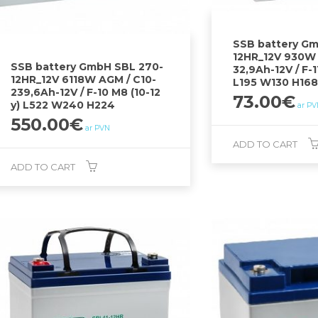
SSB battery Gm
12HR_12V 930W 
SSB battery GmbH SBL 270-
32,9Ah-12V / F-1
12HR_12V 6118W AGM / C10-
L195 W130 H168
239,6Ah-12V / F-10 M8 (10-12
73.00
€
y) L522 W240 H224
ar PV
550.00
€
ar PVN
ADD TO CART
ADD TO CART