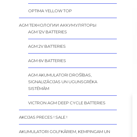
OPTIMA YELLOW TOP
AGM ТЕХНОЛОГИИ АККУМУЛЯТОРЫ
AGM 12V BATTERIES
AGM 2V BATTERIES
AGM 6V BATTERIES
AGM AKUMULATORI DROŠĪBAS,
SIGNALIZĀCIJAS UN UGUNSGRĒKA
SISTĒMĀM
VICTRON AGM DEEP CYCLE BATTERIES
AKCIJAS PRECES ! SALE !
AKUMULATORI GOLFKĀRIEM, KEMPINGAM UN