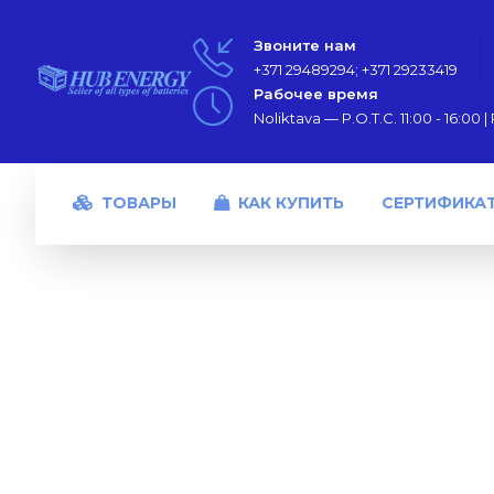
Звоните нам
+371 29489294; +371 29233419
Рабочее время
Noliktava — P.O.T.C. 11:00 - 16:00 | P
ТОВАРЫ
КАК КУПИТЬ
СЕРТИФИКА