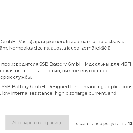
mbH (Vācija), īpaši piemēroti sistēmām ar lielu strāvas
ām. Kompakts dizains, augsta jauda, zemā iekšējā
производителя SSB Battery GmbH. Идеальны для ИБП,
сокая плотность энергии, низкое внутреннее
срок службы.
 SSB Battery GmbH. Designed for demanding applications
 low internal resistance, high discharge current, and
Показаны все результаты
13