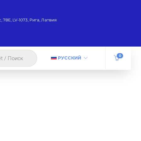
 78Е, LV-1073, Рига, Латвия
0
РУССКИЙ