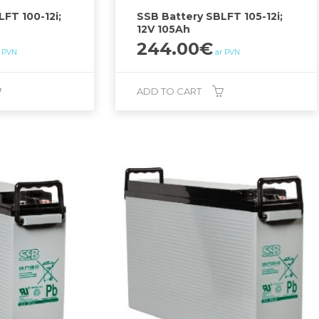
FT 100-12i;
SSB Battery SBLFT 105-12i;
12V 105Ah
244.00
€
r PVN
ar PVN
ADD TO CART