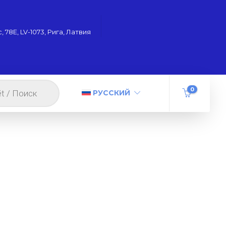
 78Е, LV-1073, Рига, Латвия
0
РУССКИЙ