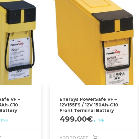
afe VF –
EnerSys PowerSafe VF –
25Ah-C10
12V155FS / 12V 150Ah-C10
Battery
Front Terminal Battery
499.00
€
r PVN
ar PVN
ADD TO CART