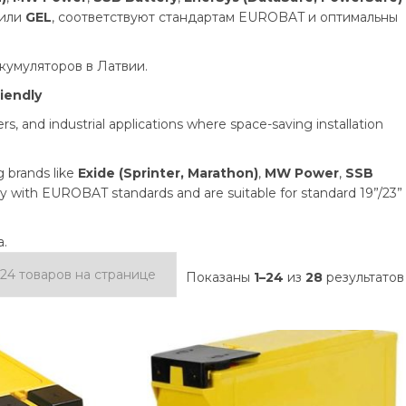
или
GEL
, соответствуют стандартам EUROBAT и оптимальны
умуляторов в Латвии.
riendly
s, and industrial applications where space-saving installation
 brands like
Exide (Sprinter, Marathon)
,
MW Power
,
SSB
ly with EUROBAT standards and are suitable for standard 19”/23”
a.
Показаны
1–24
из
28
результатов