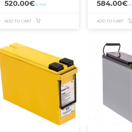
520.00
€
584.00
€
ar PVN
ar
ADD TO CART
ADD TO CART