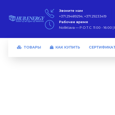
Звоните нам
+371 29489294; +371 29233419
Рабочее время
Noliktava — P.O.T.C. 11:00 - 16:00 | P
ТОВАРЫ
КАК КУПИТЬ
СЕРТИФИКА