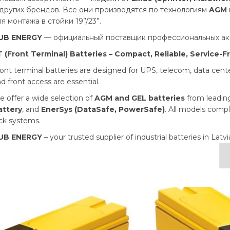
 других брендов. Все они производятся по технологиям
AGM
я монтажа в стойки 19”/23”.
UB ENERGY
— официальный поставщик профессиональных акк
T (Front Terminal) Batteries – Compact, Reliable, Service-F
ont terminal batteries are designed for UPS, telecom, data center
d front access are essential.
 offer a wide selection of
AGM and GEL batteries
from leading
attery
, and
EnerSys (DataSafe, PowerSafe)
. All models comp
ck systems.
UB ENERGY
– your trusted supplier of industrial batteries in Latvi