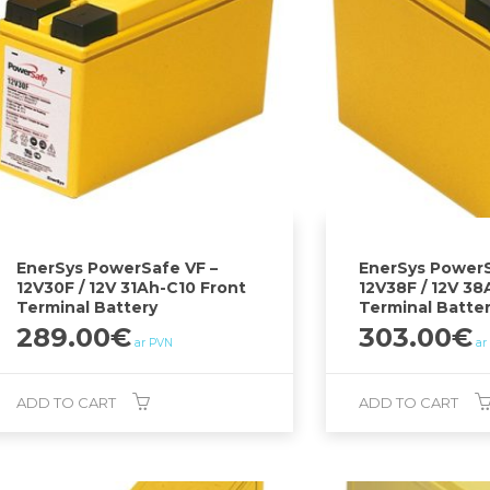
EnerSys PowerSafe VF –
EnerSys PowerS
12V30F / 12V 31Ah-C10 Front
12V38F / 12V 38
Terminal Battery
Terminal Batte
289.00
€
303.00
€
ar PVN
ar
ADD TO CART
ADD TO CART