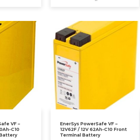
afe VF –
EnerSys PowerSafe VF –
90Ah-C10
12V62F / 12V 62Ah-C10 Front
Battery
Terminal Battery