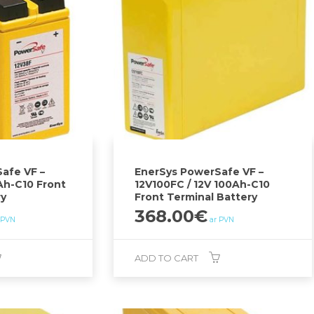
afe VF –
EnerSys PowerSafe VF –
Ah-C10 Front
12V100FC / 12V 100Ah-C10
ry
Front Terminal Battery
368.00
€
 PVN
ar PVN
ADD TO CART