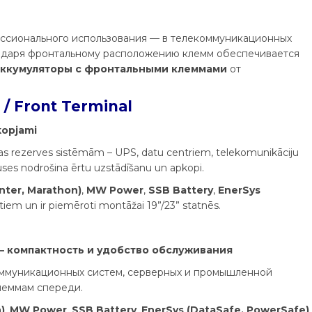
ссионального использования — в телекоммуникационных
годаря фронтальному расположению клемм обеспечивается
аккумуляторы с фронтальными клеммами
от
 Front Terminal
 kopjami
ijas rezerves sistēmām – UPS, datu centriem, telekomunikāciju
špuses nodrošina ērtu uzstādīšanu un apkopi.
inter, Marathon)
,
MW Power
,
SSB Battery
,
EnerSys
tiem un ir piemēroti montāžai 19”/23” statnēs.
 — компактность и удобство обслуживания
екоммуникационных систем, серверных и промышленной
клеммам спереди.
)
,
MW Power
,
SSB Battery
,
EnerSys (DataSafe, PowerSafe)