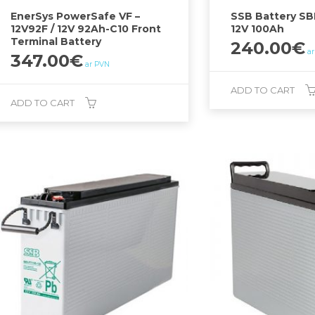
EnerSys PowerSafe VF –
SSB Battery SBL
12V92F / 12V 92Ah-C10 Front
12V 100Ah
Terminal Battery
240.00
€
a
347.00
€
ar PVN
ADD TO CART
ADD TO CART