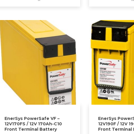
EnerSys PowerSafe VF –
EnerSys PowerS
12V170FS / 12V 170Ah-C10
12V190F / 12V 1
Front Terminal Battery
Front Terminal 