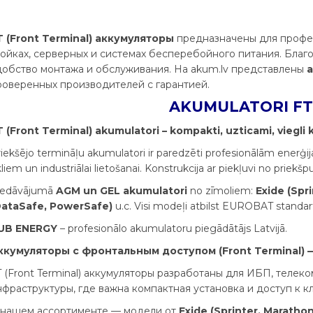
T (Front Terminal) аккумуляторы
предназначены для профе
тойках, серверных и системах бесперебойного питания. Бла
добство монтажа и обслуживания. На akum.lv представлены
роверенных производителей с гарантией.
AKUMULATORI FT /
T (Front Terminal) akumulatori – kompakti, uzticami, viegli
iekšējo termināļu akumulatori ir paredzēti profesionālām enerģ
kliem un industriālai lietošanai. Konstrukcija ar piekļuvi no priek
iedāvājumā
AGM un GEL akumulatori
no zīmoliem:
Exide (Spr
DataSafe, PowerSafe)
u.c. Visi modeļi atbilst EUROBAT standar
UB ENERGY
– profesionālo akumulatoru piegādātājs Latvijā.
ккумуляторы с фронтальным доступом (Front Terminal)
T (Front Terminal) аккумуляторы разработаны для ИБП, тел
нфраструктуры, где важна компактная установка и доступ к 
 нашем ассортименте — модели от
Exide (Sprinter, Marathon