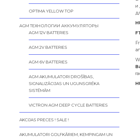
и
OPTIMA YELLOW TOP
дл
H
AGM ТЕХНОЛОГИИ АККУМУЛЯТОРЫ
AGM 12V BATTERIES
F
Fr
AGM 2V BATTERIES
an
We
AGM 6V BATTERIES
B
ra
AGM AKUMULATORI DROŠĪBAS,
H
SIGNALIZĀCIJAS UN UGUNSGRĒKA
SISTĒMĀM
VICTRON AGM DEEP CYCLE BATTERIES
AKCIJAS PRECES ! SALE !
AKUMULATORI GOLFKĀRIEM, KEMPINGAM UN