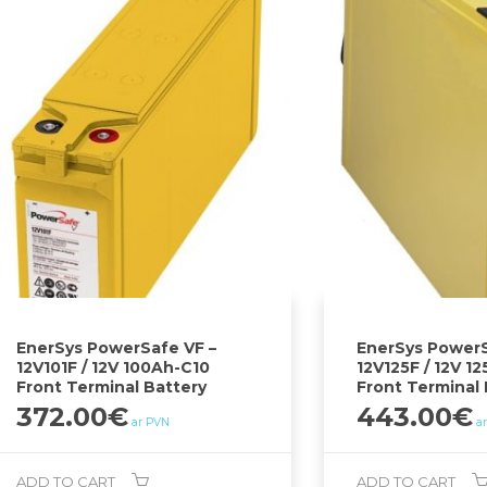
EnerSys PowerSafe VF –
EnerSys PowerS
12V101F / 12V 100Ah-C10
12V125F / 12V 1
Front Terminal Battery
Front Terminal 
372.00
€
443.00
€
ar PVN
a
ADD TO CART
ADD TO CART