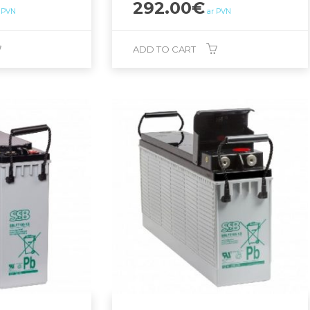
292.00
€
 PVN
ar PVN
ADD TO CART