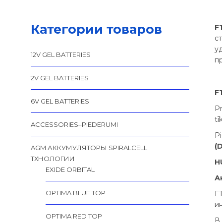
Категории товаров
F
с
у
12V GEL BATTERIES
п
2V GEL BATTERIES
F
6V GEL BATTERIES
Pr
tī
ACCESSORIES–PIEDERUMI
P
(
AGM АККУМУЛЯТОРЫ SPIRALCELL
TХНОЛОГИИ
H
EXIDE ORBITAL
А
OPTIMA BLUE TOP
F
и
OPTIMA RED TOP
В