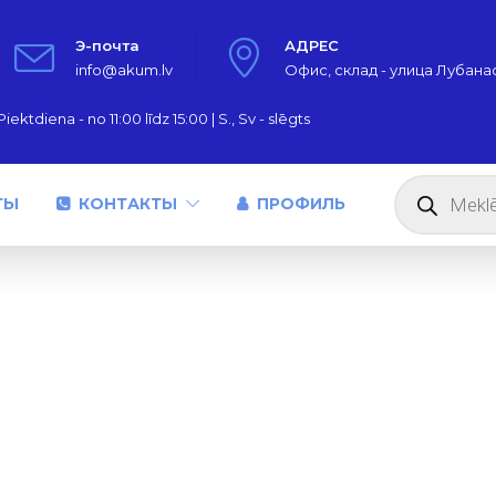
Э-почта
АДРЕС
info@akum.lv
Офис, склад - улица Лубанас,
iektdiena - no 11:00 līdz 15:00 | S., Sv - slēgts
Поиск
товаров
ТЫ
КОНТАКТЫ
ПРОФИЛЬ