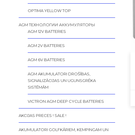
OPTIMA YELLOW TOP
AGM ТЕХНОЛОГИИ АККУМУЛЯТОРЫ
AGM 12V BATTERIES
AGM 2V BATTERIES
AGM 6V BATTERIES
AGM AKUMULATORI DROŠĪBAS,
SIGNALIZĀCIJAS UN UGUNSGRĒKA
SISTĒMĀM
VICTRON AGM DEEP CYCLE BATTERIES
AKCIJAS PRECES ! SALE !
AKUMULATORI GOLFKĀRIEM, KEMPINGAM UN