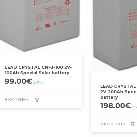
LEAD CRYSTAL CNFJ-100 2V-
100Ah Special Solar battery
99.00
€
ar PVN
LEAD CRYSTAL 
2V-200Ah Speci
battery
В КОРЗИНУ
198.00
€
ar
В КОРЗИНУ