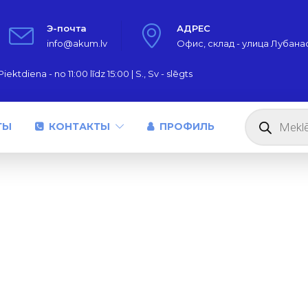
Э-почта
АДРЕС
info@akum.lv
Офис, склад - улица Лубанас,
iektdiena - no 11:00 līdz 15:00 | S., Sv - slēgts
Поиск
товаров
ТЫ
КОНТАКТЫ
ПРОФИЛЬ