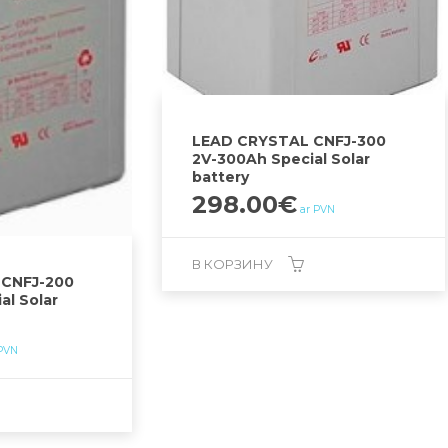
LEAD CRYSTAL CNFJ-300
2V-300Ah Special Solar
battery
298.00
€
ar PVN
В КОРЗИНУ
CNFJ-200
al Solar
 PVN