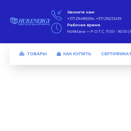
Звоните нам
+371 29489294; +371 29233419
Рабочее время
Noliktava — P.O.T.C. 11:00 - 16:00 | P
ТОВАРЫ
КАК КУПИТЬ
СЕРТИФИКА