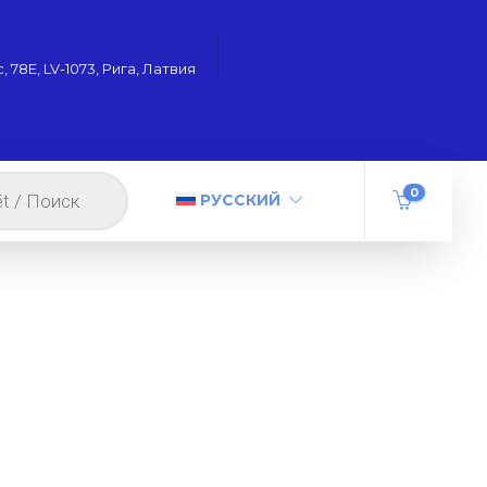
 78Е, LV-1073, Рига, Латвия
0
РУССКИЙ