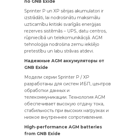
no GNB Exide
Sprinter P un XP sērijas akumulatori ir
izstrādāti, lai nodrošinātu maksimālu
uzticamību kritiski svarīgās enerģijas
rezerves sistēmās – UPS, datu centros,
rūpniecībā un telekomunikācijā. AGM
tehnoloģija nodrošina zemu iekšējo
pretestību un labu strāvas atdevi.
Надежные AGM аккумуляторы от
GNB Exide
Модели серии Sprinter P / XP
разработаны для систем ИБП, центров
обработки данных и
телекоммуникации. Технология AGM
обеспечивает высокую отдачу тока,
стабильность при высоких нагрузках и
низкое внутреннее сопротивление.
High-performance AGM batteries
from GNB Exide