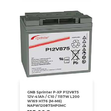
GNB Sprinter P-XP P12V875
12V-41Ah / C10 / 1157W L200
W169 H176 (M-M6)
NAPW120875HP0MC