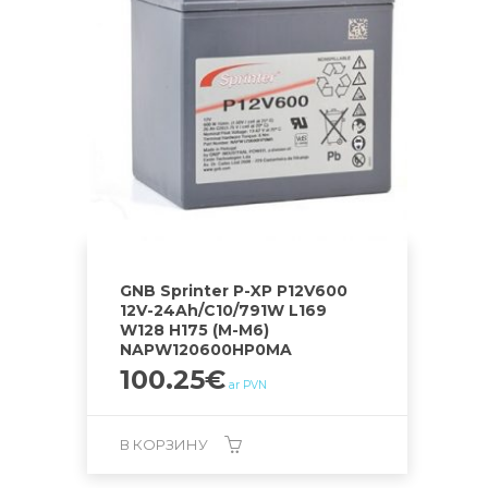
GNB Sprinter P-XP P12V600
12V-24Ah/C10/791W L169
W128 H175 (M-M6)
NAPW120600HP0MA
100.25
€
ar PVN
В КОРЗИНУ