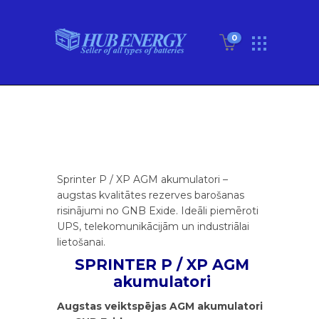
0
Sprinter P / XP AGM akumulatori –
augstas kvalitātes rezerves barošanas
risinājumi no GNB Exide. Ideāli piemēroti
UPS, telekomunikācijām un industriālai
lietošanai.
SPRINTER P / XP AGM
akumulatori
Augstas veiktspējas AGM akumulatori