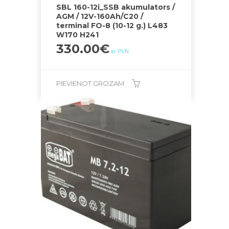
SBL 160-12i_SSB akumulators /
AGM / 12V-160Ah/C20 /
terminal FO-8 (10-12 g.) L483
W170 H241
330.00
€
ar PVN
PIEVIENOT GROZAM