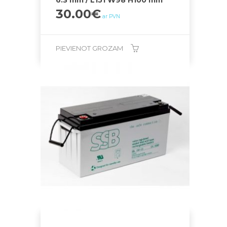
6.3 mm / L151 W98 H100 mm
30.00
€
ar PVN
PIEVIENOT GROZAM