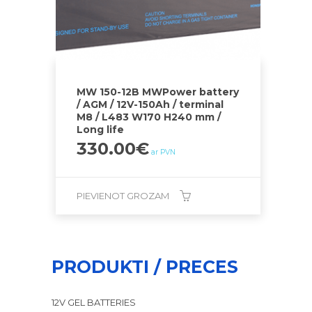
MW 150-12B MWPower battery
/ AGM / 12V-150Ah / terminal
M8 / L483 W170 H240 mm /
Long life
330.00
€
ar PVN
PIEVIENOT GROZAM
PRODUKTI / PRECES
12V GEL BATTERIES