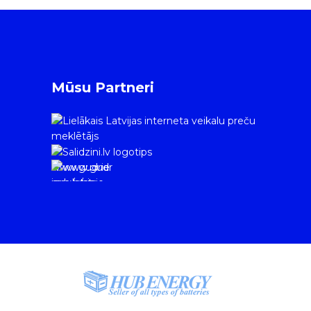
Mūsu Partneri
www.gudrie
m.lv/atrie-
krediti