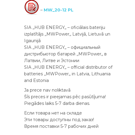
–
MW_20-12 PL
SIA ,,HUB ENERGY,, – oficiālais bateriju
izplatītājs ,,MWPower,, Latvijā, Lietuvā un
Igaunijā
SIA ,,HUB ENERGY,, – официальный
дистрибьютор батарей ,,MWPower,, в
Латвии, Литве и Эстонии
SIA ,,HUB ENERGY,, – official distributor of
batteries ,,MWPower,, in Latvia, Lithuania
and Estonia
Ja prece nav noliktavā
Šīs preces ir pieejamas pēc pasūtījuma!
Piegādes laiks 5-7 darba dienas.
Если товара нет на складе
Эти товары доступны под заказ!
Время поставки 5-7 рабочих дней