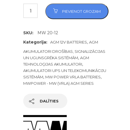
PIEVIENOT GROZAM
SKU:
MW 20-12
Kategorija:
,
AGM 12V BATTERIES
AGM
AKUMULATORI DROŠĪBAS, SIGNALIZĀCIJAS
,
UN UGUNSGRĒKA SISTĒMĀM
AGM
,
TEHNOLOĢIJAS AKUMULATORI
AKUMULATORI UPS UN TELEKOMUNIKĀCIJU
,
,
SISTĒMĀM
MW POWER VRLA BATTERIES
MWPOWER - MW (VRLA) AGM SERIES
DALĪTIES