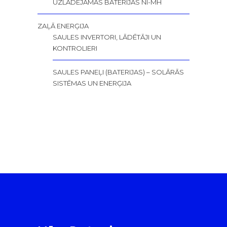
UZLĀDĒJAMĀS BATERIJAS NI-MH
ZAĻĀ ENERĢIJA
SAULES INVERTORI, LĀDĒTĀJI UN
KONTROLIERI
SAULES PANEĻI (BATERIJAS) – SOLĀRĀS
SISTĒMAS UN ENERĢIJA