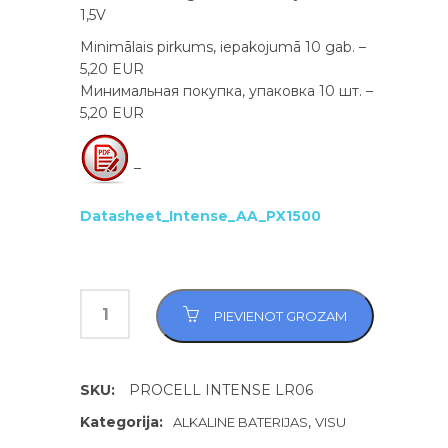
1,5V
Minimālais pirkums, iepakojumā 10 gab. –
5,20 EUR
Минимальная покупка, упаковка 10 шт. –
5,20 EUR
–
Datasheet_Intense_AA_PX1500
PIEVIENOT GROZAM
SKU:
PROCELL INTENSE LR06
Kategorija:
,
ALKALINE BATERIJAS
VISU