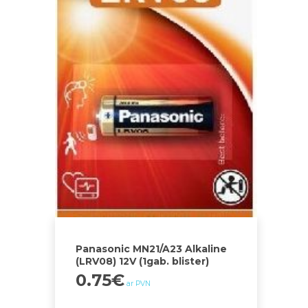
Panasonic MN21/A23 Alkaline
(LRV08) 12V (1gab. blister)
0.75
€
ar PVN