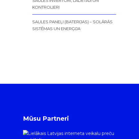
SAULES INVERTORI, LĀDĒTĀJI UN
KONTROLIERI
SAULES PANEĻI (BATERIJAS) – SOLĀRĀS
SISTĒMAS UN ENERĢIJA
Mūsu Partneri