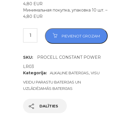
4,80 EUR
Минимальная покупка, упаковка 10 шт. –
4,80 EUR
PIEVIENOT GROZAM
SKU:
PROCELL CONSTANT POWER
LR03
Kategorija:
,
ALKALINE BATERIJAS
VISU
VEIDU PARASTU BATERIJAS UN
UZLĀDĒJAMĀS BATERIJAS
DALĪTIES