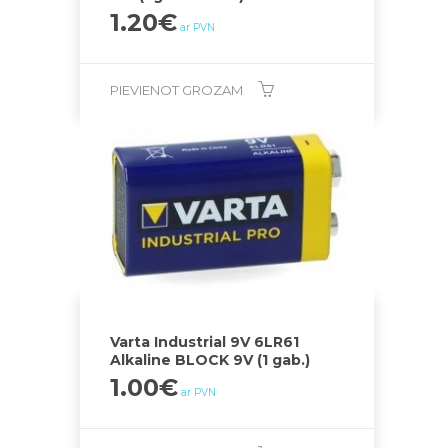
1.20
€
ar PVN
PIEVIENOT GROZAM
Varta Industrial 9V 6LR61
Alkaline BLOCK 9V (1 gab.)
1.00
€
ar PVN