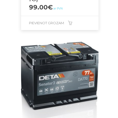
1 +/-)
99.00
€
ar PVN
PIEVIENOT GROZAM