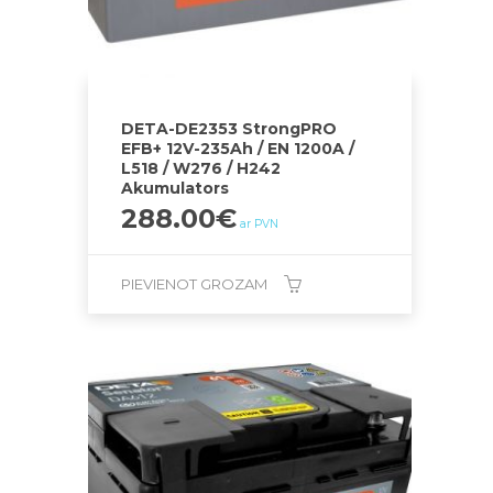
DETA-DE2353 StrongPRO
EFB+ 12V-235Ah / EN 1200A /
L518 / W276 / H242
Akumulators
288.00
€
ar PVN
PIEVIENOT GROZAM