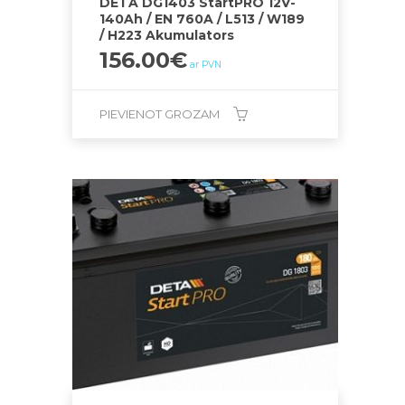
DETA DG1403 StartPRO 12V-
140Ah / EN 760A / L513 / W189
/ H223 Akumulators
156.00
€
ar PVN
PIEVIENOT GROZAM