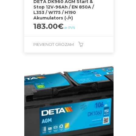
DETA DK960 AGM Start &
Stop 12V-96Ah / EN 850A /
L353 / W175 / H190
Akumulators (-/+)
183.00
€
ar PVN
PIEVIENOT GROZAM