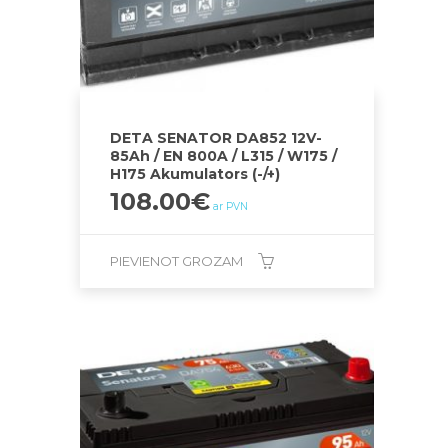
DETA SENATOR DA852 12V-
85Ah / EN 800A / L315 / W175 /
H175 Akumulators (-/+)
108.00
€
ar PVN
PIEVIENOT GROZAM