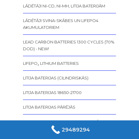
LĀDĒTĀJI NI-CD, NI-MH, LITIJA BATERIJĀM
LĀDĒTĀJI SVINA-SKĀBES UN LIFEPO4
AKUMULATORIEM
LEAD CARBON BATTERIES 1300 CYCLES (70%
DOD) - NEW!
LIFEPO₄ LITHIUM BATTERIES
LITIJA BATERIJAS (CILINDRISKĀS)
LITIJA BATERIJAS 18650-21700
LITIJA BATERIJAS PĀRĒJĀS
LOW VOLTAGE BATTERY FOR TESLA / TESLA
AKUMULATORI
29489294