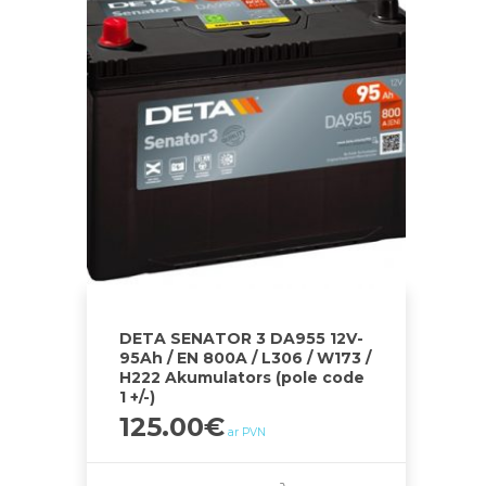
DETA SENATOR 3 DA955 12V-
95Ah / EN 800A / L306 / W173 /
H222 Akumulators (pole code
1 +/-)
125.00
€
ar PVN