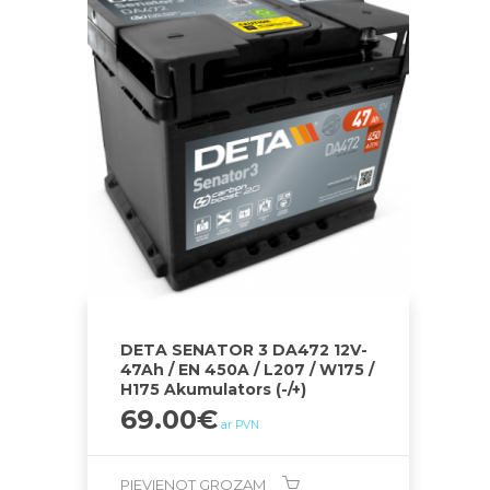
DETA SENATOR 3 DA472 12V-
47Ah / EN 450A / L207 / W175 /
H175 Akumulators (-/+)
69.00
€
ar PVN
PIEVIENOT GROZAM