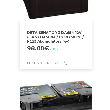
DETA SENATOR 3 DA654 12V-
65Ah / EN 580A / L230 / W170 /
H225 Akumulators (-/+)
98.00
€
ar PVN
PIEVIENOT GROZAM