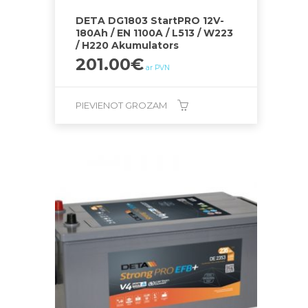
DETA DG1803 StartPRO 12V-
180Ah / EN 1100A / L513 / W223
/ H220 Akumulators
201.00
€
ar PVN
PIEVIENOT GROZAM