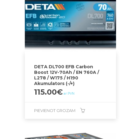
DETA DL700 EFB Carbon
Boost 12V-70Ah / EN 760A /
L278 / W175 / H190
Akumulators (-/+)
115.00
€
ar PVN
PIEVIENOT GROZAM