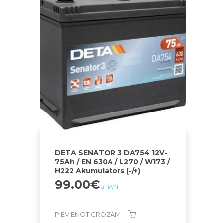
DETA SENATOR 3 DA754 12V-
75Ah / EN 630A / L270 / W173 /
H222 Akumulators (-/+)
99.00
€
ar PVN
PIEVIENOT GROZAM