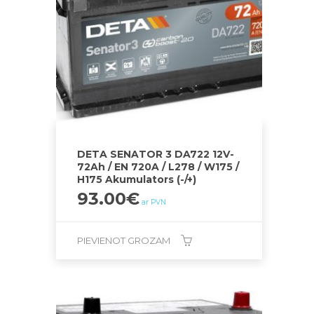
DETA SENATOR 3 DA722 12V-
72Ah / EN 720A / L278 / W175 /
H175 Akumulators (-/+)
93.00
€
ar PVN
PIEVIENOT GROZAM