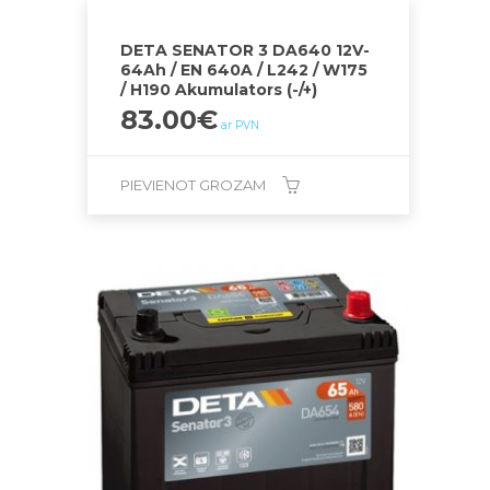
DETA SENATOR 3 DA640 12V-
64Ah / EN 640A / L242 / W175
/ H190 Akumulators (-/+)
83.00
€
ar PVN
PIEVIENOT GROZAM