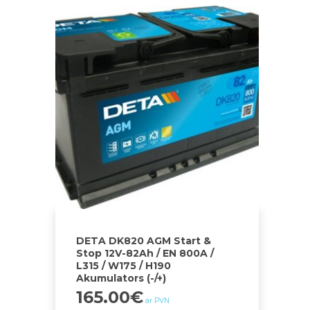
DETA DK820 AGM Start &
Stop 12V-82Ah / EN 800A /
L315 / W175 / H190
Akumulators (-/+)
165.00
€
ar PVN