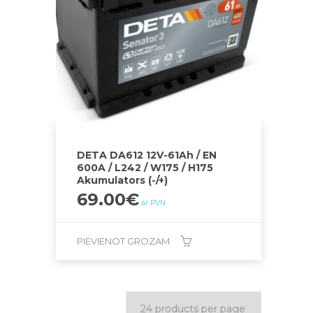
DETA DA612 12V-61Ah / EN
600A / L242 / W175 / H175
Akumulators (-/+)
69.00
€
ar PVN
PIEVIENOT GROZAM