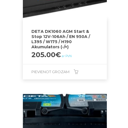
DETA DK1060 AGM Start &
Stop 12V-106Ah / EN 950A /
L395 / W175 / H190
Akumulators (-/+)
205.00
€
ar PVN
PIEVIENOT GROZAM