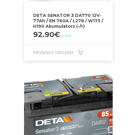
DETA SENATOR 3 DA770 12V-
77Ah / EN 760A / L278 / W175 /
H190 Akumulators (-/+)
92.90
€
ar PVN
PIEVIENOT GROZAM