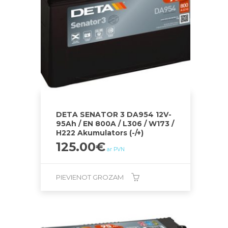
DETA SENATOR 3 DA954 12V-
95Ah / EN 800A / L306 / W173 /
H222 Akumulators (-/+)
125.00
€
ar PVN
PIEVIENOT GROZAM