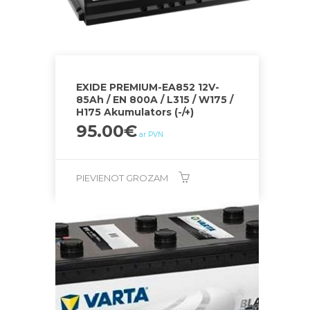
EXIDE PREMIUM-EA852 12V-
85Ah / EN 800A / L315 / W175 /
H175 Akumulators (-/+)
95.00
€
ar PVN
PIEVIENOT GROZAM