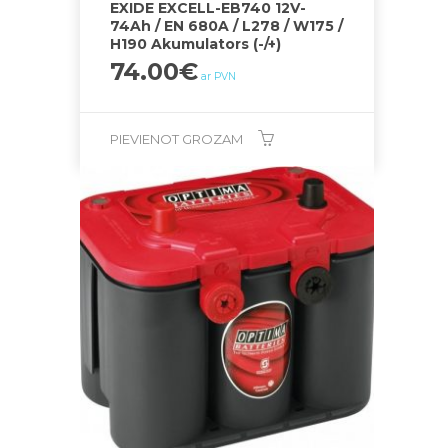
EXIDE EXCELL-EB740 12V-
74Ah / EN 680A / L278 / W175 /
H190 Akumulators (-/+)
74.00
€
ar PVN
PIEVIENOT GROZAM