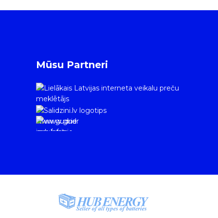
Mūsu Partneri
www.gudrie
m.lv/atrie-
krediti