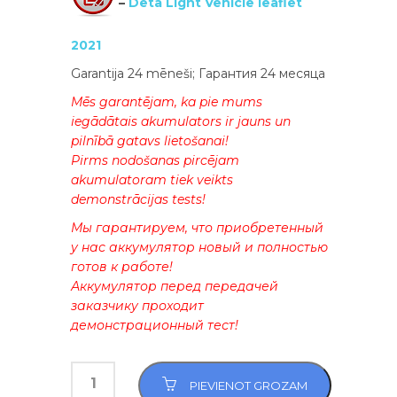
–
Deta Light Vehicle leaflet
2021
Garantija 24 mēneši; Гарантия 24 месяца
Mēs garantējam, ka pie mums
iegādātais akumulators ir jauns un
pilnībā gatavs lietošanai!
Pirms nodošanas pircējam
akumulatoram tiek veikts
demonstrācijas tests!
Мы гарантируем, что приобретенный
у нас аккумулятор новый и полностью
готов к работе!
Аккумулятор перед передачей
заказчику проходит
демонстрационный тест!
PIEVIENOT GROZAM