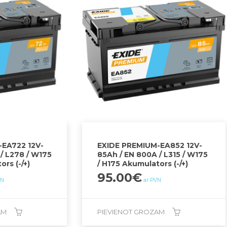
EA722 12V-
EXIDE PREMIUM-EA852 12V-
/ L278 / W175
85Ah / EN 800A / L315 / W175
rs (-/+)
/ H175 Akumulators (-/+)
95.00
€
VN
ar PVN
AM
PIEVIENOT GROZAM