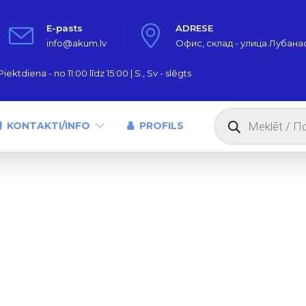
E-pasts
ADRESE
info@akum.lv
Офис, склад - улица Лубанас,
iektdiena - no 11:00 līdz 15:00 | S., Sv - slēgts
Products
search
KONTAKTI/INFO
PROFILS