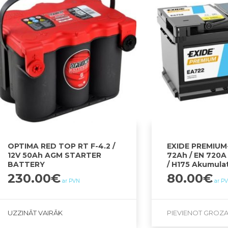
OPTIMA RED TOP RT F-4.2 /
EXIDE PREMIUM-
12V 50Ah AGM STARTER
72Ah / EN 720A 
BATTERY
/ H175 Akumulato
230.00
€
80.00
€
ar PVN
ar P
UZZINĀT VAIRĀK
PIEVIENOT GROZ