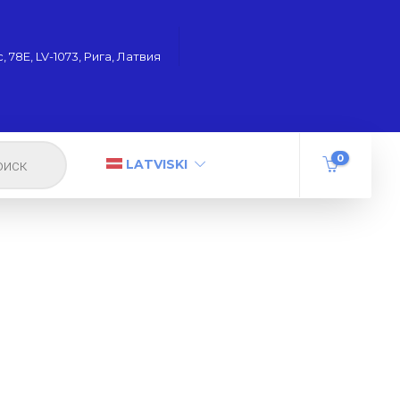
 78Е, LV-1073, Рига, Латвия
0
LATVISKI