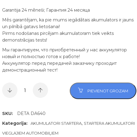
Garantija 24 mēneši; Гарантия 24 месяца
Mēs garantējam, ka pie mums iegādātais akumulators ir jauns
un pilnībā gatavs lietošanai!
Pirms nodošanas pircējam akumulatoram tiek veikts
demonstrācijas tests!
Мы гарантируем, что приобретенный у нас аккумулятор
новый и полностью готов к работе!
Аккумулятор перед передачей заказчику проходит
демонстрационный тест!
PIEVIENOT GROZAM
SKU:
DETA DA640
Kategorija:
,
AKUMULATORI STARTERA
STARTERA AKUMULATORI
VIEGLAJIEM AUTOMOBIĻIEM