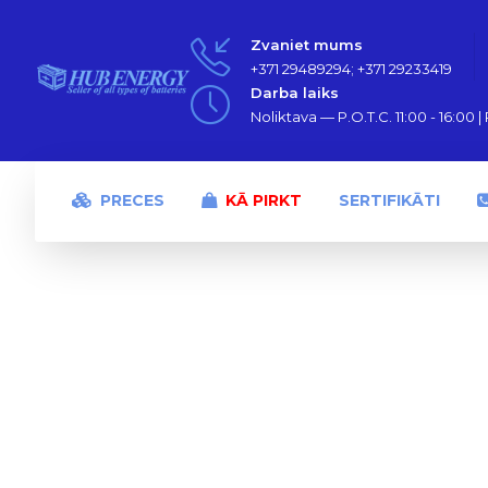
Zvaniet mums
+371 29489294; +371 29233419
Darba laiks
Noliktava — P.O.T.C. 11:00 - 16:00 | P
PRECES
KĀ PIRKT
SERTIFIKĀTI