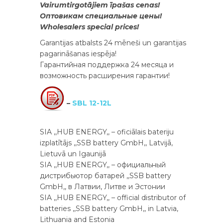
Vairumtirgotājiem īpašas cenas!
Оптовикам специальные цены!
Wholesalers special prices!
Garantijas atbalsts 24 mēneši un garantijas
pagarināšanas iespēja!
Гарантийная поддержка 24 месяца и
возможность расширения гарантии!
–
SBL 12-12L
SIA ,,HUB ENERGY,, – oficiālais bateriju
izplatītājs ,,SSB battery GmbH,, Latvijā,
Lietuvā un Igaunijā
SIA ,,HUB ENERGY,, – официальный
дистрибьютор батарей ,,SSB battery
GmbH,, в Латвии, Литве и Эстонии
SIA ,,HUB ENERGY,, – official distributor of
batteries ,,SSB battery GmbH,, in Latvia,
Lithuania and Estonia