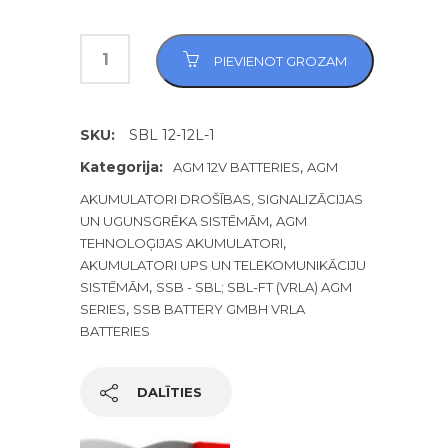
PIEVIENOT GROZAM
SKU:
SBL 12-12L-1
Kategorija:
,
AGM 12V BATTERIES
AGM
AKUMULATORI DROŠĪBAS, SIGNALIZĀCIJAS
,
UN UGUNSGRĒKA SISTĒMĀM
AGM
,
TEHNOLOĢIJAS AKUMULATORI
AKUMULATORI UPS UN TELEKOMUNIKĀCIJU
,
SISTĒMĀM
SSB - SBL; SBL-FT (VRLA) AGM
,
SERIES
SSB BATTERY GMBH VRLA
BATTERIES
DALĪTIES