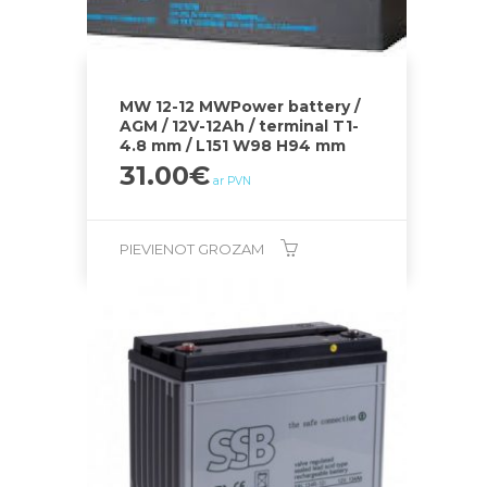
MW 12-12 MWPower battery /
AGM / 12V-12Ah / terminal T1-
4.8 mm / L151 W98 H94 mm
31.00
€
ar PVN
PIEVIENOT GROZAM