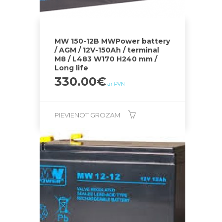
MW 150-12B MWPower battery
/ AGM / 12V-150Ah / terminal
M8 / L483 W170 H240 mm /
Long life
330.00
€
ar PVN
PIEVIENOT GROZAM