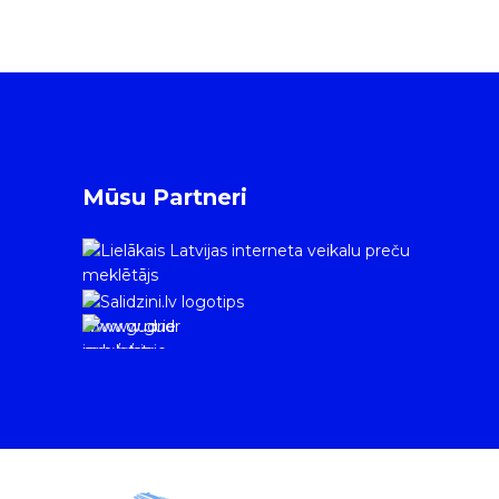
Mūsu Partneri
www.gudrie
m.lv/atrie-
krediti