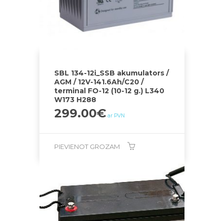
SBL 134-12i_SSB akumulators /
AGM / 12V-141.6Ah/C20 /
terminal FO-12 (10-12 g.) L340
W173 H288
299.00
€
ar PVN
PIEVIENOT GROZAM