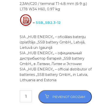
2,3Ah/C20 / terminal T1-4.8 mm (6-9 g.)
L178 W34 H60, 0.97 kg
–
SSB_SB2.3-12
SIA ,,HUB ENERGY,, – oficiālais bateriju
izplatītājs ,,SSB battery GmbH,, Latvijā,
Lietuvā un Igaunijā
SIA ,,HUB ENERGY,, – официальный
дистрибьютор батарей ,,SSB battery
GmbH,, в Латвии, Литве и Эстонии
SIA ,,HUB ENERGY,, – official distributor of
batteries ,,SSB battery GmbH,, in Latvia,
Lithuania and Estonia
PIEVIENOT GROZAM