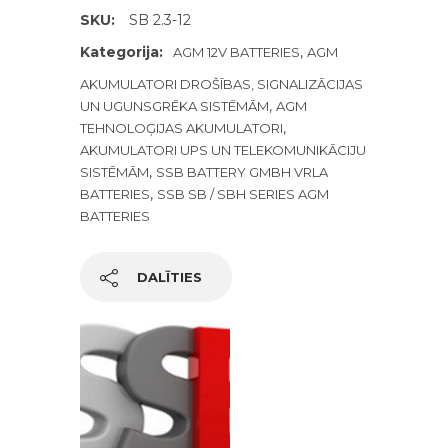
SKU:
SB 2.3-12
Kategorija:
,
AGM 12V BATTERIES
AGM
AKUMULATORI DROŠĪBAS, SIGNALIZĀCIJAS
,
UN UGUNSGRĒKA SISTĒMĀM
AGM
,
TEHNOLOĢIJAS AKUMULATORI
AKUMULATORI UPS UN TELEKOMUNIKĀCIJU
,
SISTĒMĀM
SSB BATTERY GMBH VRLA
,
BATTERIES
SSB SB / SBH SERIES AGM
BATTERIES
DALĪTIES