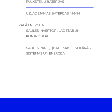
PULKSTEŅU BATERIJAS
UZLĀDĒJAMĀS BATERIJAS NI-MH
ZAĻĀ ENERĢIJA
SAULES INVERTORI, LĀDĒTĀJI UN
KONTROLIERI
SAULES PANEĻI (BATERIJAS) – SOLĀRĀS
SISTĒMAS UN ENERĢIJA