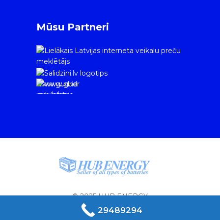
Mūsu Partneri
www.gudrie
m.lv/atrie-
krediti
© 2025 HUB ENERGY
29489294