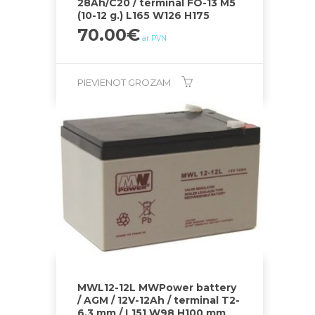
28Ah/C20 / terminal FO-13 M5
(10-12 g.) L165 W126 H175
70.00
€
ar PVN
PIEVIENOT GROZAM
MWL12-12L MWPower battery
/ AGM / 12V-12Ah / terminal T2-
6.3 mm / L151 W98 H100 mm