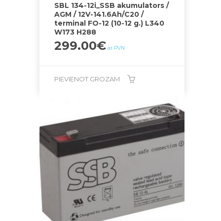
SBL 134-12i_SSB akumulators /
AGM / 12V-141.6Ah/C20 /
terminal FO-12 (10-12 g.) L340
W173 H288
299.00
€
ar PVN
PIEVIENOT GROZAM